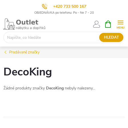
+420 733 500 167
OBJEDNÁVKA po telefonu: Po - Ne 7 - 20
Přejít
NÁKUPNÍ
KOŠÍK
na
obsah
HLEDAT
Prodávané značky
DecoKing
Žádné produkty značky
DecoKing
nebyly nalezeny...