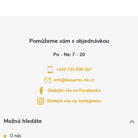
Z
á
p
a
+420 733 500 167
info
@
bazarms-hk.cz
t
Sledujte nás na Facebooku
í
Sledujte nás na Instagramu
Možná hledáte
O nás