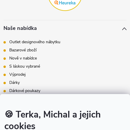
Naše nabídka
Outlet designového nábytku
Bazarové zboží
Nově v nabídce
S láskou vybrané
Výprodej
Dárky
Dárkové poukazy
Inspirace - styly bydlení
Značky produktů na našem e-shopu
🍪 Terka, Michal a jejich
cookies
Instagram