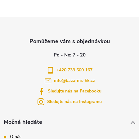
Z
á
p
a
+420 733 500 167
info
@
bazarms-hk.cz
t
Sledujte nás na Facebooku
í
Sledujte nás na Instagramu
Možná hledáte
O nás