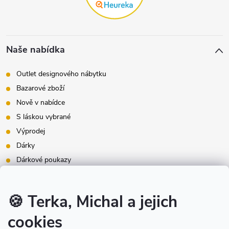
Naše nabídka
Outlet designového nábytku
Bazarové zboží
Nově v nabídce
S láskou vybrané
Výprodej
Dárky
Dárkové poukazy
Inspirace - styly bydlení
Značky produktů na našem e-shopu
🍪 Terka, Michal a jejich
cookies
Instagram