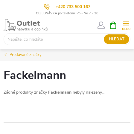
+420 733 500 167
OBJEDNÁVKA po telefonu: Po - Ne 7 - 20
Přejít
NÁKUPNÍ
KOŠÍK
na
obsah
HLEDAT
Prodávané značky
Fackelmann
Žádné produkty značky
Fackelmann
nebyly nalezeny...