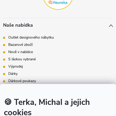
Naše nabídka
Outlet designového nábytku
Bazarové zboží
Nově v nabídce
S láskou vybrané
Výprodej
Dárky
Dárkové poukazy
Inspirace - styly bydlení
Značky produktů na našem e-shopu
🍪 Terka, Michal a jejich
cookies
Instagram