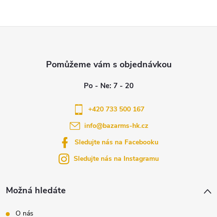
Z
á
p
a
+420 733 500 167
info
@
bazarms-hk.cz
t
Sledujte nás na Facebooku
í
Sledujte nás na Instagramu
Možná hledáte
O nás