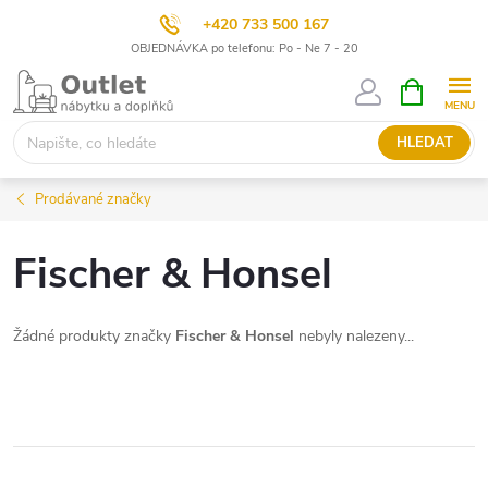
+420 733 500 167
OBJEDNÁVKA po telefonu: Po - Ne 7 - 20
Přejít
NÁKUPNÍ
KOŠÍK
na
obsah
HLEDAT
Prodávané značky
Fischer & Honsel
Žádné produkty značky
Fischer & Honsel
nebyly nalezeny...