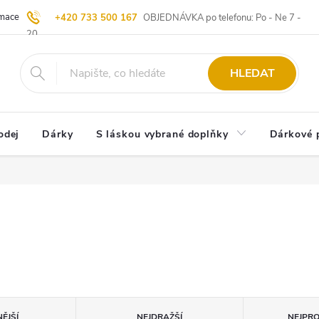
ace | Vrácení zboží
Blog
20 let u Starých
Komisní prodej | Vý
+420 733 500 167
OBJEDNÁVKA po telefonu: Po - Ne 7 -
20
HLEDAT
odej
Dárky
S láskou vybrané doplňky
Dárkové 
ĚJŠÍ
NEJDRAŽŠÍ
NEJPR