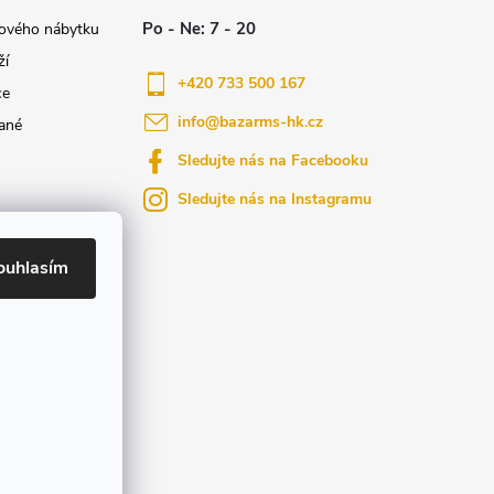
nového nábytku
ží
+420 733 500 167
ce
info
@
bazarms-hk.cz
ané
Sledujte nás na Facebooku
Sledujte nás na Instagramu
azy
yly bydlení
ouhlasím
ktů na našem