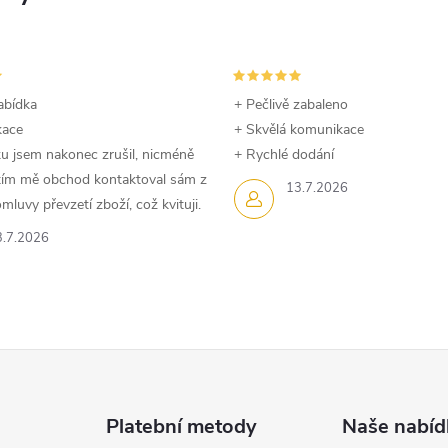
abídka
+ Pečlivě zabaleno
kace
+ Skvělá komunikace
u jsem nakonec zrušil, nicméně
+ Rychlé dodání
dtím mě obchod kontaktoval sám z
13.7.2026
luvy převzetí zboží, což kvituji.
3.7.2026
Platební metody
Naše nabíd