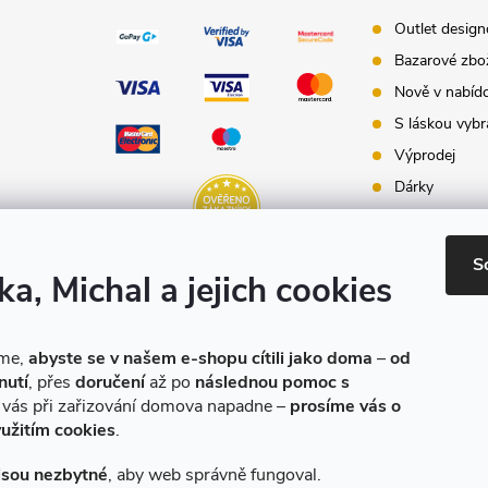
Outlet desig
Bazarové zbo
Nově v nabíd
S láskou vybr
Výprodej
Dárky
Dárkové pouk
Inspirace - st
S
ka, Michal a jejich cookies
Značky produ
e-shopu
eme,
abyste se v našem e-shopu cítili jako doma
–
od
nutí
, přes
doručení
až po
následnou pomoc s
o vás při zařizování domova napadne –
prosíme vás o
yužitím cookies
.
jsou nezbytné
, aby web správně fungoval.