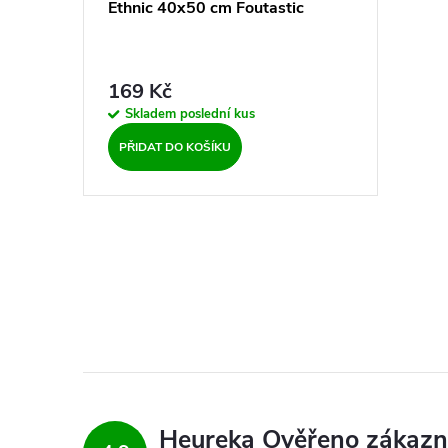
o
Ethnic 40x50 cm Foutastic
u
d
k
169 Kč
u
Skladem
poslední kus
t
PŘIDAT DO KOŠÍKU
k
ů
t
ů
O
v
l
á
d