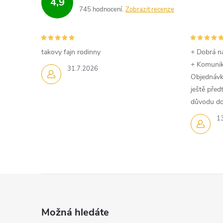
4,9
a
745 hodnocení
Zobrazit recenze
c
í
takovy fajn rodinny
+ Dobrá n
+ Komuni
p
31.7.2026
Objednávk
r
ještě pře
důvodu dom
v
1
k
y
v
Z
ý
á
p
Možná hledáte