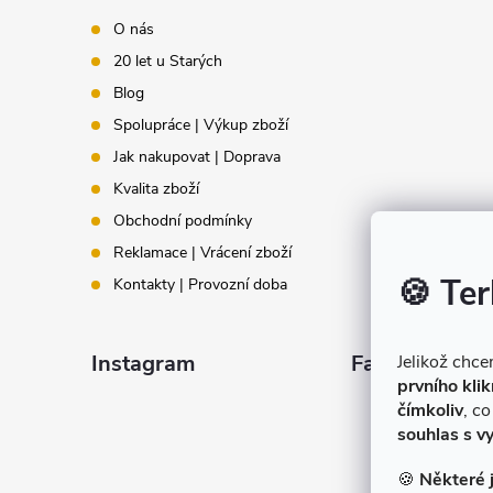
i
p
O nás
s
20 let u Starých
a
u
Blog
t
Spolupráce | Výkup zboží
Jak nakupovat | Doprava
í
Kvalita zboží
Obchodní podmínky
Reklamace | Vrácení zboží
🍪 Ter
Kontakty | Provozní doba
Instagram
Facebook
Jelikož chc
prvního klik
čímkoliv
, c
souhlas s v
🍪
Některé 