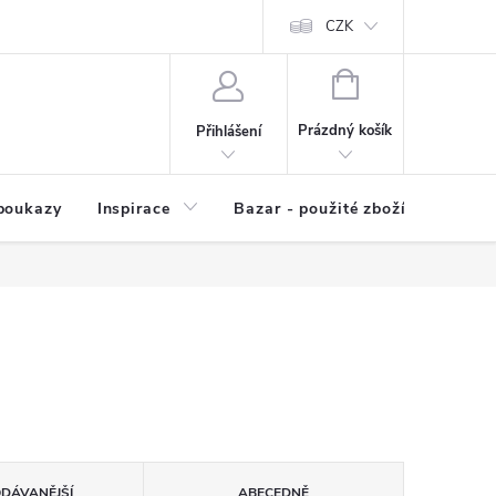
kup zboží
Prodávané značky
Kvalita zboží
CZK
Spolupráce | Výkup
NÁKUPNÍ
KOŠÍK
Prázdný košík
Přihlášení
poukazy
Inspirace
Bazar - použité zboží
ODÁVANĚJŠÍ
ABECEDNĚ