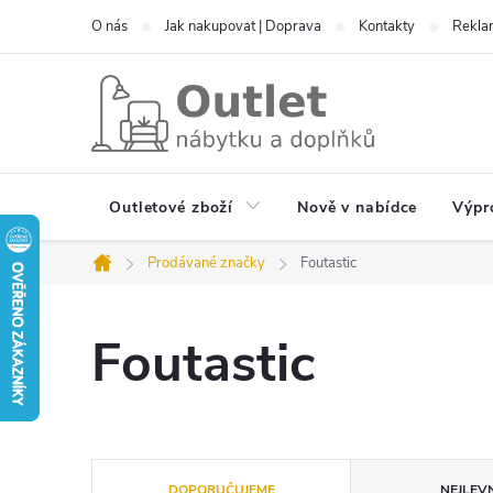
Přejít
O nás
Jak nakupovat | Doprava
Kontakty
Reklam
na
obsah
Outletové zboží
Nově v nabídce
Výpr
Prodávané značky
Foutastic
Domů
Foutastic
Ř
DOPORUČUJEME
NEJLEVN