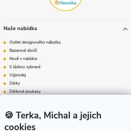
Naše nabídka
Outlet designového nábytku
Bazarové zboží
Nově v nabídce
S láskou vybrané
Výprodej
Dárky
Dárkové poukazy
Inspirace - styly bydlení
Značky produktů na našem e-shopu
🍪 Terka, Michal a jejich
cookies
Instagram