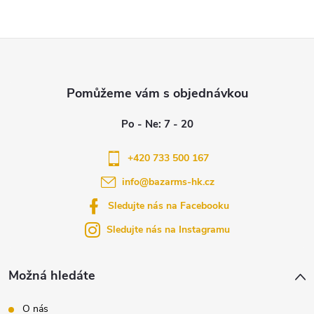
Z
á
p
a
+420 733 500 167
info
@
bazarms-hk.cz
t
Sledujte nás na Facebooku
í
Sledujte nás na Instagramu
Možná hledáte
O nás