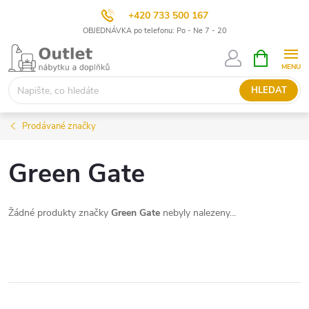
+420 733 500 167
OBJEDNÁVKA po telefonu: Po - Ne 7 - 20
Přejít
NÁKUPNÍ
KOŠÍK
na
obsah
HLEDAT
Prodávané značky
Green Gate
Žádné produkty značky
Green Gate
nebyly nalezeny...