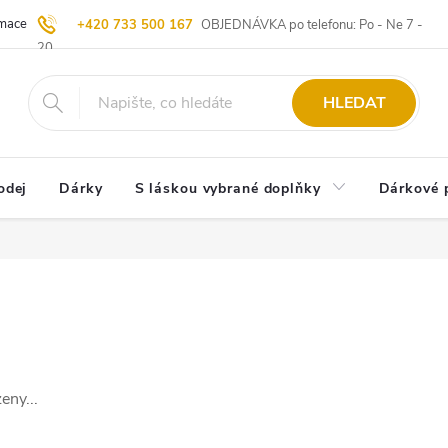
ace | Vrácení zboží
Blog
20 let u Starých
Komisní prodej | Vý
+420 733 500 167
OBJEDNÁVKA po telefonu: Po - Ne 7 -
20
HLEDAT
odej
Dárky
S láskou vybrané doplňky
Dárkové 
eny...