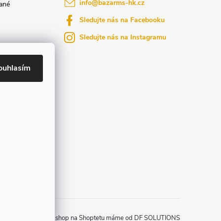
info
@
bazarms-hk.cz
ané
Sledujte nás na Facebooku
Sledujte nás na Instagramu
azy
yly bydlení
ouhlasím
ktů na našem
Zprovozněný e-shop na Shoptetu máme od DF SOLUTIONS