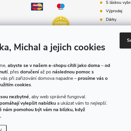
S láskou vybr
Výprodej
Dárky
Dárkové pouk
Inspirace - st
S
ka, Michal a jejich cookies
Značky produ
e-shopu
eme,
abyste se v našem e-shopu cítili jako doma
–
od
nutí
, přes
doručení
až po
následnou pomoc s
o vás při zařizování domova napadne –
prosíme vás o
yužitím cookies
.
jsou nezbytné
, aby web správně fungoval.
pomáhají vylepšit nabídku
a ukázat vám to nejlepší.
é nám pomohou být vám na blízku, když
.
Vytvořil Shoptet
|