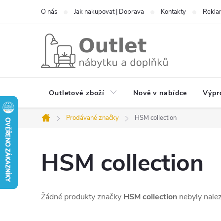
Přejít
O nás
Jak nakupovat | Doprava
Kontakty
Reklam
na
obsah
Outletové zboží
Nově v nabídce
Výpr
Prodávané značky
HSM collection
Domů
HSM collection
Žádné produkty značky
HSM collection
nebyly nalez