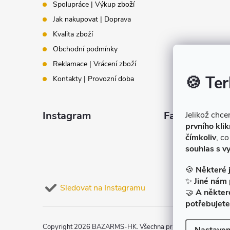
t
Spolupráce | Výkup zboží
Jak nakupovat | Doprava
í
Kvalita zboží
Obchodní podmínky
Reklamace | Vrácení zboží
🍪 Ter
Kontakty | Provozní doba
Instagram
Facebook
Jelikož chc
prvního klik
čímkoliv
, c
souhlas s v
🍪
Některé 
✨
Jiné nám 
Sledovat na Instagramu
🤝
A někter
potřebujete
Copyright 2026
BAZARMS-HK
. Všechna práva vyhrazena.