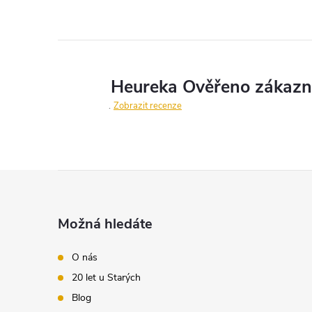
Zobrazit recenze
Z
á
Možná hledáte
p
O nás
20 let u Starých
a
Blog