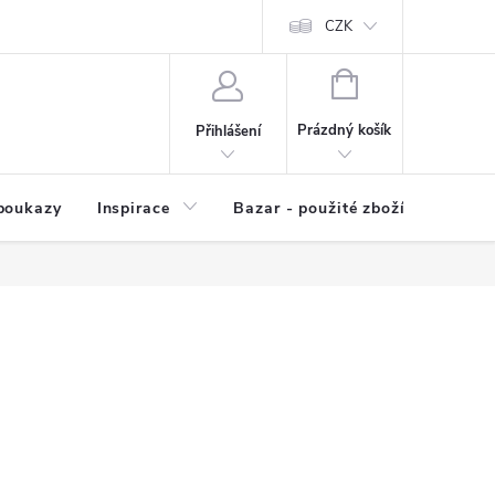
kup zboží
Prodávané značky
Kvalita zboží
CZK
Spolupráce | Výkup
NÁKUPNÍ
KOŠÍK
Prázdný košík
Přihlášení
poukazy
Inspirace
Bazar - použité zboží