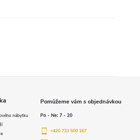
ka
nového nábytku
ží
+420 733 500 167
ce