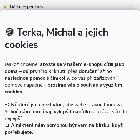
Dárkové poukazy
Inspirace - styly bydlení
Značky produktů na našem e-shopu
🍪 Terka, Michal a jejich
cookies
Instagram
Jelikož chceme,
abyste se v našem e-shopu cítili jako
doma
–
od prvního kliknutí
, přes
doručení
až po
následnou pomoc s čímkoliv
, co vás při zařizování
domova napadne –
prosíme vás o souhlas s využitím
cookies
.
Sledovat na Instagramu
🍪
Některé jsou nezbytné
, aby web správně fungoval.
✨
Jiné nám pomáhají vylepšit nabídku
a ukázat vám to
Facebook
nejlepší.
🤝
A některé nám pomohou být vám na blízku, když
potřebujete.