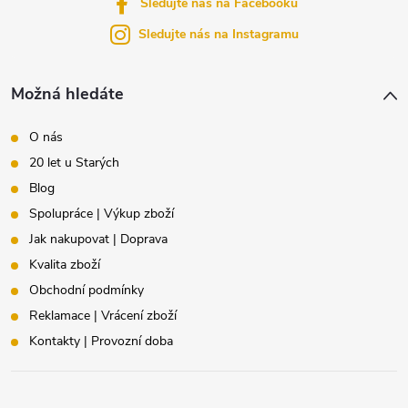
Sledujte nás na Facebooku
í
Sledujte nás na Instagramu
Možná hledáte
O nás
20 let u Starých
Blog
Spolupráce | Výkup zboží
Jak nakupovat | Doprava
Kvalita zboží
Obchodní podmínky
Reklamace | Vrácení zboží
Kontakty | Provozní doba