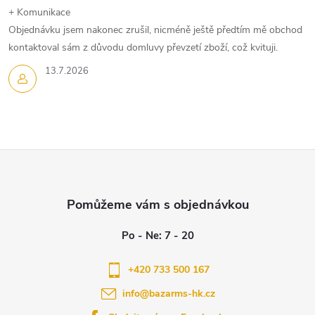
k
+ Komunikace
Objednávku jsem nakonec zrušil, nicméně ještě předtím mě obchod
y
kontaktoval sám z důvodu domluvy převzetí zboží, což kvituji.
v
13.7.2026
ý
p
i
Z
s
á
u
p
a
+420 733 500 167
info
@
bazarms-hk.cz
t