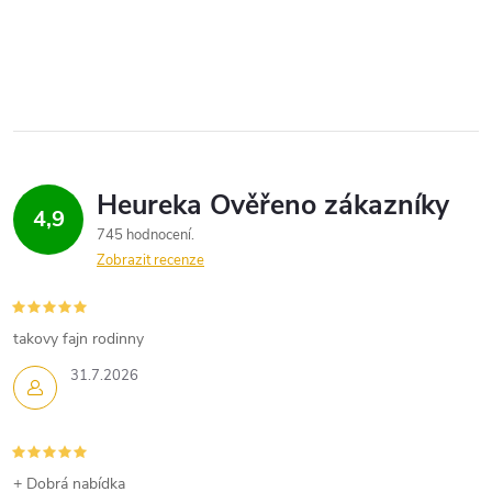
t
O
t
ů
v
ů
l
á
d
4,9
745 hodnocení
a
Zobrazit recenze
c
í
takovy fajn rodinny
p
31.7.2026
r
v
+ Dobrá nabídka