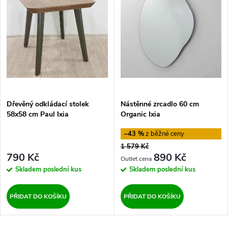
e
p
Abecedně
n
i
í
s
p
p
Dřevěný odkládací stolek
Nástěnné zrcadlo 60 cm
r
58x58 cm Paul Ixia
Organic Ixia
r
o
–43 %
o
1 579 Kč
d
790 Kč
890 Kč
d
Skladem
poslední kus
Skladem
poslední kus
u
u
PŘIDAT DO KOŠÍKU
PŘIDAT DO KOŠÍKU
k
k