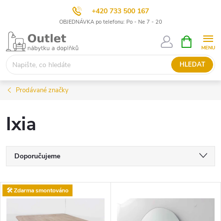
+420 733 500 167
OBJEDNÁVKA po telefonu: Po - Ne 7 - 20
Přejít
NÁKUPNÍ
KOŠÍK
na
obsah
HLEDAT
Prodávané značky
Ixia
Ř
Doporučujeme
a
Nejlevnější
V
🛠️ Zdarma smontováno
Nejdražší
z
ý
Nejprodávanější