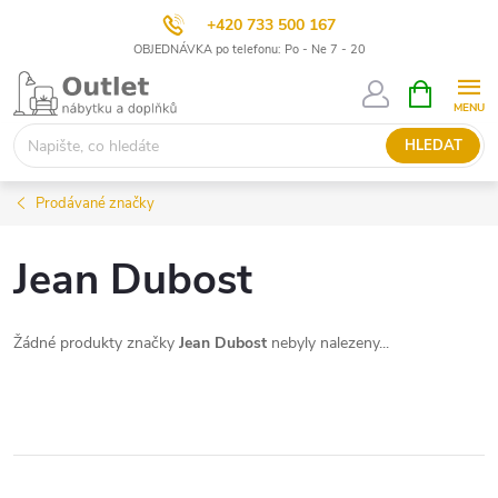
+420 733 500 167
OBJEDNÁVKA po telefonu: Po - Ne 7 - 20
Přejít
NÁKUPNÍ
KOŠÍK
na
obsah
HLEDAT
Prodávané značky
Jean Dubost
Žádné produkty značky
Jean Dubost
nebyly nalezeny...