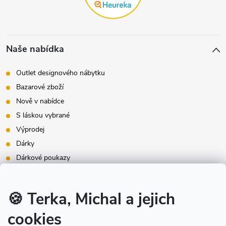
Naše nabídka
Outlet designového nábytku
Bazarové zboží
Nově v nabídce
S láskou vybrané
Výprodej
Dárky
Dárkové poukazy
Inspirace - styly bydlení
Značky produktů na našem e-shopu
🍪 Terka, Michal a jejich
cookies
Instagram