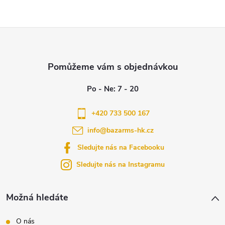
Z
á
p
a
+420 733 500 167
info
@
bazarms-hk.cz
t
Sledujte nás na Facebooku
í
Sledujte nás na Instagramu
Možná hledáte
O nás