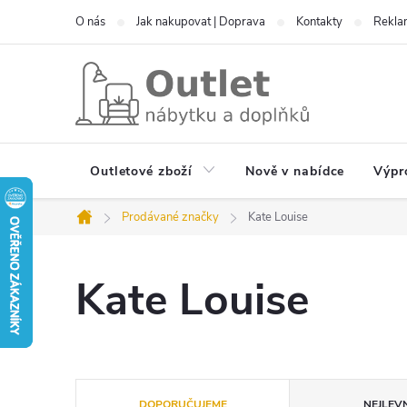
Přejít
O nás
Jak nakupovat | Doprava
Kontakty
Reklam
na
obsah
Outletové zboží
Nově v nabídce
Výpr
Prodávané značky
Kate Louise
Domů
Kate Louise
Ř
DOPORUČUJEME
NEJLEVN