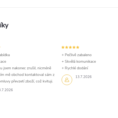
abídka
+ Pečlivě zabaleno
kace
+ Skvělá komunikace
u jsem nakonec zrušil, nicméně
+ Rychlé dodání
dtím mě obchod kontaktoval sám z
13.7.2026
luvy převzetí zboží, což kvituji.
3.7.2026