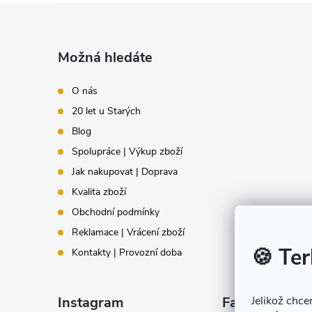
Z
ý
á
p
Možná hledáte
i
p
O nás
s
20 let u Starých
a
u
Blog
t
Spolupráce | Výkup zboží
Jak nakupovat | Doprava
í
Kvalita zboží
Obchodní podmínky
Reklamace | Vrácení zboží
🍪 Ter
Kontakty | Provozní doba
Instagram
Facebook
Jelikož chc