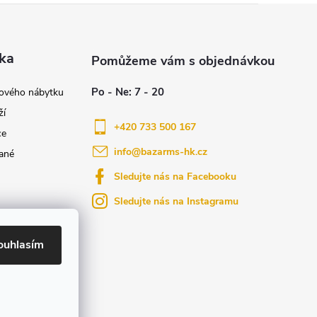
ka
nového nábytku
ží
+420 733 500 167
ce
info
@
bazarms-hk.cz
ané
Sledujte nás na Facebooku
Sledujte nás na Instagramu
azy
yly bydlení
ouhlasím
ktů na našem