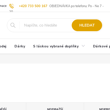
ace | Vrácení zboží
Blog
20 let u Starých
Komisní prodej | Vý
+420 733 500 167
OBJEDNÁVKA po telefonu: Po - Ne 7 -
20
HLEDAT
odej
Dárky
S láskou vybrané doplňky
Dárkové 
ĚJŠÍ
NEJDRAŽŠÍ
NEJPR