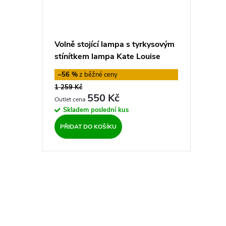
Volně stojící lampa s tyrkysovým
stínítkem lampa Kate Louise
Rope
–56 %
1 259 Kč
550 Kč
Skladem
poslední kus
PŘIDAT DO KOŠÍKU
O
v