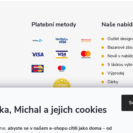
Platební metody
Naše nabíd
Outlet desig
Bazarové zbo
Nově v nabíd
S láskou vybr
Výprodej
Dárky
Dárkové pouk
Inspirace - st
S
ka, Michal a jejich cookies
Značky produ
e-shopu
eme,
abyste se v našem e-shopu cítili jako doma
–
od