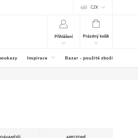
kup zboží
Prodávané značky
Kvalita zboží
CZK
Spolupráce | Výkup
NÁKUPNÍ
KOŠÍK
Prázdný košík
Přihlášení
poukazy
Inspirace
Bazar - použité zboží
ODÁVANĚJŠÍ
ABECEDNĚ