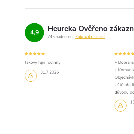
l
á
d
4,9
a
745 hodnocení
Zobrazit recenze
c
í
takovy fajn rodinny
+ Dobrá n
+ Komuni
p
31.7.2026
Objednávk
r
ještě pře
důvodu dom
v
1
k
y
v