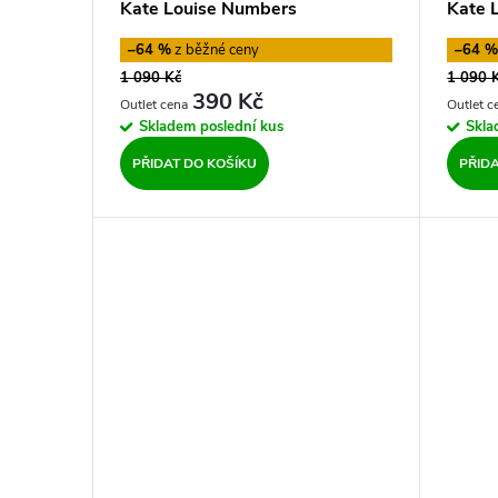
o
Kate Louise Numbers
Kate 
u
–64 %
–64 
d
1 090 Kč
1 090 
k
390 Kč
u
Skladem
poslední kus
Skl
t
PŘIDAT DO KOŠÍKU
PŘID
k
ů
t
ů