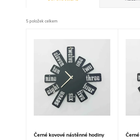
a
5
položek celkem
z
V
e
ý
n
p
í
i
p
s
r
p
o
r
d
Černé kovové nástěnné hodiny
Černé