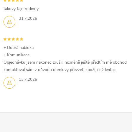
í
takovy fajn rodinny
p
31.7.2026
r
v
+ Dobrá nabídka
k
+ Komunikace
Objednávku jsem nakonec zrušil, nicméně ještě předtím mě obchod
y
kontaktoval sám z důvodu domluvy převzetí zboží, což kvituji.
v
13.7.2026
ý
p
i
Z
s