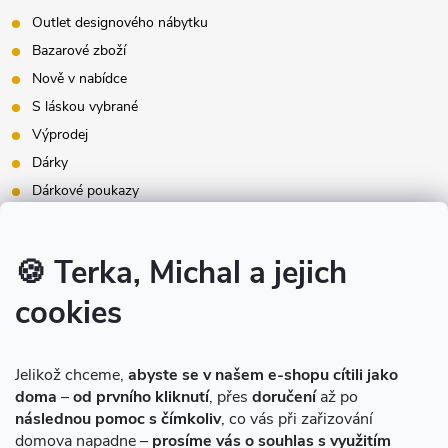
Outlet designového nábytku
Bazarové zboží
Nově v nabídce
S láskou vybrané
Výprodej
Dárky
Dárkové poukazy
Inspirace - styly bydlení
Značky produktů na našem e-shopu
🍪 Terka, Michal a jejich
cookies
Instagram
Jelikož chceme,
abyste se v našem e-shopu cítili jako
doma
–
od prvního kliknutí
, přes
doručení
až po
následnou pomoc s čímkoliv
, co vás při zařizování
domova napadne –
prosíme vás o souhlas s využitím