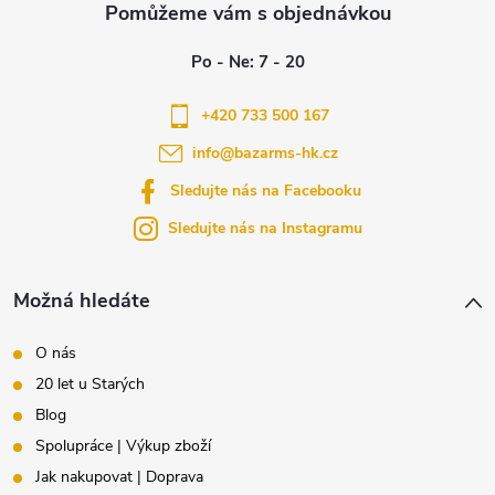
á
u
p
a
+420 733 500 167
info
@
bazarms-hk.cz
t
Sledujte nás na Facebooku
í
Sledujte nás na Instagramu
Možná hledáte
O nás
20 let u Starých
Blog
Spolupráce | Výkup zboží
Jak nakupovat | Doprava