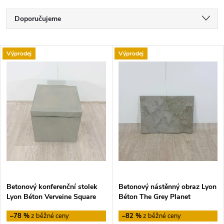
Ř
Doporučujeme
a
Nejlevnější
V
Výprodej
Výprodej
Nejdražší
z
ý
Nejprodávanější
e
p
Abecedně
n
i
í
s
p
p
Betonový konferenční stolek
Betonový nástěnný obraz Lyon
r
Lyon Béton Verveine Square
Béton The Grey Planet
r
o
–78 %
–82 %