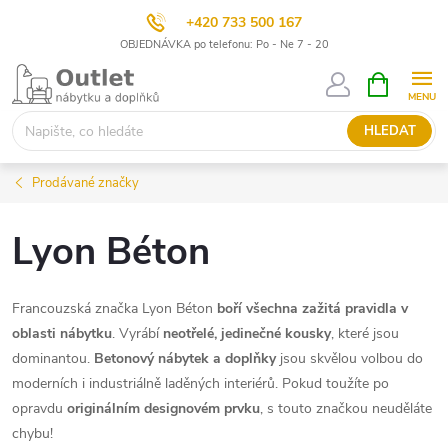
+420 733 500 167
OBJEDNÁVKA po telefonu: Po - Ne 7 - 20
Přejít
NÁKUPNÍ
KOŠÍK
na
obsah
HLEDAT
Prodávané značky
Lyon Béton
Francouzská značka Lyon Béton
boří všechna zažitá pravidla v
oblasti nábytku
. Vyrábí
neotřelé, jedinečné kousky
, které jsou
dominantou.
Betonový nábytek a doplňky
jsou skvělou volbou do
moderních i industriálně laděných interiérů. Pokud toužíte po
opravdu
originálním designovém prvku
, s touto značkou neuděláte
chybu!