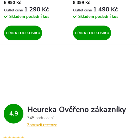
o
5 990 Kč
8 399 Kč
d
1 290 Kč
1 490 Kč
d
Skladem
poslední kus
Skladem
poslední kus
u
u
PŘIDAT DO KOŠÍKU
PŘIDAT DO KOŠÍKU
k
k
t
O
t
ů
v
ů
l
á
d
4,9
745 hodnocení
a
Zobrazit recenze
c