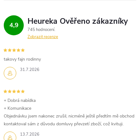
k
c
o
í
v
4,9
á
p
745 hodnocení
n
Zobrazit recenze
r
í
v
takovy fajn rodinny
k
31.7.2026
y
v
+ Dobrá nabídka
ý
+ Komunikace
p
Objednávku jsem nakonec zrušil, nicméně ještě předtím mě obchod
kontaktoval sám z důvodu domluvy převzetí zboží, což kvituji.
i
13.7.2026