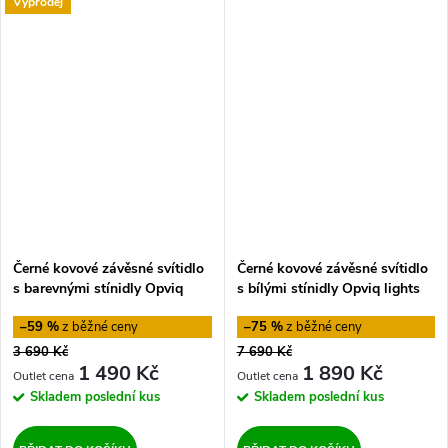
Výprodej
Černé kovové závěsné svítidlo
Černé kovové závěsné svítidlo
s barevnými stínidly Opviq
s bílými stínidly Opviq lights
lights Jacob
Christina
–59 %
–75 %
3 690 Kč
7 690 Kč
1 490 Kč
1 890 Kč
Skladem
poslední kus
Skladem
poslední kus