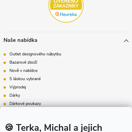
Naše nabídka
Outlet designového nábytku
Bazarové zboží
Nově v nabídce
S láskou vybrané
Výprodej
Dárky
Dárkové poukazy
Inspirace - styly bydlení
Značky produktů na našem e-shopu
🍪 Terka, Michal a jejich