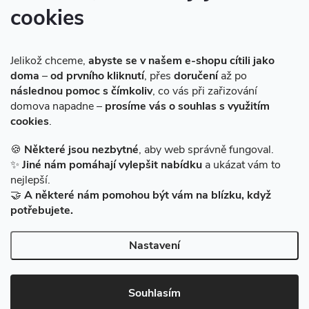
cookies
Instagram
Jelikož chceme,
abyste se v našem e-shopu cítili jako
doma
–
od prvního kliknutí
, přes
doručení
až po
následnou pomoc s čímkoliv
, co vás při zařizování
domova napadne –
prosíme vás o souhlas s využitím
cookies
.
Sledovat na Instagramu
🍪
Některé jsou nezbytné
, aby web správně fungoval.
✨
Jiné nám pomáhají vylepšit nabídku
a ukázat vám to
Facebook
nejlepší.
🤝
A některé nám pomohou být vám na blízku, když
potřebujete.
Nastavení
Copyright 2026
BAZARMS-HK
. Všechna práva vyhrazena.
Vytvořil Shoptet
|
Zprovozněný e-shop na Shoptetu máme od DF
Souhlasím
SOLUTIONS