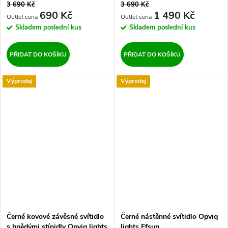
3 690 Kč
3 690 Kč
690 Kč
1 490 Kč
Skladem
poslední kus
Skladem
poslední kus
PŘIDAT DO KOŠÍKU
PŘIDAT DO KOŠÍKU
Výprodej
Výprodej
Černé kovové závěsné svítidlo
Černé nástěnné svítidlo Opviq
s hnědými stínidly Opviq lights
lights Efsun