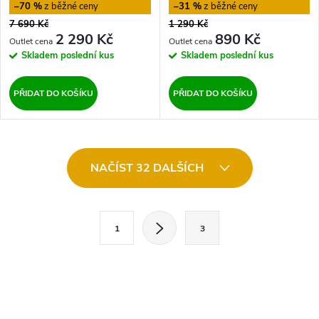
–70 %
–31 %
7 690 Kč
1 290 Kč
2 290 Kč
890 Kč
Skladem
poslední kus
Skladem
poslední kus
PŘIDAT DO KOŠÍKU
PŘIDAT DO KOŠÍKU
O
NAČÍST 32 DALŠÍCH
v
l
S
1
3
t
á
r
d
á
a
n