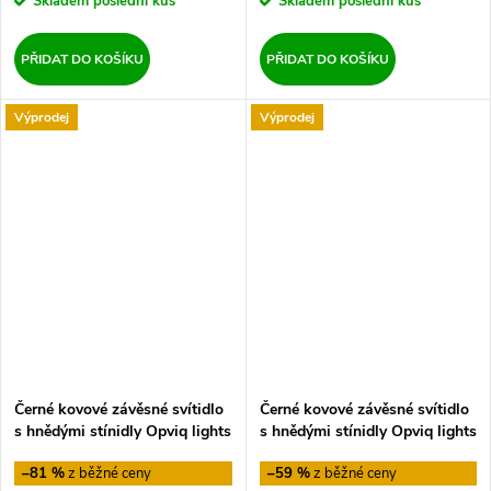
Skladem
poslední kus
Skladem
poslední kus
PŘIDAT DO KOŠÍKU
PŘIDAT DO KOŠÍKU
Výprodej
Výprodej
Černé kovové závěsné svítidlo
Černé kovové závěsné svítidlo
s hnědými stínidly Opviq lights
s hnědými stínidly Opviq lights
Jacob
Jacob
–81 %
–59 %