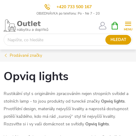
+420 733 500 167
OBJEDNÁVKA po telefonu: Po - Ne 7 - 20
Přejít
NÁKUPNÍ
KOŠÍK
na
obsah
HLEDAT
Prodávané značky
Opviq lights
Rustikální styl s originálním zpracováním nejen stropních svítidel a
stolních lamp - to jsou produkty od turecké značky
Opviq lights
.
Prvotřídní design, materiály nejvyšší kvality a naprostá dostupnost
potěší každého, kdo má rád „surový“ styl té nejvyšší kvality.
Rozsviťte si i vy vaši domácnost se svítidly
Opviq lights
.