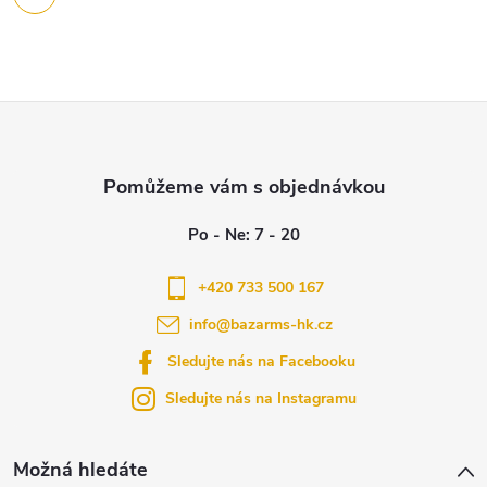
s
u
Z
á
p
a
+420 733 500 167
info
@
bazarms-hk.cz
t
Sledujte nás na Facebooku
í
Sledujte nás na Instagramu
Možná hledáte