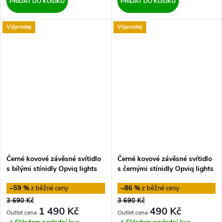
PŘIDAT DO KOŠÍKU
PŘIDAT DO KOŠÍKU
Výprodej
Výprodej
Černé kovové závěsné svítidlo
Černé kovové závěsné svítidlo
s bílými stínidly Opviq lights
s černými stínidly Opviq lights
Jacob
Jacob
–59 %
–86 %
3 690 Kč
3 690 Kč
1 490 Kč
490 Kč