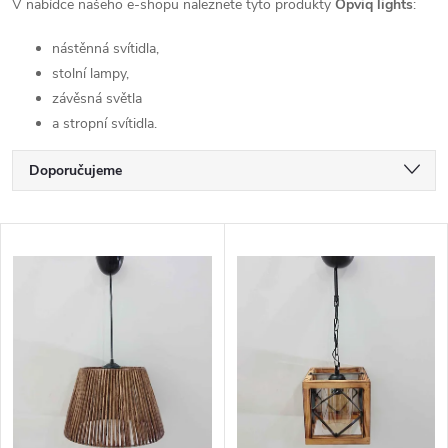
V nabídce našeho e-shopu naleznete tyto produkty
Opviq lights
:
nástěnná svítidla,
stolní lampy,
závěsná světla
a stropní svítidla.
Ř
Doporučujeme
a
Nejlevnější
V
Nejdražší
z
ý
Nejprodávanější
e
p
Abecedně
n
i
í
s