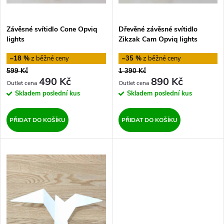
p
p
Závěsné svítidlo Cone Opviq
Dřevěné závěsné svítidlo
r
lights
Zikzak Cam Opviq lights
r
o
–18 %
–35 %
o
599 Kč
1 390 Kč
d
490 Kč
890 Kč
d
Skladem
poslední kus
Skladem
poslední kus
u
u
PŘIDAT DO KOŠÍKU
PŘIDAT DO KOŠÍKU
k
k
t
t
ů
ů