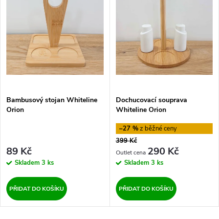
e
p
Abecedně
n
i
í
s
p
p
Bambusový stojan Whiteline
Dochucovací souprava
r
Orion
Whiteline Orion
r
o
–27 %
o
399 Kč
d
89 Kč
290 Kč
d
Skladem
3 ks
Skladem
3 ks
u
u
PŘIDAT DO KOŠÍKU
PŘIDAT DO KOŠÍKU
k
k