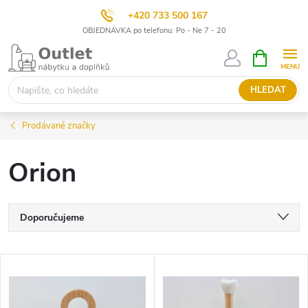
+420 733 500 167
OBJEDNÁVKA po telefonu: Po - Ne 7 - 20
Přejít
NÁKUPNÍ
KOŠÍK
na
obsah
HLEDAT
Prodávané značky
Orion
Ř
Doporučujeme
a
Nejlevnější
V
Nejdražší
z
ý
Nejprodávanější