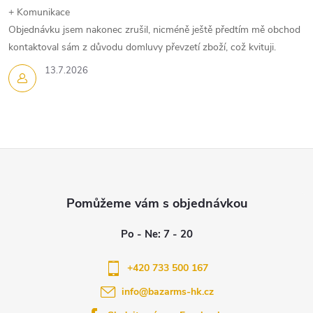
k
+ Komunikace
Objednávku jsem nakonec zrušil, nicméně ještě předtím mě obchod
y
kontaktoval sám z důvodu domluvy převzetí zboží, což kvituji.
v
13.7.2026
ý
p
i
Z
s
á
u
p
a
+420 733 500 167
info
@
bazarms-hk.cz
t