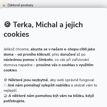
Dárkové poukazy
Inspirace - styly bydlení
Značky produktů na našem e-shopu
🍪 Terka, Michal a jejich
cookies
Instagram
Jelikož chceme,
abyste se v našem e-shopu cítili jako
doma
–
od prvního kliknutí
, přes
doručení
až po
následnou pomoc s čímkoliv
, co vás při zařizování
domova napadne –
prosíme vás o souhlas s využitím
cookies
.
Sledovat na Instagramu
🍪
Některé jsou nezbytné
, aby web správně fungoval.
✨
Jiné nám pomáhají vylepšit nabídku
a ukázat vám to
Facebook
nejlepší.
🤝
A některé nám pomohou být vám na blízku, když
potřebujete.