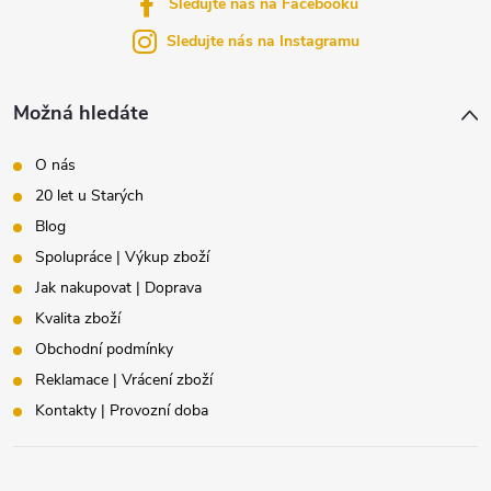
Sledujte nás na Facebooku
í
Sledujte nás na Instagramu
Možná hledáte
O nás
20 let u Starých
Blog
Spolupráce | Výkup zboží
Jak nakupovat | Doprava
Kvalita zboží
Obchodní podmínky
Reklamace | Vrácení zboží
Kontakty | Provozní doba