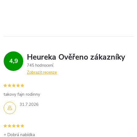
t
O
t
ů
v
ů
l
á
d
4,9
745 hodnocení
a
Zobrazit recenze
c
í
takovy fajn rodinny
p
31.7.2026
r
v
+ Dobrá nabídka