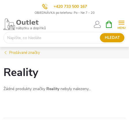
+420 733 500 167
OBJEDNÁVKA po telefonu: Po - Ne 7 - 20
Přejít
NÁKUPNÍ
KOŠÍK
na
obsah
HLEDAT
Prodávané značky
Reality
Žádné produkty značky
Reality
nebyly nalezeny...