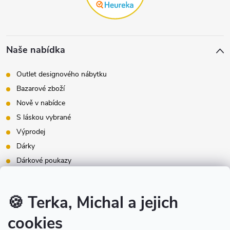
Naše nabídka
Outlet designového nábytku
Bazarové zboží
Nově v nabídce
S láskou vybrané
Výprodej
Dárky
Dárkové poukazy
Inspirace - styly bydlení
Značky produktů na našem e-shopu
🍪 Terka, Michal a jejich
cookies
Instagram