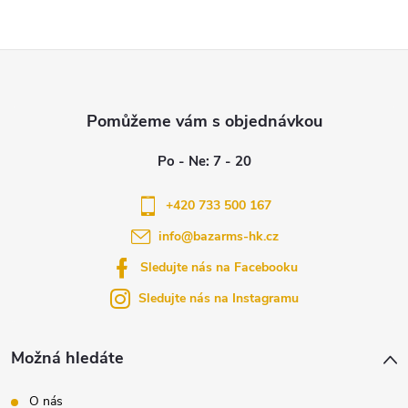
Z
á
p
a
+420 733 500 167
info
@
bazarms-hk.cz
t
Sledujte nás na Facebooku
í
Sledujte nás na Instagramu
Možná hledáte
O nás