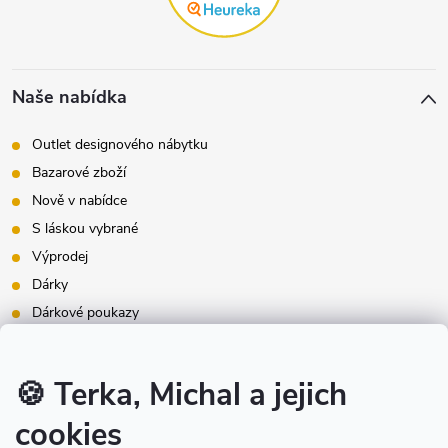
Naše nabídka
Outlet designového nábytku
Bazarové zboží
Nově v nabídce
S láskou vybrané
Výprodej
Dárky
Dárkové poukazy
Inspirace - styly bydlení
Značky produktů na našem e-shopu
🍪 Terka, Michal a jejich
cookies
Instagram