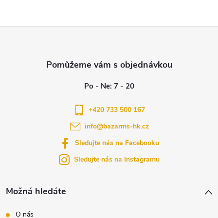
Z
á
p
a
+420 733 500 167
info
@
bazarms-hk.cz
t
Sledujte nás na Facebooku
í
Sledujte nás na Instagramu
Možná hledáte
O nás