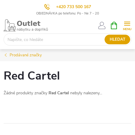
+420 733 500 167
OBJEDNÁVKA po telefonu: Po - Ne 7 - 20
Přejít
NÁKUPNÍ
KOŠÍK
na
obsah
HLEDAT
Prodávané značky
Red Cartel
Žádné produkty značky
Red Cartel
nebyly nalezeny...