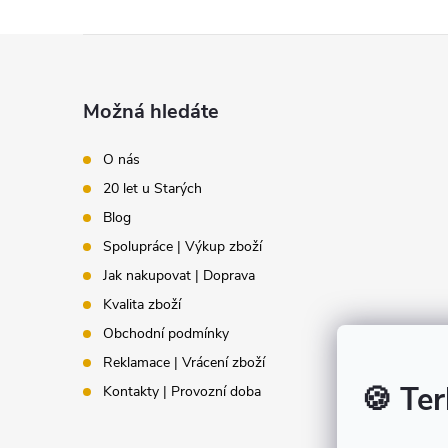
Z
á
Možná hledáte
p
O nás
20 let u Starých
a
Blog
t
Spolupráce | Výkup zboží
Jak nakupovat | Doprava
í
Kvalita zboží
Obchodní podmínky
Reklamace | Vrácení zboží
🍪 Ter
Kontakty | Provozní doba