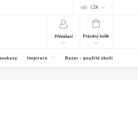
kup zboží
Prodávané značky
Kvalita zboží
CZK
Spolupráce | Výkup
NÁKUPNÍ
KOŠÍK
Prázdný košík
Přihlášení
poukazy
Inspirace
Bazar - použité zboží