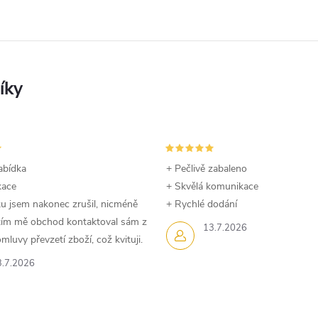
abídka
+ Pečlivě zabaleno
kace
+ Skvělá komunikace
u jsem nakonec zrušil, nicméně
+ Rychlé dodání
dtím mě obchod kontaktoval sám z
13.7.2026
luvy převzetí zboží, což kvituji.
3.7.2026