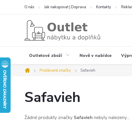
Přejít
O nás
Jak nakupovat | Doprava
Kontakty
Reklam
na
obsah
Outletové zboží
Nově v nabídce
Výpr
Prodávané značky
Safavieh
Domů
Safavieh
Žádné produkty značky
Safavieh
nebyly nalezeny...