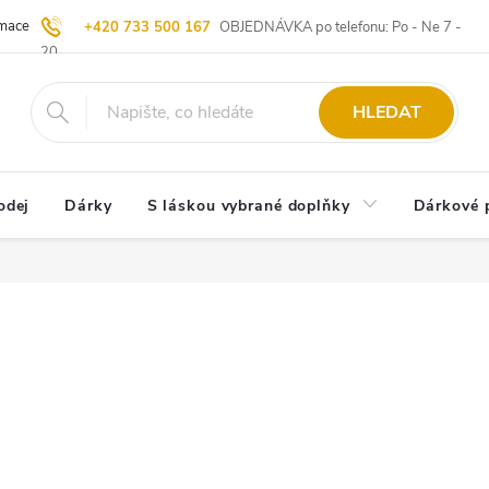
ace | Vrácení zboží
Blog
20 let u Starých
Komisní prodej | Vý
+420 733 500 167
OBJEDNÁVKA po telefonu: Po - Ne 7 -
20
HLEDAT
odej
Dárky
S láskou vybrané doplňky
Dárkové 