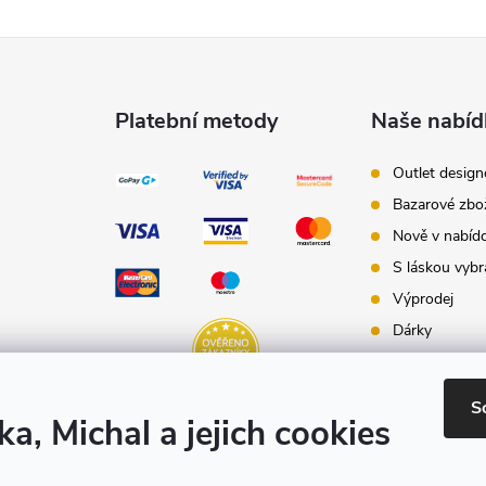
Platební metody
Naše nabíd
Outlet desig
Bazarové zbo
Nově v nabíd
S láskou vybr
Výprodej
Dárky
Dárkové pouk
Inspirace - st
S
ka, Michal a jejich cookies
Značky produ
e-shopu