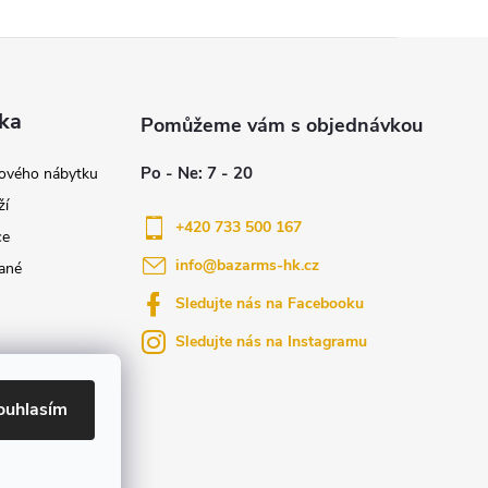
ka
nového nábytku
ží
+420 733 500 167
ce
info
@
bazarms-hk.cz
ané
Sledujte nás na Facebooku
Sledujte nás na Instagramu
azy
yly bydlení
ouhlasím
ktů na našem