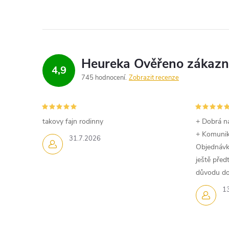
4,9
745 hodnocení
Zobrazit recenze
takovy fajn rodinny
+ Dobrá n
+ Komuni
31.7.2026
Objednávk
ještě pře
důvodu dom
1