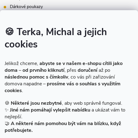
Dárkové poukazy
Inspirace - styly bydlení
Značky produktů na našem e-shopu
🍪 Terka, Michal a jejich
cookies
Instagram
Jelikož chceme,
abyste se v našem e-shopu cítili jako
doma
–
od prvního kliknutí
, přes
doručení
až po
následnou pomoc s čímkoliv
, co vás při zařizování
domova napadne –
prosíme vás o souhlas s využitím
cookies
.
Sledovat na Instagramu
🍪
Některé jsou nezbytné
, aby web správně fungoval.
✨
Jiné nám pomáhají vylepšit nabídku
a ukázat vám to
Facebook
nejlepší.
🤝
A některé nám pomohou být vám na blízku, když
potřebujete.