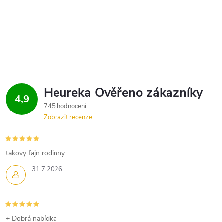
t
O
t
ů
v
ů
l
á
d
4,9
745 hodnocení
a
Zobrazit recenze
c
í
takovy fajn rodinny
p
31.7.2026
r
v
+ Dobrá nabídka