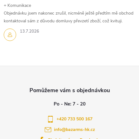
k
+ Komunikace
Objednávku jsem nakonec zrušil, nicméně ještě předtím mě obchod
y
kontaktoval sám z důvodu domluvy převzetí zboží, což kvituji.
v
13.7.2026
ý
p
i
Z
s
á
u
p
a
+420 733 500 167
info
@
bazarms-hk.cz
t