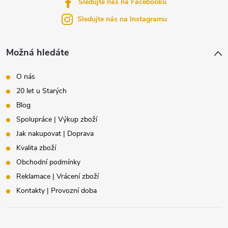
Sledujte nás na Facebooku
í
Sledujte nás na Instagramu
Možná hledáte
O nás
20 let u Starých
Blog
Spolupráce | Výkup zboží
Jak nakupovat | Doprava
Kvalita zboží
Obchodní podmínky
Reklamace | Vrácení zboží
Kontakty | Provozní doba