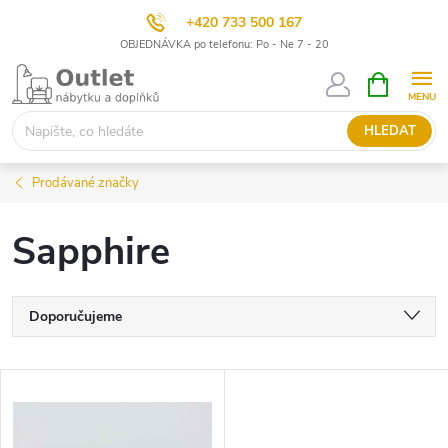
+420 733 500 167
OBJEDNÁVKA po telefonu: Po - Ne 7 - 20
Přejít
NÁKUPNÍ
KOŠÍK
na
obsah
HLEDAT
Prodávané značky
Sapphire
Ř
Doporučujeme
a
Nejlevnější
V
Nejdražší
z
ý
Nejprodávanější