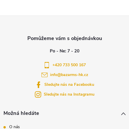
Z
á
p
a
+420 733 500 167
info
@
bazarms-hk.cz
t
Sledujte nás na Facebooku
í
Sledujte nás na Instagramu
Možná hledáte
O nás