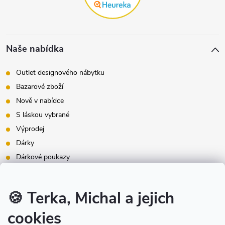
Naše nabídka
Outlet designového nábytku
Bazarové zboží
Nově v nabídce
S láskou vybrané
Výprodej
Dárky
Dárkové poukazy
Inspirace - styly bydlení
Značky produktů na našem e-shopu
🍪 Terka, Michal a jejich
cookies
Instagram