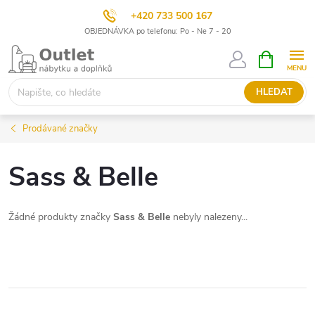
+420 733 500 167
OBJEDNÁVKA po telefonu: Po - Ne 7 - 20
Přejít
NÁKUPNÍ
KOŠÍK
na
obsah
HLEDAT
Prodávané značky
Sass & Belle
Žádné produkty značky
Sass & Belle
nebyly nalezeny...