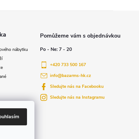
ka
nového nábytku
ží
+420 733 500 167
ce
info
@
bazarms-hk.cz
ané
Sledujte nás na Facebooku
Sledujte nás na Instagramu
azy
yly bydlení
ouhlasím
ktů na našem