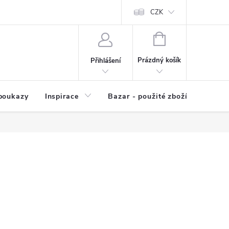
kup zboží
Prodávané značky
Kvalita zboží
CZK
Spolupráce | Výkup
NÁKUPNÍ
KOŠÍK
Prázdný košík
Přihlášení
poukazy
Inspirace
Bazar - použité zboží