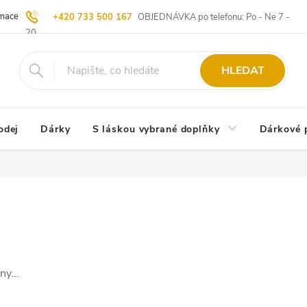
ace | Vrácení zboží
Blog
20 let u Starých
Komisní prodej | Vý
+420 733 500 167
OBJEDNÁVKA po telefonu: Po - Ne 7 -
20
HLEDAT
odej
Dárky
S láskou vybrané doplňky
Dárkové 
y...