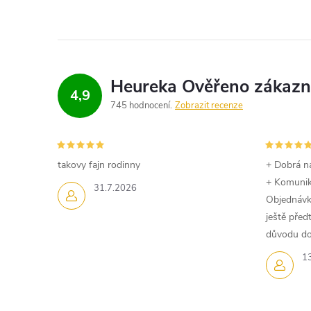
4,9
745 hodnocení
Zobrazit recenze
takovy fajn rodinny
+ Dobrá n
+ Komuni
31.7.2026
Objednávk
ještě pře
důvodu dom
1