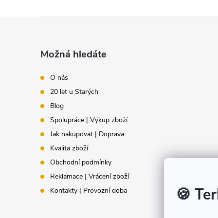
Z
á
Možná hledáte
p
O nás
20 let u Starých
a
Blog
t
Spolupráce | Výkup zboží
Jak nakupovat | Doprava
í
Kvalita zboží
Obchodní podmínky
Reklamace | Vrácení zboží
🍪 Ter
Kontakty | Provozní doba