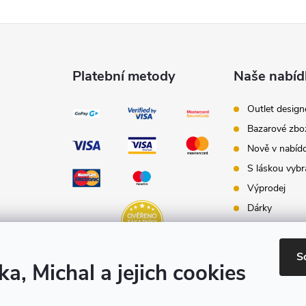
Platební metody
Naše nabíd
Outlet desig
Bazarové zbo
Nově v nabíd
S láskou vybr
Výprodej
Dárky
Dárkové pouk
Inspirace - st
S
ka, Michal a jejich cookies
Značky produ
e-shopu