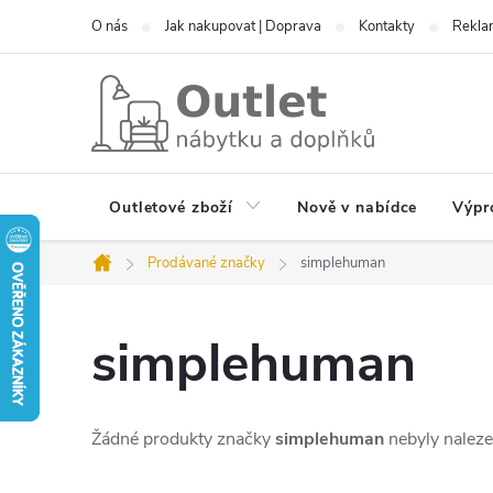
Přejít
O nás
Jak nakupovat | Doprava
Kontakty
Reklam
na
obsah
Outletové zboží
Nově v nabídce
Výpr
Prodávané značky
simplehuman
Domů
simplehuman
Žádné produkty značky
simplehuman
nebyly nalezen