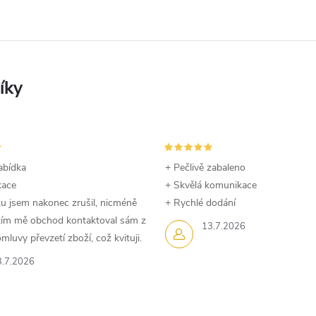
abídka
+ Pečlivě zabaleno
kace
+ Skvělá komunikace
u jsem nakonec zrušil, nicméně
+ Rychlé dodání
dtím mě obchod kontaktoval sám z
13.7.2026
luvy převzetí zboží, což kvituji.
3.7.2026