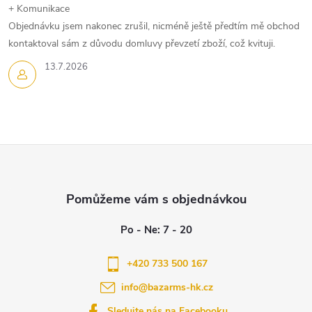
k
+ Komunikace
Objednávku jsem nakonec zrušil, nicméně ještě předtím mě obchod
y
kontaktoval sám z důvodu domluvy převzetí zboží, což kvituji.
v
13.7.2026
ý
p
i
Z
s
á
u
p
a
+420 733 500 167
info
@
bazarms-hk.cz
t
Sledujte nás na Facebooku