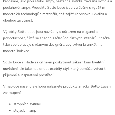
kanceláře, jako jsou stolní lampy, nástěnné svítidla, závěsná svítidla a
podlahové lampy. Produkty Sotto Luce jsou vyráběny s využitím
moderních technologií a materiálů, což zajišťuje vysokou kvalitu a
dlouhou životnost.
Výrobky Sotto Luce jsou navrženy s důrazem na eleganci a
jednoduchost, čímž se snadno začlení do různých interiérů. Značka
také spolupracuje s různými designéry, aby vytvořila unikátní a
moderní kolekce.
Sotto Luce si klade za cíl nejen poskytnout zákazníkům
kvalitní
osvětlení
, ale také nabídnout
osobitý styl
, který pomůže vytvořit
příjemné a inspirativní prostředí.
V nabídce našeho e-shopu naleznete produkty značky
Sotto Luce
v
zastoupení:
stropních svítidel
stojacích lamp