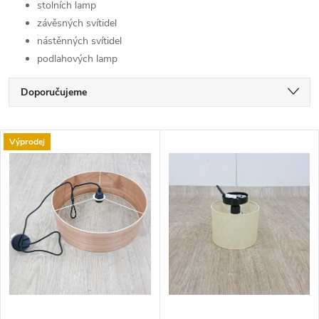
stolních lamp
závěsných svítidel
nástěnných svítidel
podlahových lamp
Ř
Doporučujeme
a
Nejlevnější
V
Výprodej
Nejdražší
z
ý
Nejprodávanější
e
p
Abecedně
n
i
í
s
p