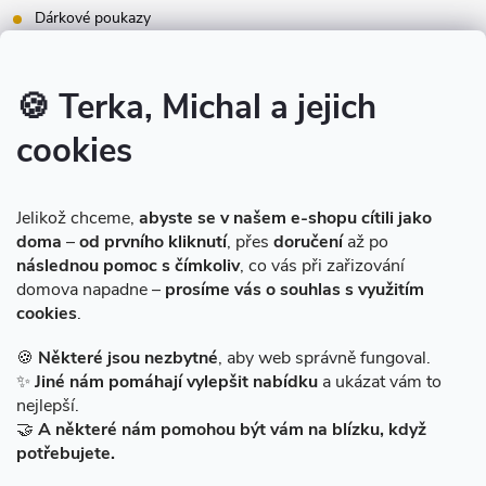
Dárkové poukazy
Inspirace - styly bydlení
Značky produktů na našem e-shopu
🍪 Terka, Michal a jejich
cookies
Instagram
Jelikož chceme,
abyste se v našem e-shopu cítili jako
doma
–
od prvního kliknutí
, přes
doručení
až po
následnou pomoc s čímkoliv
, co vás při zařizování
domova napadne –
prosíme vás o souhlas s využitím
cookies
.
Sledovat na Instagramu
🍪
Některé jsou nezbytné
, aby web správně fungoval.
✨
Jiné nám pomáhají vylepšit nabídku
a ukázat vám to
Facebook
nejlepší.
🤝
A některé nám pomohou být vám na blízku, když
potřebujete.