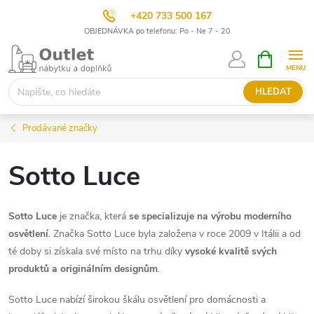
+420 733 500 167
OBJEDNÁVKA po telefonu: Po - Ne 7 - 20
Přejít
NÁKUPNÍ
KOŠÍK
na
obsah
HLEDAT
Prodávané značky
Sotto Luce
Sotto Luce
je značka, která
se specializuje na výrobu moderního
osvětlení
. Značka Sotto Luce byla založena v roce 2009 v Itálii a od
té doby si získala své místo na trhu díky
vysoké kvalitě svých
produktů a originálním designům
.
Sotto Luce nabízí širokou škálu osvětlení pro domácnosti a