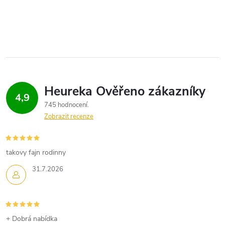
O
v
l
á
d
4,9
745 hodnocení
a
Zobrazit recenze
c
í
takovy fajn rodinny
p
31.7.2026
r
v
+ Dobrá nabídka