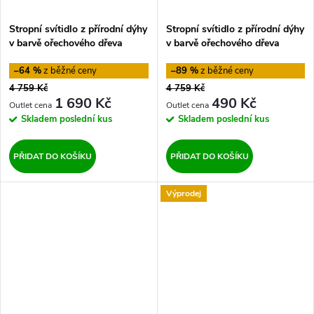
Stropní svítidlo z přírodní dýhy
Stropní svítidlo z přírodní dýhy
v barvě ořechového dřeva
v barvě ořechového dřeva
Sotto Luce TSURI L
Sotto Luce TSURI L, o 40 cm
–64 %
–89 %
4 759 Kč
4 759 Kč
1 690 Kč
490 Kč
Skladem
poslední kus
Skladem
poslední kus
PŘIDAT DO KOŠÍKU
PŘIDAT DO KOŠÍKU
Výprodej