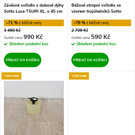
p
Závěsné svítidlo z dubové dýhy
Béžové stropní svítidlo se
r
Sotto Luce TSURI XL, o 45 cm
vzorem trojúhelníků Sotto
r
Luce Taiko
o
–71 %
–78 %
o
3 490 Kč
2 709 Kč
d
990 Kč
590 Kč
d
Skladem
poslední kus
Skladem
poslední kus
u
u
PŘIDAT DO KOŠÍKU
PŘIDAT DO KOŠÍKU
k
k
Výprodej
Výprodej
t
t
ů
ů