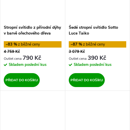
Stropní svítidlo z přírodní dýhy
Šedé stropní svítidlo Sotto
v barvě ořechového dřeva
Luce Taiko
Sotto Luce TSURI L, o 40 cm
–83 %
–87 %
4 759 Kč
3 079 Kč
790 Kč
390 Kč
Skladem
poslední kus
Skladem
poslední kus
PŘIDAT DO KOŠÍKU
PŘIDAT DO KOŠÍKU