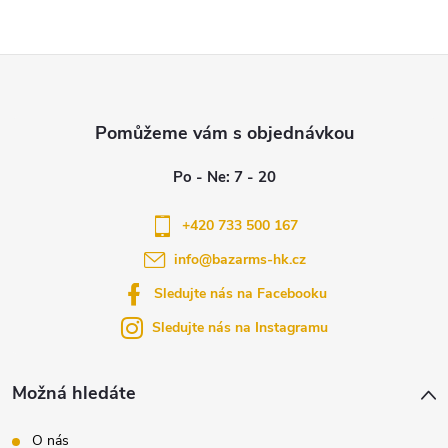
Z
á
p
a
+420 733 500 167
info
@
bazarms-hk.cz
t
Sledujte nás na Facebooku
í
Sledujte nás na Instagramu
Možná hledáte
O nás