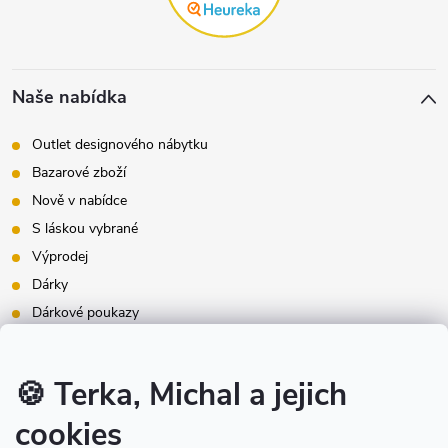
Naše nabídka
Outlet designového nábytku
Bazarové zboží
Nově v nabídce
S láskou vybrané
Výprodej
Dárky
Dárkové poukazy
Inspirace - styly bydlení
Značky produktů na našem e-shopu
🍪 Terka, Michal a jejich
cookies
Instagram