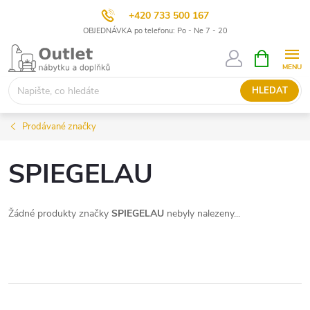
+420 733 500 167
OBJEDNÁVKA po telefonu: Po - Ne 7 - 20
Přejít
NÁKUPNÍ
KOŠÍK
na
obsah
HLEDAT
Prodávané značky
SPIEGELAU
Žádné produkty značky
SPIEGELAU
nebyly nalezeny...