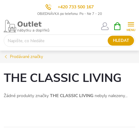
+420 733 500 167
OBJEDNÁVKA po telefonu: Po - Ne 7 - 20
Přejít
NÁKUPNÍ
KOŠÍK
na
obsah
HLEDAT
Prodávané značky
THE CLASSIC LIVING
Žádné produkty značky
THE CLASSIC LIVING
nebyly nalezeny...