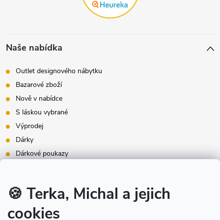
Naše nabídka
Outlet designového nábytku
Bazarové zboží
Nově v nabídce
S láskou vybrané
Výprodej
Dárky
Dárkové poukazy
Inspirace - styly bydlení
Značky produktů na našem e-shopu
🍪 Terka, Michal a jejich
cookies
Instagram