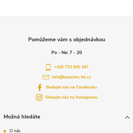
Z
á
p
a
+420 733 500 167
info
@
bazarms-hk.cz
t
Sledujte nás na Facebooku
í
Sledujte nás na Instagramu
Možná hledáte
O nás