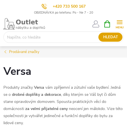
+420 733 500 167
OBJEDNÁVKA po telefonu: Po - Ne 7 - 20
Přejít
NÁKUPNÍ
KOŠÍK
na
obsah
HLEDAT
Prodávané značky
Versa
Produkty značky
Versa
vám zpříjemní a zútulní vaše bydlení. Jedná
se o
drobné doplňky a dekorace
, díky kterým se Váš byt či dům
stane opravdovým domovem. Spousta praktických věcí do
domácnosti
za velmi přijatelné ceny
neocení jen málokdo. Vize této
společnosti je vytvářet jedinečné a funkční doplňky do bytu za
lidové ceny.