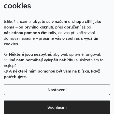
cookies
Instagram
Jelikož chceme,
abyste se v našem e-shopu cítili jako
doma
–
od prvního kliknutí
, přes
doručení
až po
následnou pomoc s čímkoliv
, co vás při zařizování
domova napadne –
prosíme vás o souhlas s využitím
cookies
.
Sledovat na Instagramu
🍪
Některé jsou nezbytné
, aby web správně fungoval.
✨
Jiné nám pomáhají vylepšit nabídku
a ukázat vám to
Facebook
nejlepší.
🤝
A některé nám pomohou být vám na blízku, když
potřebujete.
Nastavení
Copyright 2026
BAZARMS-HK
. Všechna práva vyhrazena.
Vytvořil Shoptet
|
Zprovozněný e-shop na Shoptetu máme od DF
Souhlasím
SOLUTIONS