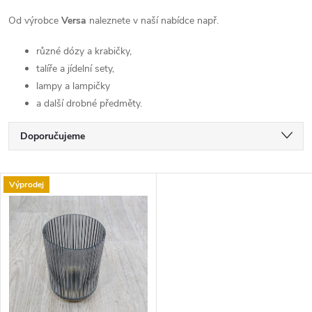
Od výrobce
Versa
naleznete v naší nabídce např.
různé dózy a krabičky,
talíře a jídelní sety,
lampy a lampičky
a další drobné předměty.
Ř
Doporučujeme
a
Nejlevnější
V
Výprodej
Nejdražší
z
ý
Nejprodávanější
e
p
Abecedně
n
i