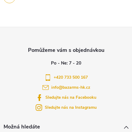
ý
p
i
Z
s
á
u
p
a
+420 733 500 167
info
@
bazarms-hk.cz
t
Sledujte nás na Facebooku
í
Sledujte nás na Instagramu
Možná hledáte