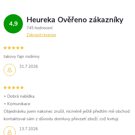
á
d
4,9
745 hodnocení
a
Zobrazit recenze
c
í
takovy fajn rodinny
p
31.7.2026
r
v
+ Dobrá nabídka
k
+ Komunikace
Objednávku jsem nakonec zrušil, nicméně ještě předtím mě obchod
y
kontaktoval sám z důvodu domluvy převzetí zboží, což kvituji.
v
13.7.2026