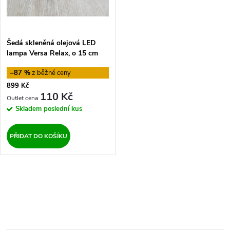
í
s
p
p
Šedá skleněná olejová LED
r
lampa Versa Relax, o 15 cm
r
o
–87 %
o
899 Kč
d
110 Kč
d
Skladem
poslední kus
u
u
PŘIDAT DO KOŠÍKU
k
k
t
O
t
ů
v
ů
l