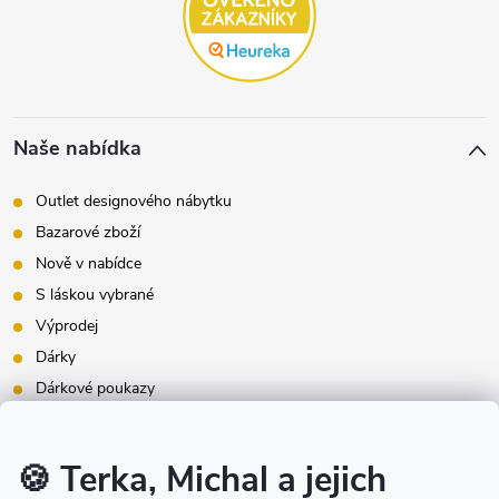
Naše nabídka
Outlet designového nábytku
Bazarové zboží
Nově v nabídce
S láskou vybrané
Výprodej
Dárky
Dárkové poukazy
Inspirace - styly bydlení
Značky produktů na našem e-shopu
🍪 Terka, Michal a jejich