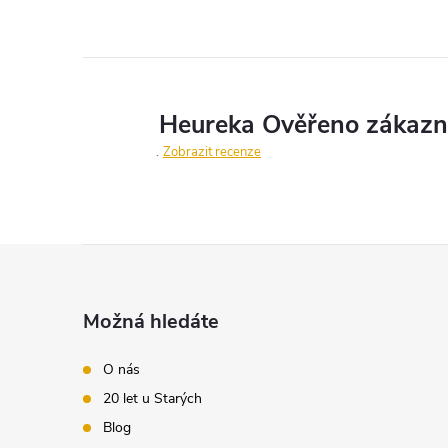
Zobrazit recenze
Z
á
Možná hledáte
p
O nás
20 let u Starých
a
Blog