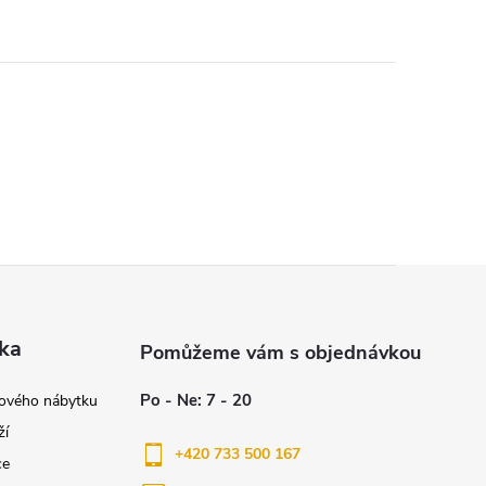
ka
nového nábytku
ží
+420 733 500 167
ce