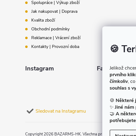
t
Spolupráce | Výkup zboží
Jak nakupovat | Doprava
í
Kvalita zboží
Obchodní podmínky
Reklamace | Vrácení zboží
🍪 Ter
Kontakty | Provozní doba
Instagram
Facebook
Jelikož chc
prvního klik
čímkoliv
, c
souhlas s v
🍪
Některé 
✨
Jiné nám 
Sledovat na Instagramu
🤝
A někter
potřebujete
Copyright 2026
BAZARMS-HK
. Všechna práva vyhrazena.