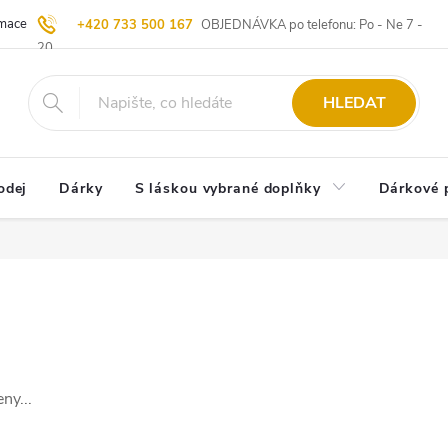
ace | Vrácení zboží
Blog
20 let u Starých
Komisní prodej | Vý
+420 733 500 167
OBJEDNÁVKA po telefonu: Po - Ne 7 -
20
HLEDAT
odej
Dárky
S láskou vybrané doplňky
Dárkové 
ny...