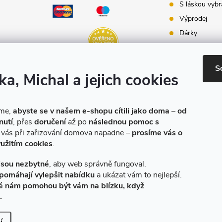
S láskou vybr
Výprodej
Dárky
Dárkové pouk
Inspirace - st
S
ka, Michal a jejich cookies
Značky produ
e-shopu
eme,
abyste se v našem e-shopu cítili jako doma
–
od
nutí
, přes
doručení
až po
následnou pomoc s
o vás při zařizování domova napadne –
prosíme vás o
yužitím cookies
.
jsou nezbytné
, aby web správně fungoval.
pomáhají vylepšit nabídku
a ukázat vám to nejlepší.
é nám pomohou být vám na blízku, když
.
Vytvořil Shoptet
|