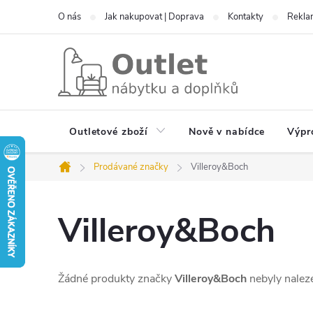
Přejít
O nás
Jak nakupovat | Doprava
Kontakty
Reklam
na
obsah
Outletové zboží
Nově v nabídce
Výpr
Prodávané značky
Villeroy&Boch
Domů
Villeroy&Boch
Žádné produkty značky
Villeroy&Boch
nebyly naleze