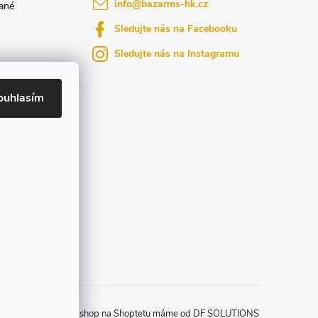
info
@
bazarms-hk.cz
ané
Sledujte nás na Facebooku
Sledujte nás na Instagramu
azy
yly bydlení
ouhlasím
ktů na našem
Zprovozněný e-shop na Shoptetu máme od DF SOLUTIONS