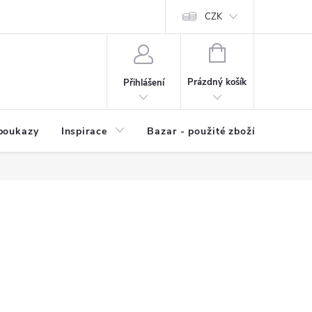
kup zboží
Prodávané značky
Kvalita zboží
CZK
Spolupráce | Výkup
NÁKUPNÍ
KOŠÍK
Prázdný košík
Přihlášení
poukazy
Inspirace
Bazar - použité zboží