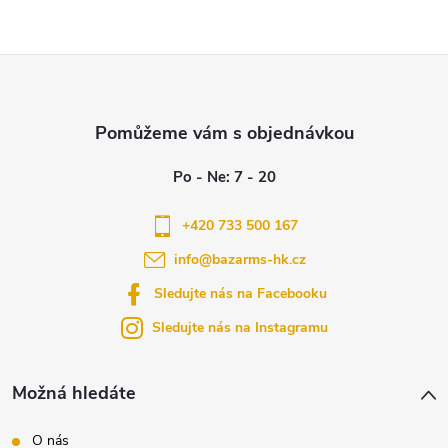
Z
á
p
a
+420 733 500 167
info
@
bazarms-hk.cz
t
Sledujte nás na Facebooku
í
Sledujte nás na Instagramu
Možná hledáte
O nás