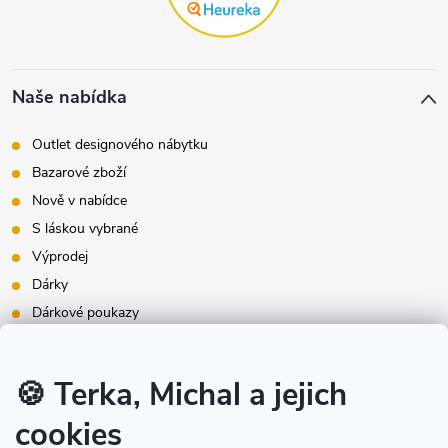
Naše nabídka
Outlet designového nábytku
Bazarové zboží
Nově v nabídce
S láskou vybrané
Výprodej
Dárky
Dárkové poukazy
Inspirace - styly bydlení
Značky produktů na našem e-shopu
🍪 Terka, Michal a jejich
cookies
Instagram