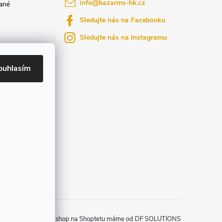
info
@
bazarms-hk.cz
ané
Sledujte nás na Facebooku
Sledujte nás na Instagramu
azy
yly bydlení
ouhlasím
ktů na našem
Zprovozněný e-shop na Shoptetu máme od DF SOLUTIONS