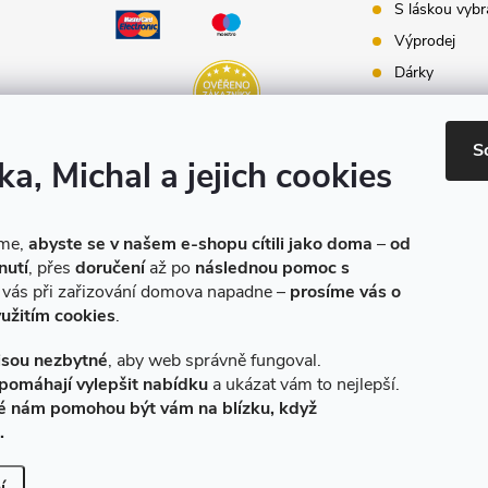
S láskou vybr
Výprodej
Dárky
Dárkové pouk
Inspirace - st
S
ka, Michal a jejich cookies
Značky produ
e-shopu
eme,
abyste se v našem e-shopu cítili jako doma
–
od
nutí
, přes
doručení
až po
následnou pomoc s
o vás při zařizování domova napadne –
prosíme vás o
yužitím cookies
.
jsou nezbytné
, aby web správně fungoval.
pomáhají vylepšit nabídku
a ukázat vám to nejlepší.
é nám pomohou být vám na blízku, když
.
Vytvořil Shoptet
|