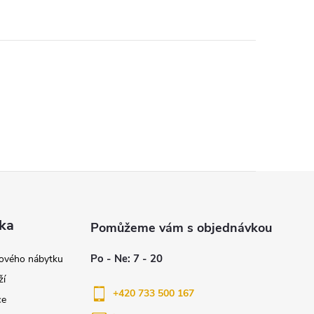
ka
nového nábytku
ží
+420 733 500 167
ce