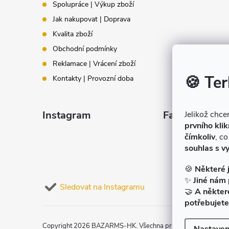
t
Spolupráce | Výkup zboží
Jak nakupovat | Doprava
í
Kvalita zboží
Obchodní podmínky
Reklamace | Vrácení zboží
🍪 Ter
Kontakty | Provozní doba
Instagram
Facebook
Jelikož chc
prvního klik
čímkoliv
, c
souhlas s v
🍪
Některé 
✨
Jiné nám 
Sledovat na Instagramu
🤝
A někter
potřebujete
Copyright 2026
BAZARMS-HK
. Všechna práva vyhrazena.