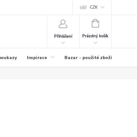
kup zboží
Prodávané značky
Kvalita zboží
CZK
Spolupráce | Výkup
NÁKUPNÍ
KOŠÍK
Prázdný košík
Přihlášení
poukazy
Inspirace
Bazar - použité zboží