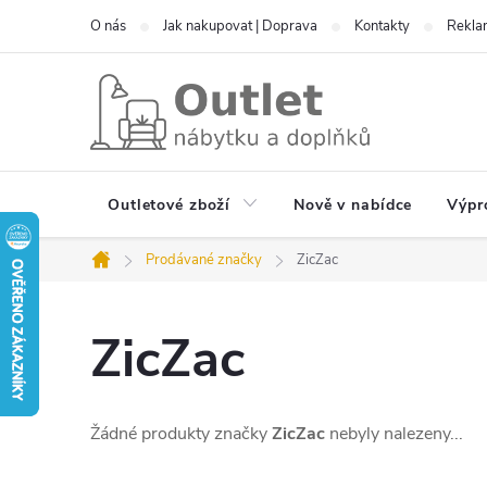
Přejít
O nás
Jak nakupovat | Doprava
Kontakty
Reklam
na
obsah
Outletové zboží
Nově v nabídce
Výpr
Prodávané značky
ZicZac
Domů
ZicZac
Žádné produkty značky
ZicZac
nebyly nalezeny...