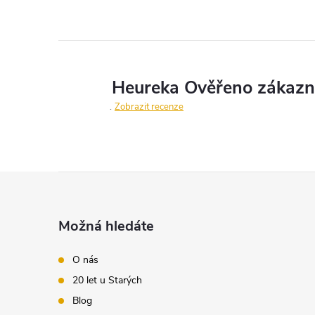
Zobrazit recenze
Z
á
Možná hledáte
p
O nás
20 let u Starých
a
Blog