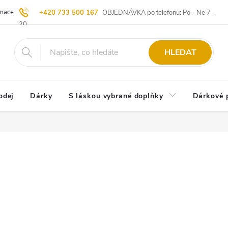
ace | Vrácení zboží
Blog
20 let u Starých
Komisní prodej | Vý
+420 733 500 167
OBJEDNÁVKA po telefonu: Po - Ne 7 -
20
HLEDAT
odej
Dárky
S láskou vybrané doplňky
Dárkové 