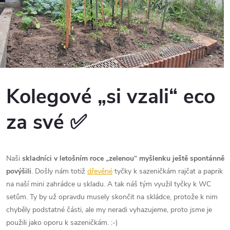
Kolegové „si vzali“ eco
za své ✅
Naši
skladníci v letošním roce „zelenou“ myšlenku ještě spontánně
povýšili
. Došly nám totiž
dřevěné
tyčky k sazeničkám rajčat a paprik
na naší mini zahrádce u skladu. A tak náš tým využil tyčky k WC
setům. Ty by už opravdu musely skončit na skládce, protože k nim
chyběly podstatné části, ale my neradi vyhazujeme, proto jsme je
použili jako oporu k sazeničkám. :-)