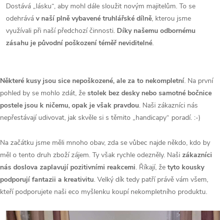
Dostává „lásku“, aby mohl dále sloužit novým majitelům. To se
odehrává
v naší plně vybavené truhlářské dílně
, kterou jsme
využívali při naší předchozí činnosti.
Díky našemu odbornému
zásahu je původní poškození téměř neviditelné
.
Některé kusy jsou sice nepoškozené, ale za to nekompletní
. Na první
pohled by se mohlo zdát, že
stolek bez desky nebo samotné bočnice
postele jsou k ničemu, opak je však pravdou
. Naši zákazníci nás
nepřestávají udivovat, jak skvěle si s těmito „handicapy“ poradí. :-)
Na začátku jsme měli mnoho obav, zda se vůbec najde někdo, kdo by
měl o tento druh zboží zájem. Ty však rychle odezněly. Naši
zákazníci
nás doslova zaplavují pozitivními reakcemi
. Říkají, že
tyto kousky
podporují fantazii a kreativitu
. Velký dík tedy patří právě vám všem,
kteří podporujete naši eco myšlenku koupí nekompletního produktu.