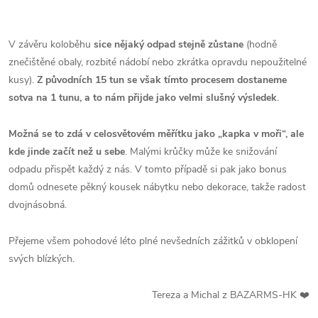
V závěru koloběhu
sice nějaký odpad stejně zůstane
(hodně
znečištěné obaly, rozbité nádobí nebo zkrátka opravdu nepoužitelné
kusy).
Z původních 15 tun se však tímto procesem dostaneme
sotva na 1 tunu, a to nám přijde jako velmi slušný výsledek
.
Možná se to zdá v celosvětovém měřítku jako „kapka v moři“, ale
kde jinde začít než u sebe
. Malými krůčky může ke snižování
odpadu přispět každý z nás. V tomto případě si pak jako bonus
domů odnesete pěkný kousek nábytku nebo dekorace, takže radost
dvojnásobná.
Přejeme všem pohodové léto plné nevšedních zážitků v obklopení
svých blízkých.
Tereza a Michal z BAZARMS-HK ❤️