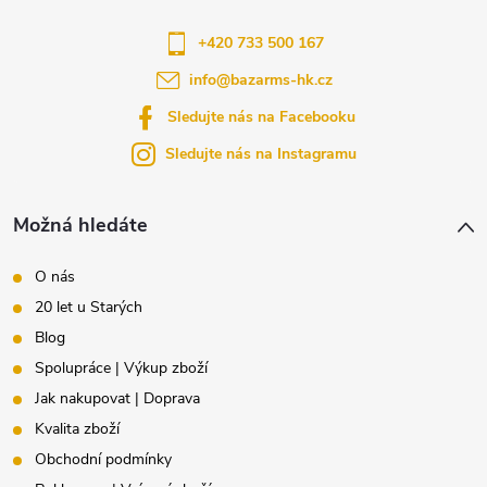
a
+420 733 500 167
info
@
bazarms-hk.cz
t
Sledujte nás na Facebooku
í
Sledujte nás na Instagramu
Možná hledáte
O nás
20 let u Starých
Blog
Spolupráce | Výkup zboží
Jak nakupovat | Doprava
Kvalita zboží
Obchodní podmínky