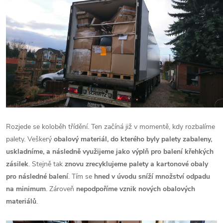
Rozjede se koloběh třídění. Ten začíná již v momentě, kdy rozbalíme
palety. Veškerý
obalový materiál, do kterého byly palety zabaleny,
uskladníme, a následně využijeme jako výplň pro balení křehkých
zásilek
. Stejně tak
znovu zrecyklujeme palety a kartonové obaly
pro následné balení
. Tím se
hned v úvodu sníží množství odpadu
na minimum
. Zároveň
nepodpoříme vznik nových obalových
materiálů
.