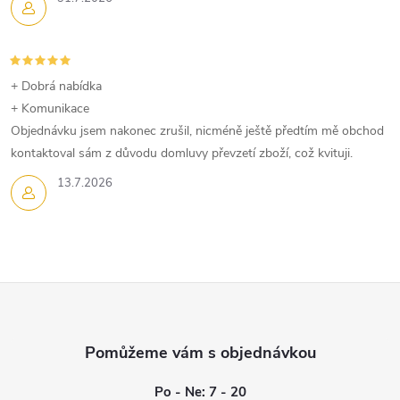
+ Dobrá nabídka
+ Komunikace
Objednávku jsem nakonec zrušil, nicméně ještě předtím mě obchod
kontaktoval sám z důvodu domluvy převzetí zboží, což kvituji.
13.7.2026
Z
á
p