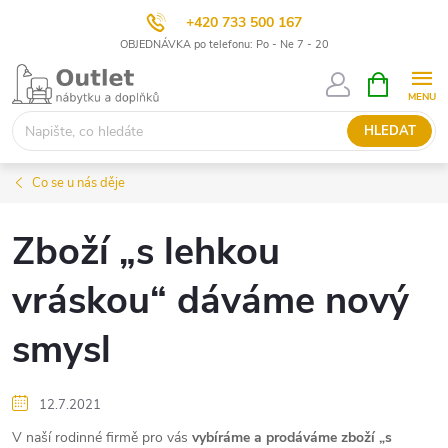
+420 733 500 167
OBJEDNÁVKA po telefonu: Po - Ne 7 - 20
Přejít
NÁKUPNÍ
KOŠÍK
na
obsah
HLEDAT
Co se u nás děje
Zboží „s lehkou
vráskou“ dáváme nový
smysl
12.7.2021
V naší rodinné firmě pro vás
vybíráme a prodáváme zboží „s