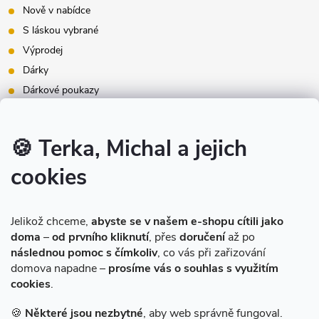
Nově v nabídce
S láskou vybrané
Výprodej
Dárky
Dárkové poukazy
Inspirace - styly bydlení
Značky produktů na našem e-shopu
🍪 Terka, Michal a jejich
cookies
Instagram
Jelikož chceme,
abyste se v našem e-shopu cítili jako
doma
–
od prvního kliknutí
, přes
doručení
až po
následnou pomoc s čímkoliv
, co vás při zařizování
domova napadne –
prosíme vás o souhlas s využitím
cookies
.
Sledovat na Instagramu
🍪
Některé jsou nezbytné
, aby web správně fungoval.