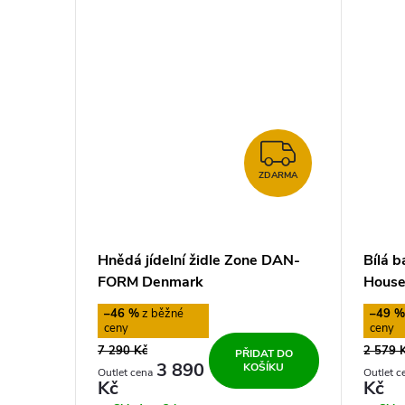
ů
ZDARMA
ZDARMA
Hnědá jídelní židle Zone DAN-
Bílá b
FORM Denmark
House
–46 %
–49 
7 290 Kč
2 579 
PŘIDAT DO
3 890
KOŠÍKU
Kč
Kč