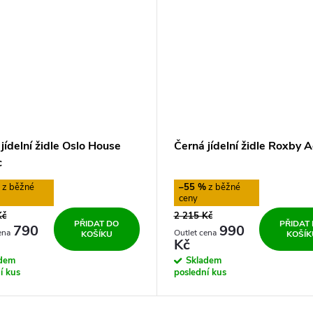
jídelní židle Oslo House
Černá jídelní židle Roxby 
c
%
–55 %
Kč
2 215 Kč
PŘIDAT DO
PŘIDAT
790
990
KOŠÍKU
KOŠÍK
Kč
adem
Skladem
í kus
poslední kus