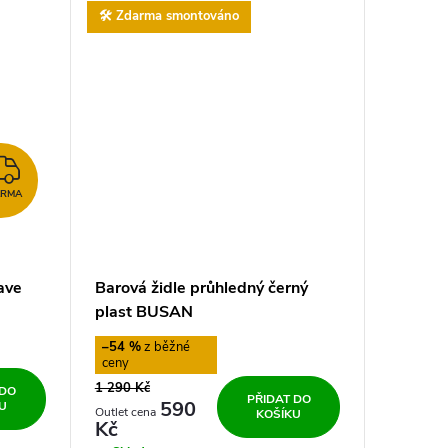
🛠️ Zdarma smontováno
ZDARMA
ARMA
Kave
Barová židle průhledný černý
plast BUSAN
–54 %
1 290 Kč
 DO
PŘIDAT DO
590
U
KOŠÍKU
Kč