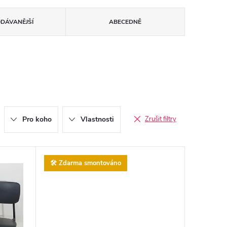
ODÁVANĚJŠÍ
ABECEDNĚ
Pro koho
Vlastnosti
Zrušit filtry
🛠️ Zdarma smontováno