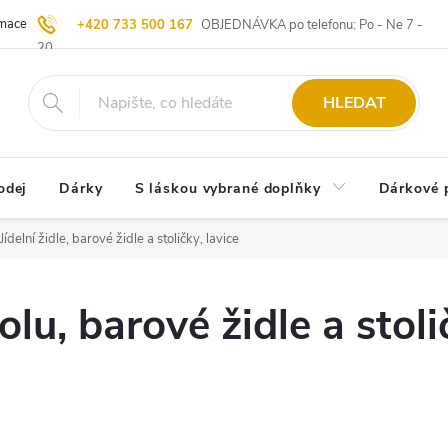
ace | Vrácení zboží
Blog
20 let u Starých
Komisní prodej | Vý
+420 733 500 167
OBJEDNÁVKA po telefonu: Po - Ne 7 -
20
HLEDAT
odej
Dárky
S láskou vybrané doplňky
Dárkové 
Jídelní židle, barové židle a stoličky, lavice
olu, barové židle a stoli