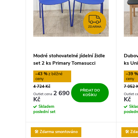
i
d
s
ZDARMA
u
ZDARMA
p
k
r
t
Modré stohovatelné jídelní židle
Dubová
o
set 2 ks Primary Tomasucci
ks Un
ů
–43 %
–39 
d
4 724 Kč
7 052 
PŘIDAT DO
u
2 690
KOŠÍKU
Kč
Kč
Skladem
Skl
k
poslední set
posledn
t
🛠️ Zdarma smontováno
🛠️ Zd