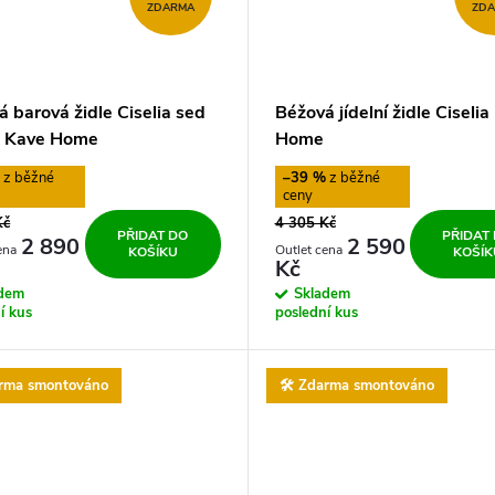
ZDARMA
ZD
 barová židle Ciselia sed
Béžová jídelní židle Ciselia
 Kave Home
Home
%
–39 %
Kč
4 305 Kč
PŘIDAT DO
PŘIDAT
2 890
2 590
KOŠÍKU
KOŠÍK
Kč
adem
Skladem
í kus
poslední kus
arma smontováno
🛠️ Zdarma smontováno