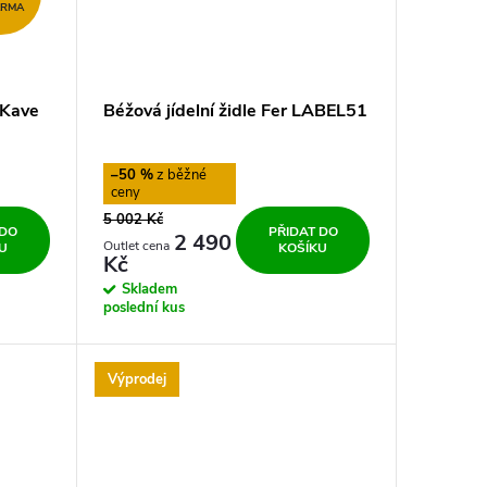
ARMA
 Kave
Béžová jídelní židle Fer LABEL51
–50 %
5 002 Kč
 DO
PŘIDAT DO
2 490
U
KOŠÍKU
Kč
Skladem
poslední kus
Výprodej