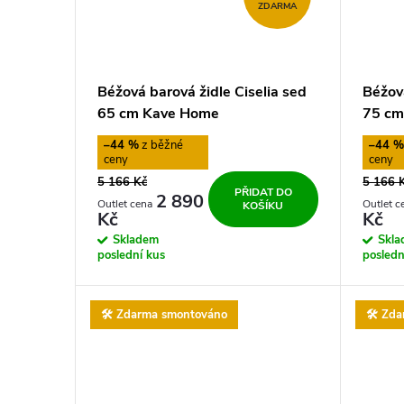
ZDARMA
Béžová barová židle Ciselia sed
Béžová
65 cm Kave Home
75 cm
–44 %
–44 
5 166 Kč
5 166 
PŘIDAT DO
2 890
KOŠÍKU
Kč
Kč
Skladem
Skl
poslední kus
posledn
🛠️ Zdarma smontováno
🛠️ Zd