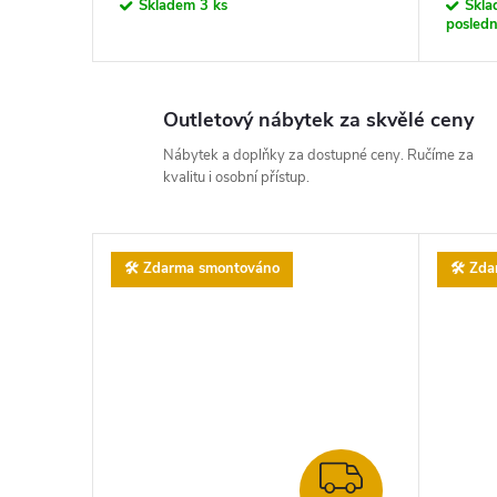
Skladem
3 ks
Skl
posledn
Outletový nábytek za skvělé ceny
Nábytek a doplňky za dostupné ceny. Ručíme za
kvalitu i osobní přístup.
🛠️ Zdarma smontováno
🛠️ Zd
ZDARMA