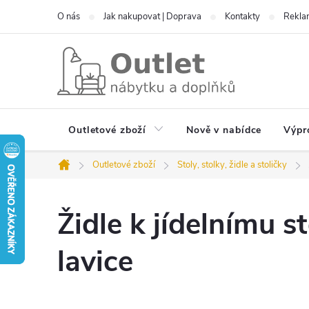
Přejít
O nás
Jak nakupovat | Doprava
Kontakty
Reklam
na
obsah
Outletové zboží
Nově v nabídce
Výpr
Outletové zboží
Stoly, stolky, židle a stoličky
Domů
Židle k jídelnímu st
lavice