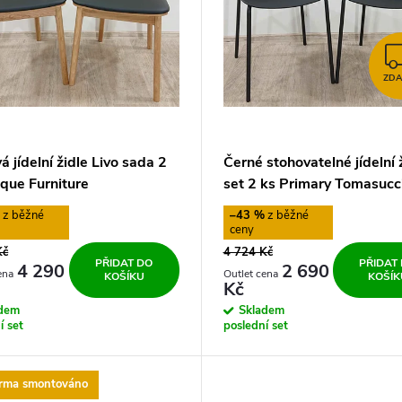
ZD
 jídelní židle Livo sada 2
Černé stohovatelné jídelní 
ique Furniture
set 2 ks Primary Tomasucc
%
–43 %
Kč
4 724 Kč
PŘIDAT DO
PŘIDAT
4 290
2 690
KOŠÍKU
KOŠÍK
Kč
adem
Skladem
í set
poslední set
arma smontováno