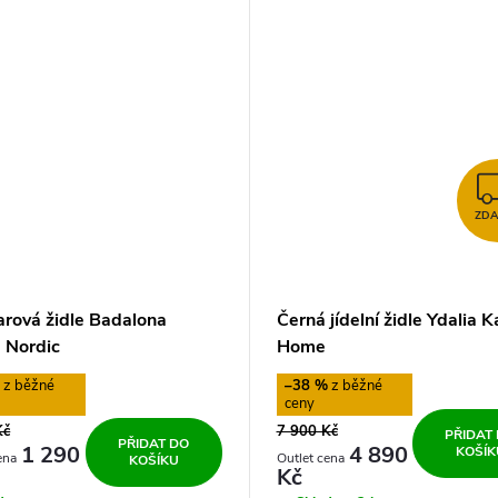
ZD
arová židle Badalona
Černá jídelní židle Ydalia 
 Nordic
Home
%
–38 %
Kč
7 900 Kč
PŘIDAT
PŘIDAT DO
1 290
4 890
KOŠÍK
KOŠÍKU
Kč