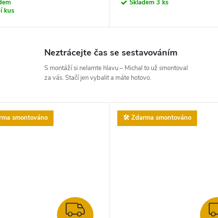
adem
Skladem
3 ks
í kus
Neztrácejte čas se sestavováním
S montáží si nelamte hlavu – Michal to už smontoval
za vás. Stačí jen vybalit a máte hotovo.
arma smontováno
🛠️ Zdarma smontováno
ZDARMA