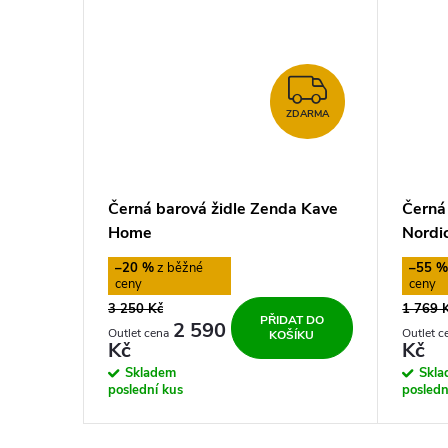
ZDARMA
ZDARMA
Černá barová židle Zenda Kave
Černá 
Home
Nordi
–20 %
–55 
3 250 Kč
1 769 
PŘIDAT DO
2 590
KOŠÍKU
Kč
Kč
Skladem
Skl
poslední kus
posledn