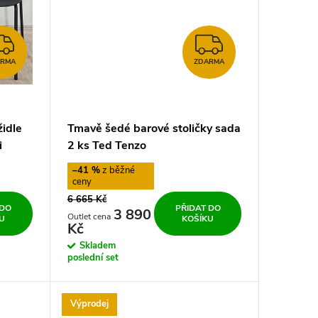
ZDARMA
ZDARMA
ARMA
ZDARMA
židle
Tmavě šedé barové stoličky sada
i
2 ks Ted Tenzo
–41 %
6 665 Kč
 DO
PŘIDAT DO
3 890
U
KOŠÍKU
Kč
Skladem
poslední set
Výprodej