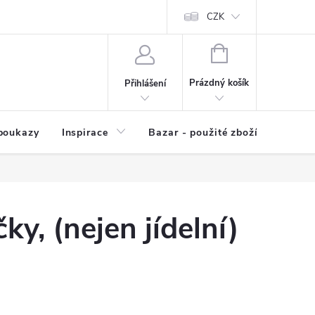
kup zboží
Prodávané značky
Kvalita zboží
CZK
Spolupráce | Výkup
NÁKUPNÍ
KOŠÍK
Prázdný košík
Přihlášení
poukazy
Inspirace
Bazar - použité zboží
čky, (nejen jídelní)