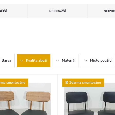
ĚJŠÍ
NEJDRAŽŠÍ
NEJPR
Barva
Kvalita zboží
Materiál
Místo použití
arma smontováno
🛠️ Zdarma smontováno