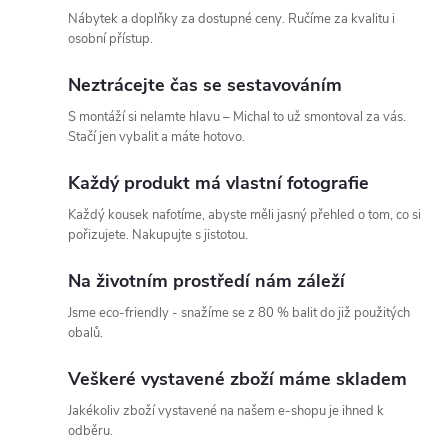
Nábytek a doplňky za dostupné ceny. Ručíme za kvalitu i
á
osobní přístup.
d
Neztrácejte čas se sestavováním
a
S montáží si nelamte hlavu – Michal to už smontoval za vás.
Stačí jen vybalit a máte hotovo.
c
Každý produkt má vlastní fotografie
í
Každý kousek nafotíme, abyste měli jasný přehled o tom, co si
p
pořizujete. Nakupujte s jistotou.
r
Na životním prostředí nám záleží
v
Jsme eco-friendly - snažíme se z 80 % balit do již použitých
obalů.
k
Veškeré vystavené zboží máme skladem
y
Jakékoliv zboží vystavené na našem e-shopu je ihned k
v
odběru.