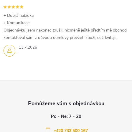
+ Dobrá nabídka
+ Komunikace
Objednávku jsem nakonec zrušil, nicméně ještě předtím mě obchod
kontaktoval sám z důvodu domluvy převzetí zboží, což kvituji.
13.7.2026
Z
á
p
a
+420 733 500 167