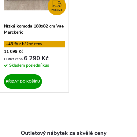
í
s
ZDARMA
p
ZDARMA
p
Nízká komoda 180x82 cm Vae
r
Marckeric
r
o
–43 %
o
11 099 Kč
d
6 290 Kč
d
Skladem
poslední kus
u
u
PŘIDAT DO KOŠÍKU
k
k
t
O
t
ů
v
ů
l
Outletový nábytek za skvělé ceny