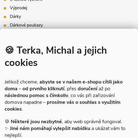
Výprodej
Dárky
Dárkové poukazy
Inspirace - styly bydlení
Značky produktů na našem e-shopu
🍪 Terka, Michal a jejich
cookies
Instagram
Jelikož chceme,
abyste se v našem e-shopu cítili jako
doma
–
od prvního kliknutí
, přes
doručení
až po
následnou pomoc s čímkoliv
, co vás při zařizování
domova napadne –
prosíme vás o souhlas s využitím
cookies
.
Sledovat na Instagramu
🍪
Některé jsou nezbytné
, aby web správně fungoval.
✨
Jiné nám pomáhají vylepšit nabídku
a ukázat vám to
Facebook
nejlepší.