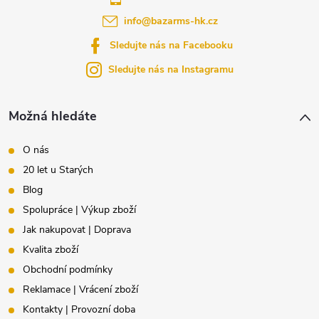
info
@
bazarms-hk.cz
t
Sledujte nás na Facebooku
í
Sledujte nás na Instagramu
Možná hledáte
O nás
20 let u Starých
Blog
Spolupráce | Výkup zboží
Jak nakupovat | Doprava
Kvalita zboží
Obchodní podmínky
Reklamace | Vrácení zboží
Kontakty | Provozní doba