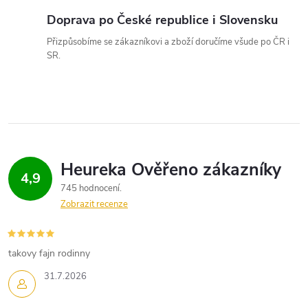
ý
Doprava po České republice i Slovensku
p
Přizpůsobíme se zákazníkovi a zboží doručíme všude po ČR i
SR.
i
s
u
4,9
745 hodnocení
Zobrazit recenze
takovy fajn rodinny
31.7.2026