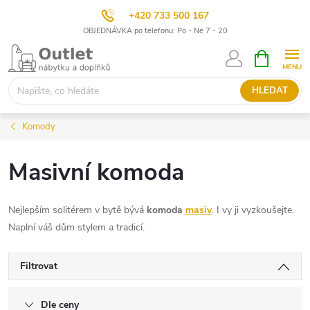
+420 733 500 167
OBJEDNÁVKA po telefonu: Po - Ne 7 - 20
Přejít
NÁKUPNÍ
KOŠÍK
na
obsah
HLEDAT
Komody
Masivní komoda
Nejlepším solitérem v bytě bývá
komoda
masiv
. I vy ji vyzkoušejte.
Naplní váš dům stylem a tradicí.
Filtrovat
Dle ceny