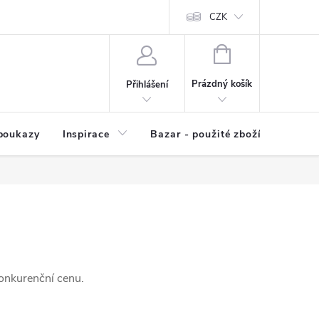
kup zboží
Prodávané značky
Kvalita zboží
CZK
Spolupráce | Výkup
NÁKUPNÍ
KOŠÍK
Prázdný košík
Přihlášení
poukazy
Inspirace
Bazar - použité zboží
onkurenční cenu.