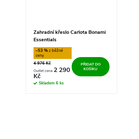
Zahradní křeslo Carlota Bonami
Essentials
–53 %
4 976 Kč
PŘIDAT DO
2 290
KOŠÍKU
Kč
Skladem
6 ks
O
v