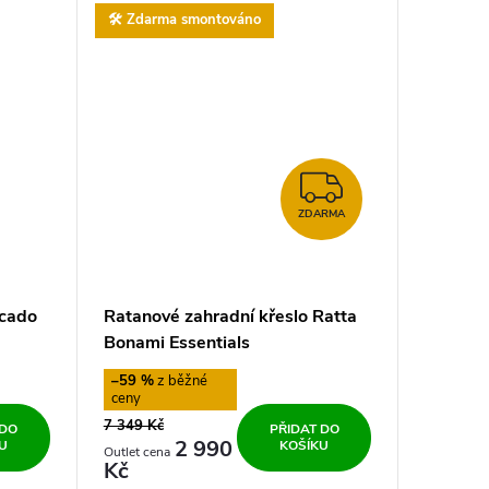
🛠️ Zdarma smontováno
ZDARMA
ZDARMA
ocado
Ratanové zahradní křeslo Ratta
Bonami Essentials
–59 %
7 349 Kč
 DO
PŘIDAT DO
2 990
U
KOŠÍKU
Kč