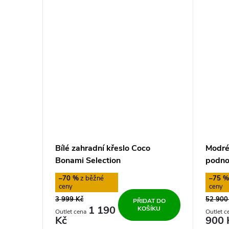
ů
Bílé zahradní křeslo Coco
Modré 
Bonami Selection
podno
–70 %
–75 
3 999 Kč
52 900
PŘIDAT DO
1 190
KOŠÍKU
Kč
900 