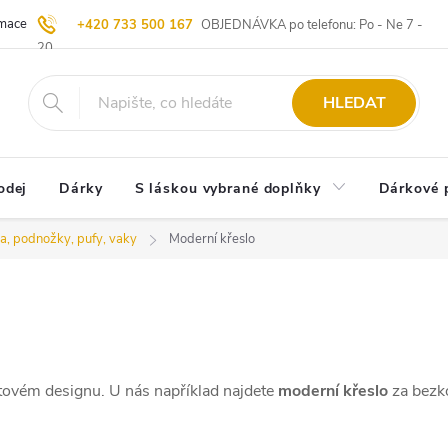
ace | Vrácení zboží
Blog
20 let u Starých
Komisní prodej | Vý
+420 733 500 167
OBJEDNÁVKA po telefonu: Po - Ne 7 -
20
HLEDAT
odej
Dárky
S láskou vybrané doplňky
Dárkové 
la, podnožky, pufy, vaky
Moderní křeslo
ytovém designu. U nás například najdete
moderní křeslo
za bezk