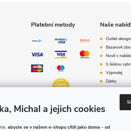
Platební metody
Naše nabíd
Outlet desig
Bazarové zbo
Nově v nabíd
S láskou vybr
Výprodej
Dárky
Dárkové pouk
Inspirace - st
S
ka, Michal a jejich cookies
Značky produ
e-shopu
eme,
abyste se v našem e-shopu cítili jako doma
–
od