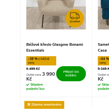
i
d
s
ZDARMA
u
ZDARMA
p
k
r
t
Béžové křeslo Glasgow Bonami
Samet
o
Essentials
Casa
ů
–38 %
–64 
d
6 499 Kč
9 349 
PŘIDAT DO
u
3 990
KOŠÍKU
Kč
Kč
Skladem
Skl
k
poslední kus
posledn
t
🛠️ Zdarma smontováno