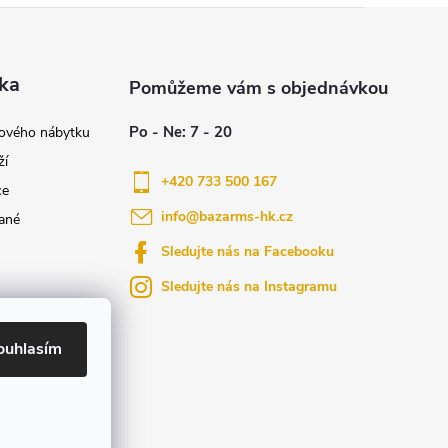
ka
nového nábytku
ží
+420 733 500 167
ce
info
@
bazarms-hk.cz
ané
Sledujte nás na Facebooku
Sledujte nás na Instagramu
azy
yly bydlení
ouhlasím
ktů na našem