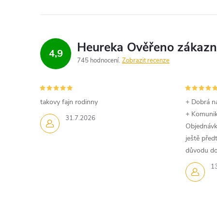
l
á
d
4,9
a
745 hodnocení
Zobrazit recenze
c
í
takovy fajn rodinny
+ Dobrá n
+ Komuni
p
31.7.2026
Objednávk
r
ještě pře
důvodu dom
v
1
k
y