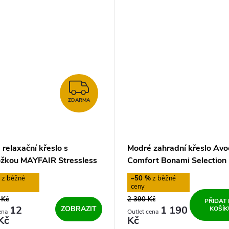
ZDARMA
ZDARMA
relaxační křeslo s
Modré zahradní křeslo Av
žkou MAYFAIR Stressless
Comfort Bonami Selection
%
–50 %
 Kč
2 390 Kč
PŘIDAT
12
1 190
ZOBRAZIT
KOŠÍK
Kč
Kč