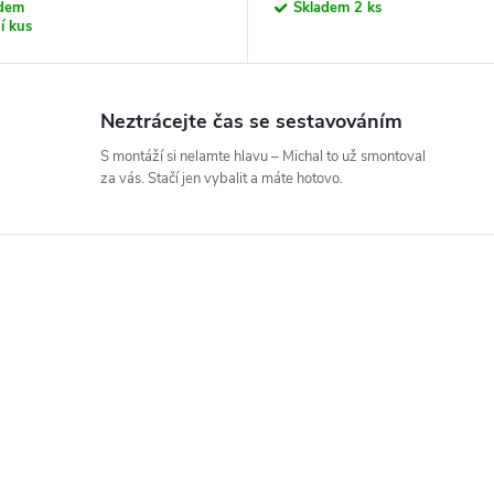
adem
Skladem
2 ks
í kus
Neztrácejte čas se sestavováním
S montáží si nelamte hlavu – Michal to už smontoval
za vás. Stačí jen vybalit a máte hotovo.