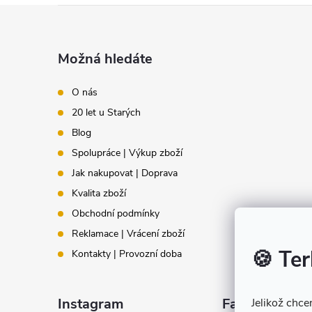
v
Z
ý
á
p
Možná hledáte
i
p
O nás
s
20 let u Starých
a
u
Blog
t
Spolupráce | Výkup zboží
Jak nakupovat | Doprava
í
Kvalita zboží
Obchodní podmínky
Reklamace | Vrácení zboží
🍪 Ter
Kontakty | Provozní doba
Instagram
Facebook
Jelikož chc