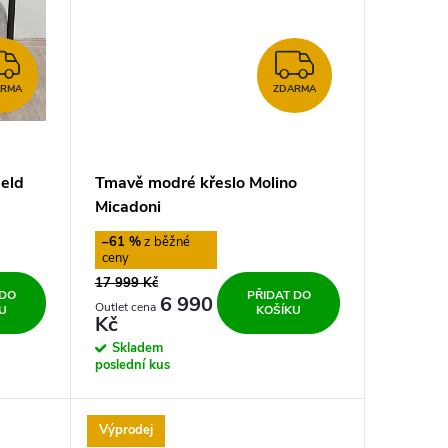
ZDARMA
ZDARMA
ARMA
ZDARMA
ield
Tmavě modré křeslo Molino
Micadoni
–61 %
17 999 Kč
 DO
PŘIDAT DO
6 990
U
KOŠÍKU
Kč
Skladem
poslední kus
Výprodej