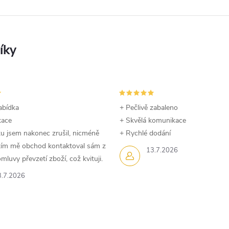
abídka
+ Pečlivě zabaleno
kace
+ Skvělá komunikace
u jsem nakonec zrušil, nicméně
+ Rychlé dodání
dtím mě obchod kontaktoval sám z
13.7.2026
luvy převzetí zboží, což kvituji.
3.7.2026