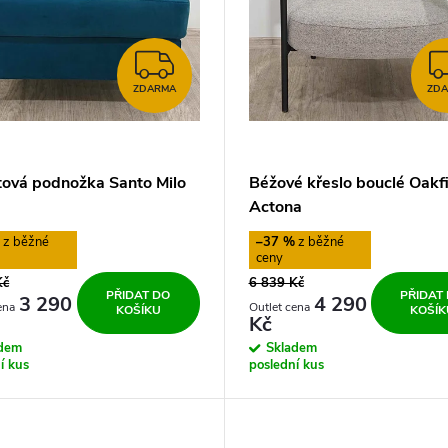
ZDARMA
ZDARMA
ZD
ová podnožka Santo Milo
Béžové křeslo bouclé Oakf
Actona
%
–37 %
Kč
6 839 Kč
PŘIDAT DO
PŘIDAT
3 290
4 290
KOŠÍKU
KOŠÍK
Kč
adem
Skladem
í kus
poslední kus