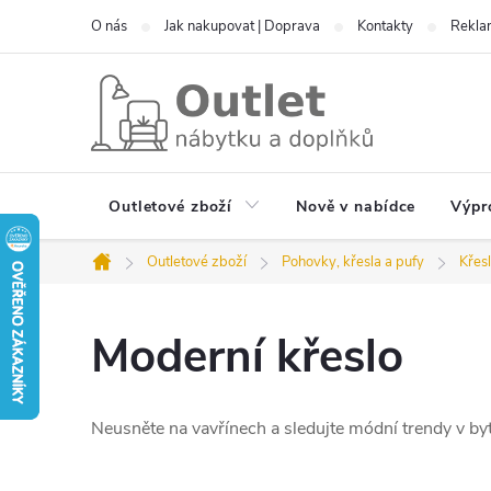
Přejít
O nás
Jak nakupovat | Doprava
Kontakty
Reklam
na
obsah
Outletové zboží
Nově v nabídce
Výpr
Outletové zboží
Pohovky, křesla a pufy
Křes
Domů
Moderní křeslo
Neusněte na vavřínech a sledujte módní trendy v b