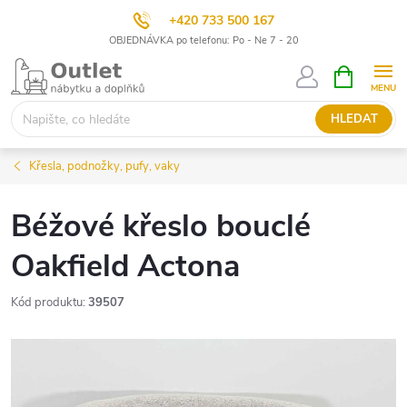
+420 733 500 167
OBJEDNÁVKA po telefonu: Po - Ne 7 - 20
Přejít
NÁKUPNÍ
KOŠÍK
na
obsah
HLEDAT
Křesla, podnožky, pufy, vaky
Béžové křeslo bouclé
Oakfield Actona
Kód produktu:
39507