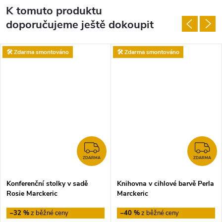
K tomuto produktu
doporučujeme ještě dokoupit
🛠️ Zdarma smontováno
🛠️ Zdarma smontováno
ZDARMA
Z
ZDARMA
ZDARMA
Konferenční stolky v sadě
Knihovna v cihlové barvě Perla
Rosie Marckeric
Marckeric
–32 %
–40 %