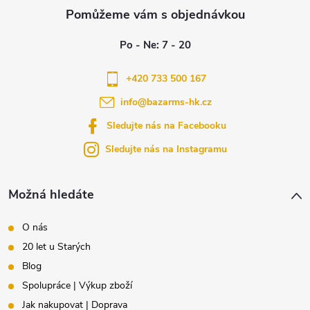
á
p
a
+420 733 500 167
info
@
bazarms-hk.cz
t
Sledujte nás na Facebooku
í
Sledujte nás na Instagramu
Možná hledáte
O nás
20 let u Starých
Blog
Spolupráce | Výkup zboží
Jak nakupovat | Doprava