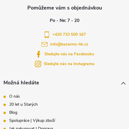
á
p
a
+420 733 500 167
info
@
bazarms-hk.cz
t
Sledujte nás na Facebooku
í
Sledujte nás na Instagramu
Možná hledáte
O nás
20 let u Starých
Blog
Spolupráce | Výkup zboží
Jak nakupovat | Doprava