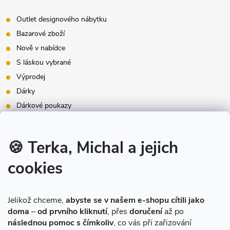
Outlet designového nábytku
Bazarové zboží
Nově v nabídce
S láskou vybrané
Výprodej
Dárky
Dárkové poukazy
Inspirace - styly bydlení
Značky produktů na našem e-shopu
🍪 Terka, Michal a jejich
cookies
Instagram
Jelikož chceme,
abyste se v našem e-shopu cítili jako
doma
–
od prvního kliknutí
, přes
doručení
až po
následnou pomoc s čímkoliv
, co vás při zařizování