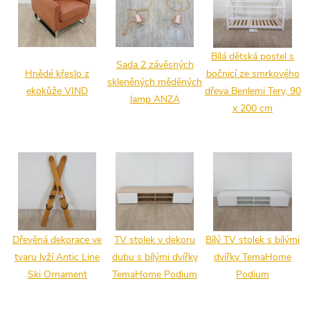
Bílá dětská postel s
Sada 2 závěsných
Hnědé křeslo z
bočnicí ze smrkového
skleněných měděných
ekokůže VIND
dřeva Benlemi Tery, 90
lamp ANZA
x 200 cm
Dřevěná dekorace ve
TV stolek v dekoru
Bílý TV stolek s bílými
tvaru lyží Antic Line
dubu s bílými dvířky
dvířky TemaHome
Ski Ornament
TemaHome Podium
Podium