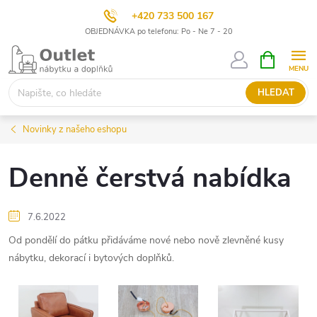
+420 733 500 167
OBJEDNÁVKA po telefonu: Po - Ne 7 - 20
Přejít
NÁKUPNÍ
KOŠÍK
na
obsah
HLEDAT
Novinky z našeho eshopu
Denně čerstvá nabídka
7.6.2022
Od pondělí do pátku přidáváme nové nebo nově zlevněné kusy
nábytku, dekorací i bytových doplňků.