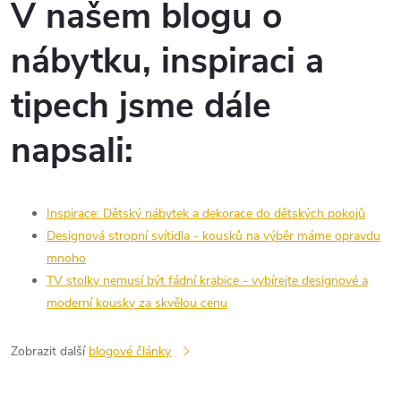
V našem blogu o
nábytku, inspiraci a
tipech jsme dále
napsali:
Inspirace: Dětský nábytek a dekorace do dětských pokojů
Designová stropní svítidla - kousků na výběr máme opravdu
mnoho
TV stolky nemusí být fádní krabice - vybírejte designové a
moderní kousky za skvělou cenu
Zobrazit další
blogové články