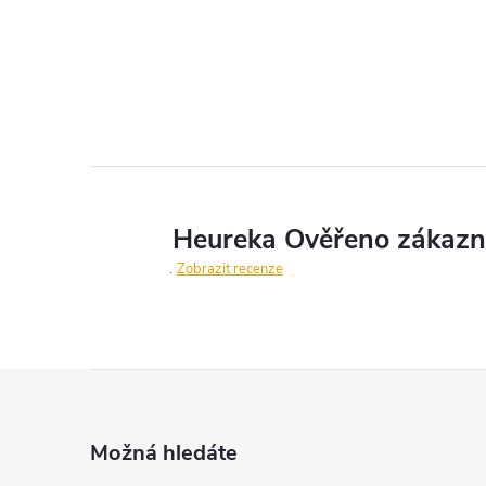
Zobrazit recenze
Z
á
Možná hledáte