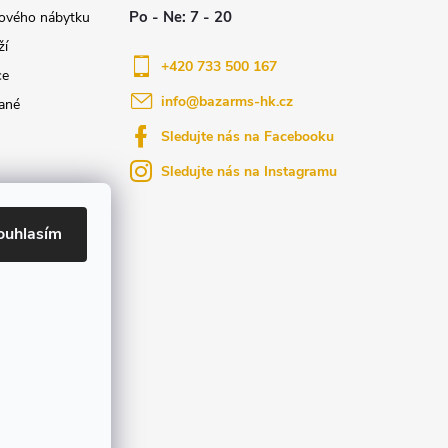
nového nábytku
ží
+420 733 500 167
ce
info
@
bazarms-hk.cz
ané
Sledujte nás na Facebooku
Sledujte nás na Instagramu
azy
yly bydlení
ouhlasím
ktů na našem