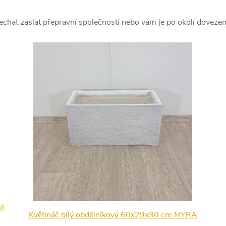
echat zaslat přepravní společností nebo vám je po okolí doveze
lé
Květináč bílý obdélníkový 60x29x30 cm MYRA