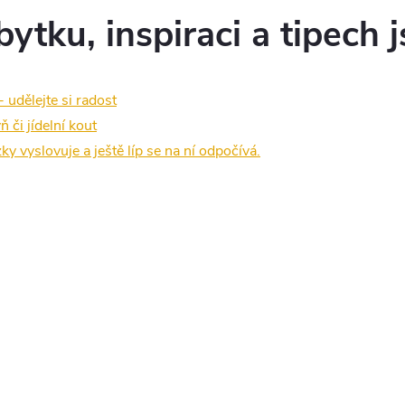
tku, inspiraci a tipech j
udělejte si radost
 či jídelní kout
ky vyslovuje a ještě líp se na ní odpočívá.