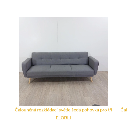
Čalouněná rozkládací světle šedá pohovka pro tři
Čal
FLORLI