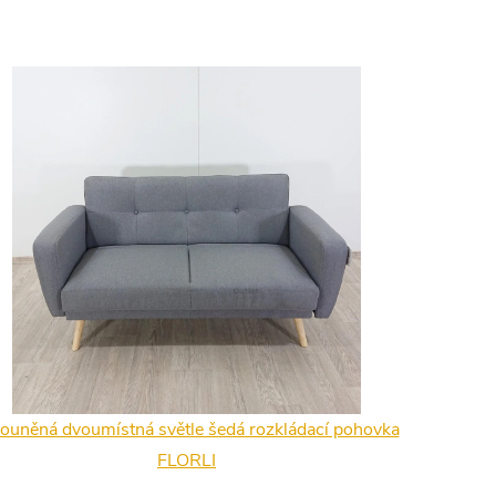
ouněná dvoumístná světle šedá rozkládací pohovka
FLORLI