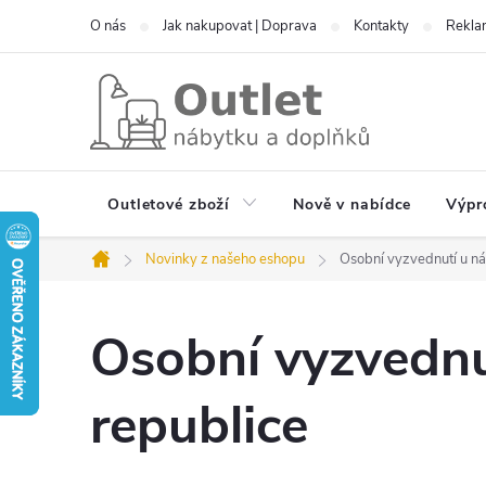
Přejít
O nás
Jak nakupovat | Doprava
Kontakty
Reklam
na
obsah
Outletové zboží
Nově v nabídce
Výpr
Novinky z našeho eshopu
Osobní vyzvednutí u nás
Domů
Osobní vyzvednut
republice