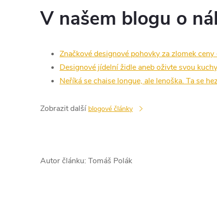
V našem blogu o náby
Značkové designové pohovky za zlomek ceny - 
Designové jídelní židle aneb oživte svou kuchyň
Neříká se chaise longue, ale lenoška. Ta se hez
Zobrazit další
blogové články
Autor článku: Tomáš Polák