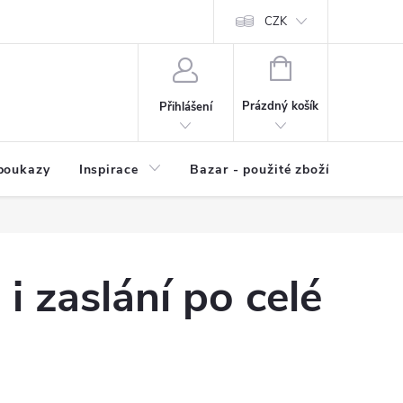
kup zboží
Prodávané značky
Kvalita zboží
CZK
Spolupráce | Výkup
NÁKUPNÍ
KOŠÍK
Prázdný košík
Přihlášení
poukazy
Inspirace
Bazar - použité zboží
i zaslání po celé