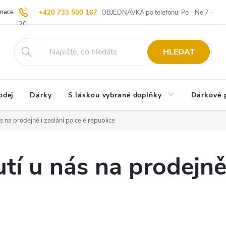
ace | Vrácení zboží
Blog
20 let u Starých
Komisní prodej | Vý
+420 733 500 167
OBJEDNÁVKA po telefonu: Po - Ne 7 -
20
HLEDAT
odej
Dárky
S láskou vybrané doplňky
Dárkové 
 na prodejně i zaslání po celé republice
í u nás na prodejně 