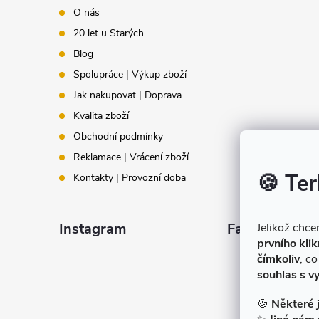
p
O nás
20 let u Starých
a
Blog
t
Spolupráce | Výkup zboží
Jak nakupovat | Doprava
í
Kvalita zboží
Obchodní podmínky
Reklamace | Vrácení zboží
🍪 Ter
Kontakty | Provozní doba
Instagram
Facebook
Jelikož chc
prvního klik
čímkoliv
, c
souhlas s v
🍪
Některé 