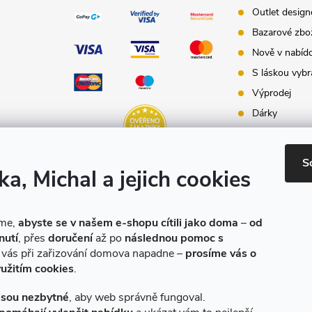
Outlet desig
Bazarové zbo
Nově v nabíd
S láskou vybr
Výprodej
Dárky
Dárkové pouk
Inspirace - st
S
ka, Michal a jejich cookies
Značky produ
e-shopu
eme,
abyste se v našem e-shopu cítili jako doma
–
od
nutí
, přes
doručení
až po
následnou pomoc s
o vás při zařizování domova napadne –
prosíme vás o
yužitím cookies
.
jsou nezbytné
, aby web správně fungoval.