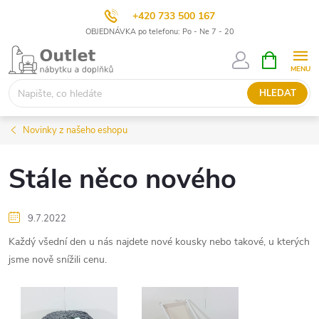
+420 733 500 167
OBJEDNÁVKA po telefonu: Po - Ne 7 - 20
Přejít
NÁKUPNÍ
KOŠÍK
na
obsah
HLEDAT
Novinky z našeho eshopu
Stále něco nového
9.7.2022
Každý všední den u nás najdete nové kousky nebo takové, u kterých
jsme nově snížili cenu.