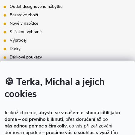
Outlet designového nábytku
Bazarové zboží
Nově v nabídce
S láskou vybrané
Výprodej
Dárky
Dárkové poukazy
Inspirace - styly bydlení
Značky produktů na našem e-shopu
🍪 Terka, Michal a jejich
cookies
Instagram
Jelikož chceme,
abyste se v našem e-shopu cítili jako
doma
–
od prvního kliknutí
, přes
doručení
až po
následnou pomoc s čímkoliv
, co vás při zařizování
domova napadne –
prosíme vás o souhlas s využitím