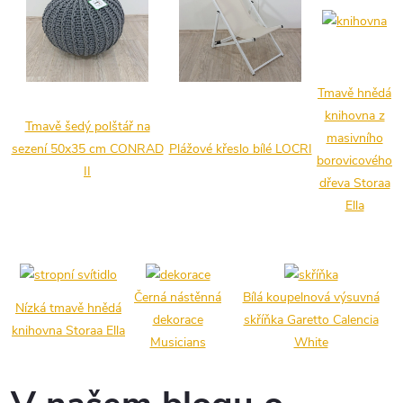
Tmavě hnědá
knihovna z
Tmavě šedý polštář na
masivního
sezení 50x35 cm CONRAD
Plážové křeslo bílé LOCRI
borovicového
II
dřeva Storaa
Ella
Černá nástěnná
Bílá koupelnová výsuvná
Nízká tmavě hnědá
dekorace
skříňka Garetto Calencia
knihovna Storaa Ella
Musicians
White