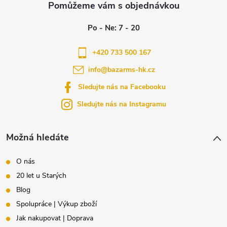
á
p
a
+420 733 500 167
info
@
bazarms-hk.cz
t
Sledujte nás na Facebooku
í
Sledujte nás na Instagramu
Možná hledáte
O nás
20 let u Starých
Blog
Spolupráce | Výkup zboží
Jak nakupovat | Doprava