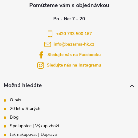
á
u
p
a
+420 733 500 167
info
@
bazarms-hk.cz
t
Sledujte nás na Facebooku
í
Sledujte nás na Instagramu
Možná hledáte
O nás
20 let u Starých
Blog
Spolupráce | Výkup zboží
Jak nakupovat | Doprava