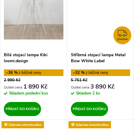
ů
ů
Z
ZDARMA
Bílá stojací lampa Kiki
Stříbrná stojací lampa Metal
loomi.design
Bow White Label
–36 %
–32 %
2 990 Kč
5 751 Kč
1 890 Kč
3 890 Kč
Skladem
poslední kus
Skladem
2 ks
PŘIDAT DO KOŠÍKU
PŘIDAT DO KOŠÍKU
🛠️ Zdarma smontováno
🛠️ Zdarma smontováno