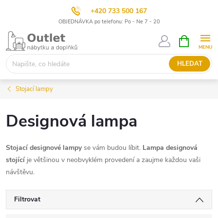
+420 733 500 167
OBJEDNÁVKA po telefonu: Po - Ne 7 - 20
Přejít
NÁKUPNÍ
KOŠÍK
na
obsah
HLEDAT
Stojací lampy
Designová lampa
Stojací designové lampy
se vám budou líbit.
Lampa designová
stojící
je většinou v neobvyklém provedení a zaujme každou vaši
návštěvu.
Filtrovat