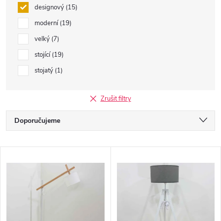
designový
15
moderní
19
velký
7
stojící
19
stojatý
1
Zrušit filtry
Ř
Doporučujeme
a
Nejlevnější
V
Nejdražší
z
ý
Nejprodávanější
e
p
Abecedně
n