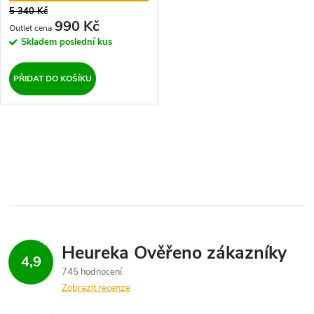
5 340 Kč
990 Kč
Skladem
poslední kus
PŘIDAT DO KOŠÍKU
O
v
l
á
d
4,9
745 hodnocení
a
Zobrazit recenze