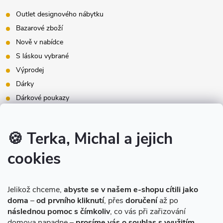
Outlet designového nábytku
Bazarové zboží
Nově v nabídce
S láskou vybrané
Výprodej
Dárky
Dárkové poukazy
Inspirace - styly bydlení
Značky produktů na našem e-shopu
🍪 Terka, Michal a jejich
cookies
Instagram
Jelikož chceme,
abyste se v našem e-shopu cítili jako
doma
–
od prvního kliknutí
, přes
doručení
až po
následnou pomoc s čímkoliv
, co vás při zařizování
domova napadne –
prosíme vás o souhlas s využitím