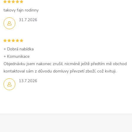
c
í
takovy fajn rodinny
p
31.7.2026
r
v
+ Dobrá nabídka
k
+ Komunikace
Objednávku jsem nakonec zrušil, nicméně ještě předtím mě obchod
y
kontaktoval sám z důvodu domluvy převzetí zboží, což kvituji.
v
13.7.2026
ý
p
i
Z
s