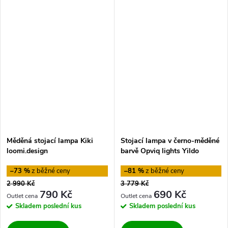
Měděná stojací lampa Kiki
Stojací lampa v černo-měděné
loomi.design
barvě Opviq lights Yildo
–73 %
–81 %
2 990 Kč
3 779 Kč
790 Kč
690 Kč
Skladem
poslední kus
Skladem
poslední kus