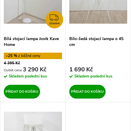
i
í
s
ZDARMA
p
ZDARMA
p
Bílá stojací lampa Jovik Kave
Bílo-šedá stojací lampa o 45
r
Home
cm
r
o
–25 %
o
4 395 Kč
d
3 290 Kč
1 690 Kč
d
Skladem
poslední kus
Skladem
poslední kus
u
u
PŘIDAT DO KOŠÍKU
PŘIDAT DO KOŠÍKU
k
k
t
t