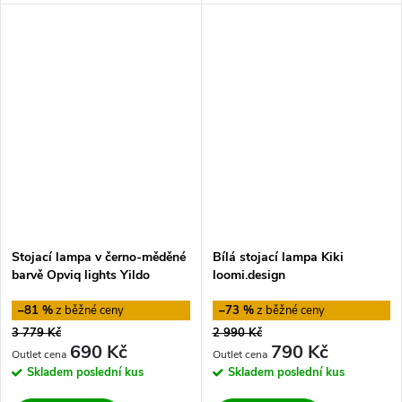
Stojací lampa v černo-měděné
Bílá stojací lampa Kiki
barvě Opviq lights Yildo
loomi.design
–81 %
–73 %
3 779 Kč
2 990 Kč
690 Kč
790 Kč
Skladem
poslední kus
Skladem
poslední kus