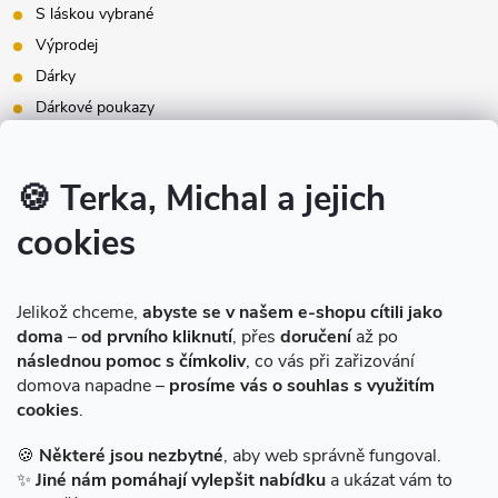
S láskou vybrané
Výprodej
Dárky
Dárkové poukazy
Inspirace - styly bydlení
Značky produktů na našem e-shopu
🍪 Terka, Michal a jejich
cookies
Instagram
Jelikož chceme,
abyste se v našem e-shopu cítili jako
doma
–
od prvního kliknutí
, přes
doručení
až po
následnou pomoc s čímkoliv
, co vás při zařizování
domova napadne –
prosíme vás o souhlas s využitím
cookies
.
Sledovat na Instagramu
🍪
Některé jsou nezbytné
, aby web správně fungoval.
✨
Jiné nám pomáhají vylepšit nabídku
a ukázat vám to