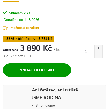
Skladem
2 ks
11.8.2026
Možnosti doručení
–32 %
5 751 Kč
3 890 Kč
/ ks
Měrná
3 215 Kč bez DPH
cena:
PŘIDAT DO KOŠÍKU
Ani řetězec, ani tržiště
JSME RODINA
Smontujeme