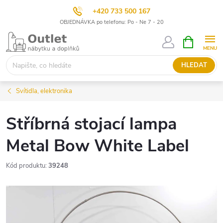
+420 733 500 167
OBJEDNÁVKA po telefonu: Po - Ne 7 - 20
Přejít
NÁKUPNÍ
KOŠÍK
na
obsah
HLEDAT
Svítidla, elektronika
Stříbrná stojací lampa
Metal Bow White Label
Kód produktu:
39248