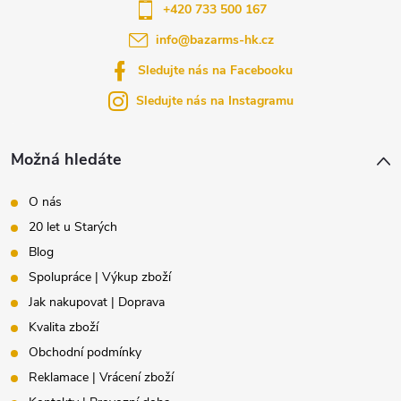
a
+420 733 500 167
info
@
bazarms-hk.cz
t
Sledujte nás na Facebooku
í
Sledujte nás na Instagramu
Možná hledáte
O nás
20 let u Starých
Blog
Spolupráce | Výkup zboží
Jak nakupovat | Doprava
Kvalita zboží
Obchodní podmínky
Reklamace | Vrácení zboží