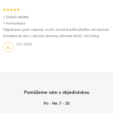
+ Dobrá nabídka
+ Komunikace
Objednávku jsem nakonec zrušil, nicméně ještě předtím mě obchod
kontaktoval sám z důvodu domluvy převzetí zboží, což kvituji.
13.7.2026
Z
á
p