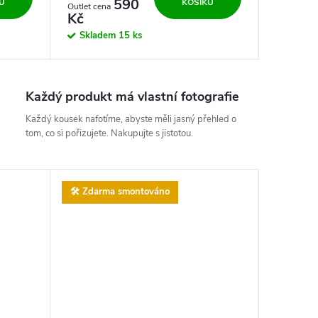
590
U
KOŠÍKU
Kč
Skladem
15 ks
Každý produkt má vlastní fotografie
Každý kousek nafotíme, abyste měli jasný přehled o
tom, co si pořizujete. Nakupujte s jistotou.
🛠️ Zdarma smontováno