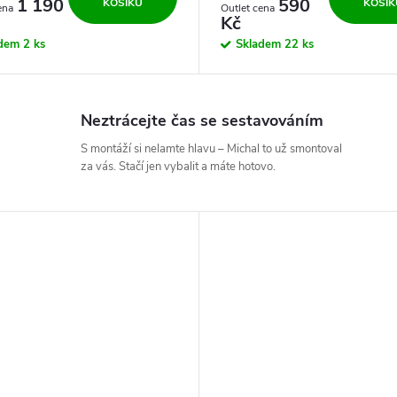
1 190
590
KOŠÍKU
KOŠÍK
Kč
adem
2 ks
Skladem
22 ks
Neztrácejte čas se sestavováním
S montáží si nelamte hlavu – Michal to už smontoval
za vás. Stačí jen vybalit a máte hotovo.