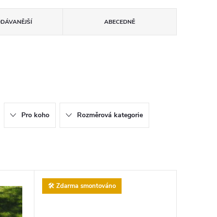
ODÁVANĚJŠÍ
ABECEDNĚ
Pro koho
Rozměrová kategorie
🛠️ Zdarma smontováno