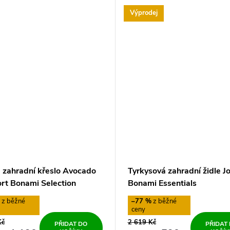
Výprodej
 zahradní křeslo Avocado
Tyrkysová zahradní židle J
rt Bonami Selection
Bonami Essentials
%
–77 %
Kč
2 619 Kč
PŘIDAT DO
PŘIDAT