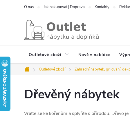
Přejít
O nás
Jak nakupovat | Doprava
Kontakty
Reklam
na
obsah
Outletové zboží
Nově v nabídce
Výpr
Outletové zboží
Zahradní nábytek, grilování, dek
Domů
Dřevěný nábytek
Vraťte se ke kořenům a splyňte s přírodou. Dřevo j