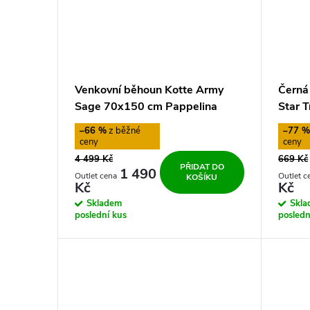
Venkovní běhoun Kotte Army
Černá
Sage 70x150 cm Pappelina
Star 
–66 %
–77 
4 499 Kč
669 Kč
PŘIDAT DO
1 490
KOŠÍKU
Kč
Kč
Skladem
Skl
poslední kus
posledn