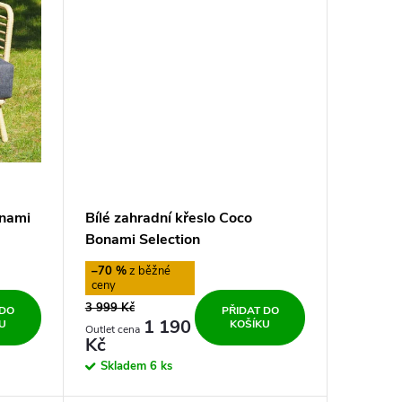
onami
Bílé zahradní křeslo Coco
Bonami Selection
–70 %
3 999 Kč
 DO
PŘIDAT DO
1 190
U
KOŠÍKU
Kč
Skladem
6 ks