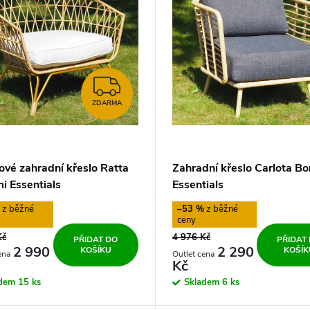
ZDARMA
ZDARMA
ové zahradní křeslo Ratta
Zahradní křeslo Carlota B
i Essentials
Essentials
%
–53 %
Kč
4 976 Kč
PŘIDAT DO
PŘIDAT
2 990
2 290
KOŠÍKU
KOŠÍK
Kč
adem
15 ks
Skladem
6 ks