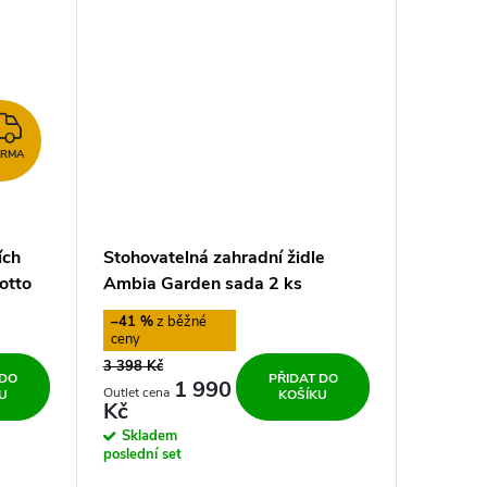
ZDARMA
ARMA
ích
Stohovatelná zahradní židle
otto
Ambia Garden sada 2 ks
–41 %
3 398 Kč
 DO
PŘIDAT DO
1 990
U
KOŠÍKU
Kč
Skladem
poslední set