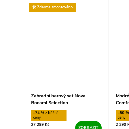
t
🛠️ Zdarma smontováno
ů
Zahradní barový set Nova
Modré
Bonami Selection
Comfo
–74 %
–50 
27 299 Kč
2 390 
ZOBRAZIT