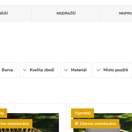
ĚJŠÍ
NEJDRAŽŠÍ
NEJPR
Barva
Kvalita zboží
Materiál
Místo použití
ej
Výprodej
arma smontováno
🛠️ Zdarma smontováno