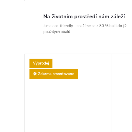
Na životním prostředí nám záleží
Jsme eco-friendly - snažíme se z 80 % balit do již
použitých obalů.
Výprodej
🛠️ Zdarma smontováno