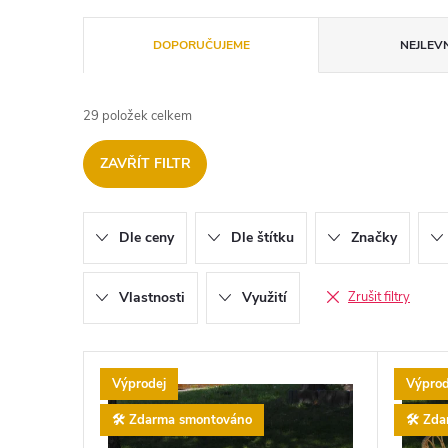
Ř
DOPORUČUJEME
NEJLEVN
a
29
položek celkem
z
ZAVŘÍT FILTR
e
n
Dle ceny
Dle štítku
Značky
í
Vlastnosti
Využití
Zrušit filtry
p
V
r
Výprodej
Výprod
ý
🛠️ Zdarma smontováno
🛠️ Zd
o