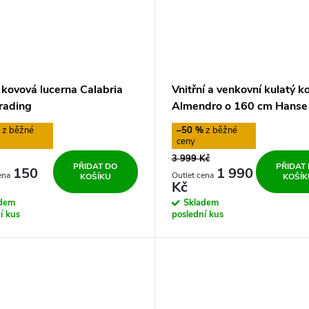
 kovová lucerna Calabria
Vnitřní a venkovní kulatý k
Trading
Almendro o 160 cm Hans
%
–50 %
3 999 Kč
PŘIDAT DO
PŘIDAT
150
1 990
KOŠÍKU
KOŠÍK
Kč
adem
Skladem
í kus
poslední kus