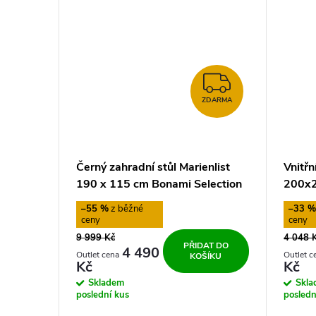
ZDARMA
ZDARMA
Černý zahradní stůl Marienlist
Vnitřn
190 x 115 cm Bonami Selection
200x2
–55 %
–33 
9 999 Kč
4 048 
PŘIDAT DO
4 490
KOŠÍKU
Kč
Kč
Skladem
Skl
poslední kus
posledn