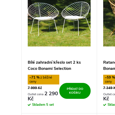
p
d
i
u
s
k
p
t
r
ů
Bílé zahradní křeslo set 2 ks
Ratan
o
Coco Bonami Selection
Bonam
–71 %
–59 
d
7 999 Kč
7 349 
PŘIDAT DO
u
2 290
KOŠÍKU
Kč
Kč
Skladem
5 set
Skl
k