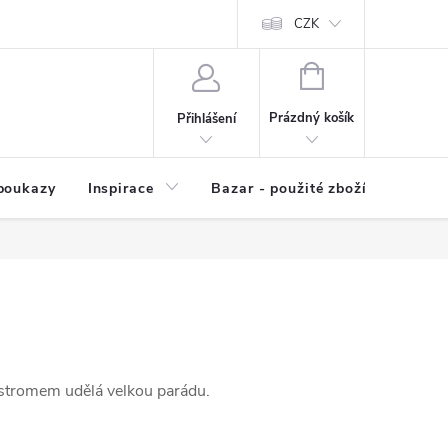
kup zboží
Prodávané značky
Kvalita zboží
CZK
Spolupráce | Výkup
NÁKUPNÍ
KOŠÍK
Prázdný košík
Přihlášení
poukazy
Inspirace
Bazar - použité zboží
stromem udělá velkou parádu.