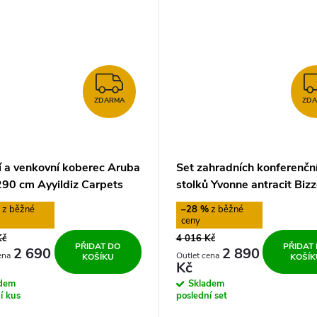
ZDARMA
ZDARMA
ZD
í a venkovní koberec Aruba
Set zahradních konferenčn
90 cm Ayyildiz Carpets
stolků Yvonne antracit Bizz
%
–28 %
Kč
4 016 Kč
PŘIDAT DO
PŘIDAT
2 690
2 890
KOŠÍKU
KOŠÍK
Kč
adem
Skladem
í kus
poslední set