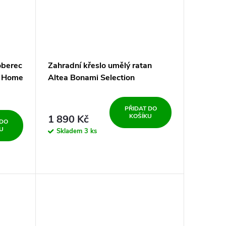
oberec
Zahradní křeslo umělý ratan
e Home
Altea Bonami Selection
PŘIDAT DO
KOŠÍKU
1 890 Kč
 DO
U
Skladem
3 ks