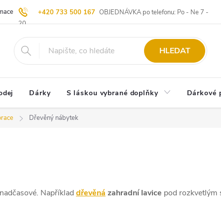
ace | Vrácení zboží
Blog
20 let u Starých
Komisní prodej | Vý
+420 733 500 167
OBJEDNÁVKA po telefonu: Po - Ne 7 -
20
HLEDAT
odej
Dárky
S láskou vybrané doplňky
Dárkové 
orace
Dřevěný nábytek
e nadčasové. Například
dřevěná
zahradní lavice
pod rozkvetlým 