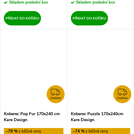
Skladem
poslední kus
Skladem
poslední kus
PŘIDAT DO KOŠÍKU
PŘIDAT DO KOŠÍKU
ZDARMA
Z
ZDARMA
ZDARMA
Koberec Pop Fur 170x240 cm
Koberec Puzzle 170x240cm
Kare Design
Kare Design
–78 %
–74 %