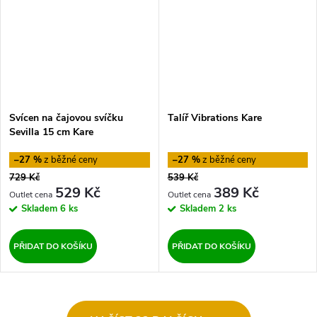
Svícen na čajovou svíčku
Talíř Vibrations Kare
Sevilla 15 cm Kare
–27 %
–27 %
729 Kč
539 Kč
529 Kč
389 Kč
Skladem
6 ks
Skladem
2 ks
PŘIDAT DO KOŠÍKU
PŘIDAT DO KOŠÍKU
O