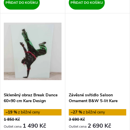
u
PŘIDAT DO KOŠÍKU
PŘIDAT DO KOŠÍKU
k
k
t
t
ů
ů
Skleněný obraz Break Dance
Závěsné svítidlo Saloon
60×90 cm Kare Design
Ornament B&W 5-lit Kare
Design
–19 %
–27 %
1 850 Kč
3 690 Kč
1 490 Kč
2 690 Kč