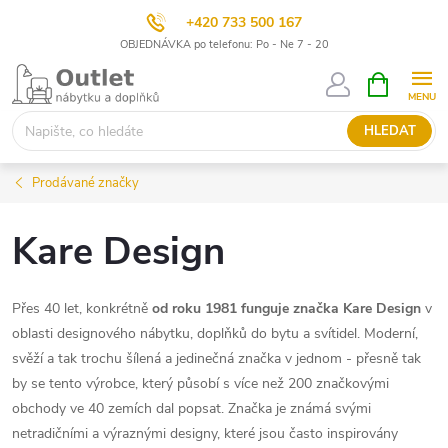
+420 733 500 167
OBJEDNÁVKA po telefonu: Po - Ne 7 - 20
Přejít
NÁKUPNÍ
KOŠÍK
na
obsah
HLEDAT
Prodávané značky
Kare Design
Přes 40 let, konkrétně
od roku 1981 funguje značka Kare Design
v
oblasti designového nábytku, doplňků do bytu a svítidel. Moderní,
svěží a tak trochu šílená a jedinečná značka v jednom - přesně tak
by se tento výrobce, který působí s více než 200 značkovými
obchody ve 40 zemích dal popsat. Značka je známá svými
netradičními a výraznými designy, které jsou často inspirovány