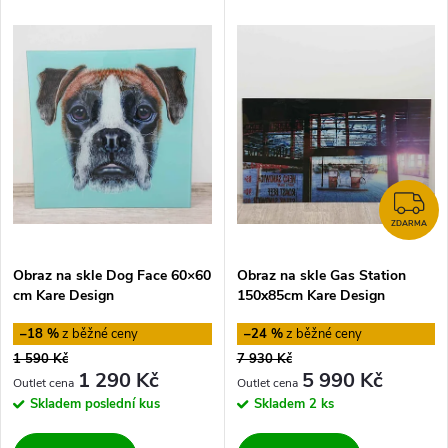
V
Nejdražší
z
ý
Nejprodávanější
e
p
Abecedně
n
i
í
s
Z
p
ZDARMA
p
Obraz na skle Dog Face 60×60
Obraz na skle Gas Station
r
cm Kare Design
150x85cm Kare Design
r
o
–18 %
–24 %
o
1 590 Kč
7 930 Kč
d
1 290 Kč
5 990 Kč
d
Skladem
poslední kus
Skladem
2 ks
u