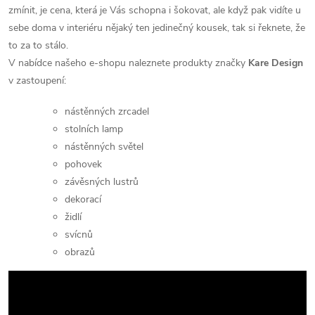
zmínit, je cena, která je Vás schopna i šokovat, ale když pak vidíte u
sebe doma v interiéru nějaký ten jedinečný kousek, tak si řeknete, že
to za to stálo.
V nabídce našeho e-shopu naleznete produkty značky
Kare Design
v zastoupení:
nástěnných zrcadel
stolních lamp
nástěnných světel
pohovek
závěsných lustrů
dekorací
židlí
svícnů
obrazů