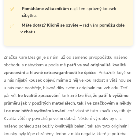
Pomáháme zákazníkům
najít ten správný kousek
nábytku.
Máte dotaz? Klidně se ozvěte –
rád vám
pomůžu dole
v chatu.
Značka Kare Design je s námi už od samého prvopočátku našeho
obchodu s nábytkem a podle mě
patří ve své originalitě, kvalitě
zpracování a hlavně extravagantnosti ke špičce
. Pokaždé, když se
u nás nějaký kousek objeví, máme z něj velkou radost a většinou se
u nás moc neohřeje, hlavně díky svému originalnimu vzhledu. Teď
pár vět
ke kvalitě zpracování
, ke které
lze říci, že patří k vyššímu
průměru jak v použitých materiálech, tak i ve značkovém a někdy
i ne moc běžně vyděném kování
, což vlastně tuto značku vystihuje.
Kvalita většiny povrchů je velmi dobrá. Některé výrobky by si z
našeho pohledu zasloužily kvalitnější balení, tak aby tyto originalni
kousky byly lépe chráněny. Jedno z mála negativ, které je potřeba