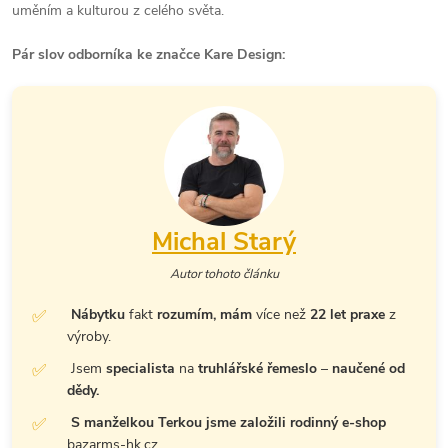
uměním a kulturou z celého světa.
Pár slov odborníka ke značce Kare Design:
Michal Starý
Autor tohoto článku
Nábytku
fakt
rozumím, mám
více než
22 let praxe
z
výroby.
Jsem
specialista
na
truhlářské řemeslo
–
naučené od
dědy.
S manželkou Terkou jsme založili rodinný e-shop
bazarms-hk.cz.