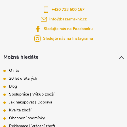
a
+420 733 500 167
info
@
bazarms-hk.cz
t
Sledujte nás na Facebooku
í
Sledujte nás na Instagramu
Možná hledáte
O nás
20 let u Starých
Blog
Spolupráce | Výkup zboží
Jak nakupovat | Doprava
Kvalita zboží
Obchodní podmínky
Reklamace | Vrácení zboží