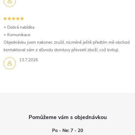
y
v
+ Dobrá nabídka
ý
+ Komunikace
p
Objednávku jsem nakonec zrušil, nicméně ještě předtím mě obchod
kontaktoval sám z důvodu domluvy převzetí zboží, což kvituji.
i
13.7.2026
s
u
Z
á
p