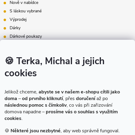
Nově v nabídce
S láskou vybrané
Výprodej
Dárky
Dárkové poukazy
Inspirace - styly bydlení
Značky produktů na našem e-shopu
🍪 Terka, Michal a jejich
cookies
Instagram
Jelikož chceme,
abyste se v našem e-shopu cítili jako
doma
–
od prvního kliknutí
, přes
doručení
až po
následnou pomoc s čímkoliv
, co vás při zařizování
domova napadne –
prosíme vás o souhlas s využitím
cookies
.
Sledovat na Instagramu
🍪
Některé jsou nezbytné
, aby web správně fungoval.