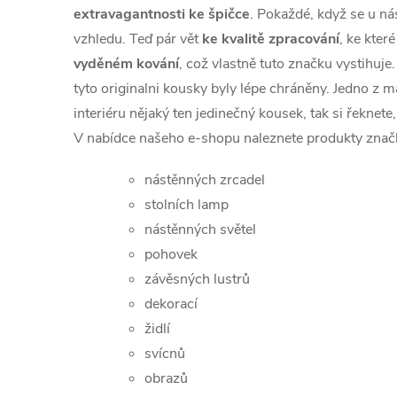
extravagantnosti ke špičce
. Pokaždé, když se u ná
vzhledu. Teď pár vět
ke kvalitě zpracování
, ke kter
vyděném kování
, což vlastně tuto značku vystihuje
tyto originalni kousky byly lépe chráněny. Jedno z má
interiéru nějaký ten jedinečný kousek, tak si řeknete, 
V nabídce našeho e-shopu naleznete produkty zna
nástěnných zrcadel
stolních lamp
nástěnných světel
pohovek
závěsných lustrů
dekorací
židlí
svícnů
obrazů