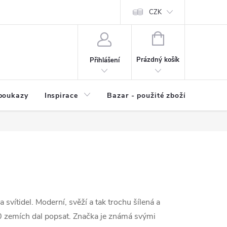
kup zboží
Prodávané značky
Kvalita zboží
CZK
Spolupráce | Výkup
NÁKUPNÍ
KOŠÍK
Prázdný košík
Přihlášení
poukazy
Inspirace
Bazar - použité zboží
svítidel. Moderní, svěží a tak trochu šílená a
0 zemích dal popsat. Značka je známá svými