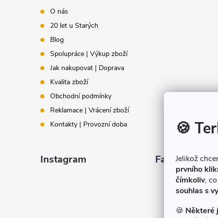
p
O nás
20 let u Starých
a
Blog
t
Spolupráce | Výkup zboží
Jak nakupovat | Doprava
í
Kvalita zboží
Obchodní podmínky
Reklamace | Vrácení zboží
🍪 Ter
Kontakty | Provozní doba
Instagram
Facebook
Jelikož chc
prvního klik
čímkoliv
, c
souhlas s v
🍪
Některé 