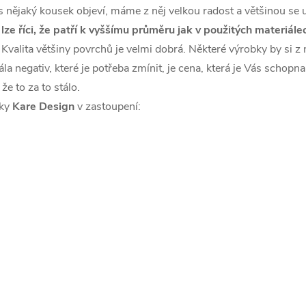
s nějaký kousek objeví, máme z něj velkou radost a většinou se
é
lze říci, že patří k vyššímu průměru jak v použitých materiál
. Kvalita většiny povrchů je velmi dobrá. Některé výrobky by si z 
la negativ, které je potřeba zmínit, je cena, která je Vás schopn
že to za to stálo.
čky
Kare Design
v zastoupení: