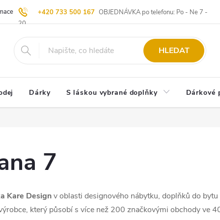
ace | Vrácení zboží
Blog
20 let u Starých
Komisní prodej | Vý
+420 733 500 167
OBJEDNÁVKA po telefonu: Po - Ne 7 -
20
HLEDAT
odej
Dárky
S láskou vybrané doplňky
Dárkové 
rana 7
ka Kare Design
v oblasti designového nábytku, doplňků do bytu a 
o výrobce, který působí s více než 200 značkovými obchody ve 4