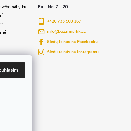
nového nábytku
ží
+420 733 500 167
ce
info
@
bazarms-hk.cz
ané
Sledujte nás na Facebooku
Sledujte nás na Instagramu
azy
yly bydlení
ouhlasím
ktů na našem