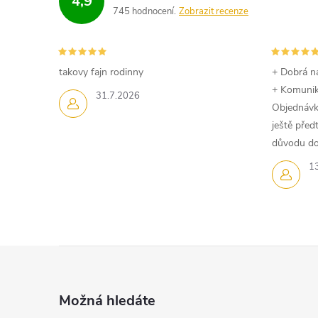
4,9
745 hodnocení
Zobrazit recenze
takovy fajn rodinny
+ Dobrá n
+ Komuni
31.7.2026
Objednávk
ještě pře
důvodu dom
1
Z
á
Možná hledáte