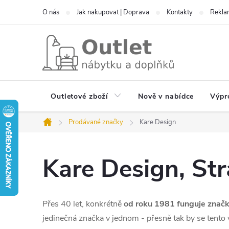
Přejít
O nás
Jak nakupovat | Doprava
Kontakty
Reklam
na
obsah
Outletové zboží
Nově v nabídce
Výpr
Prodávané značky
Kare Design
Domů
Kare Design
, St
Přes 40 let, konkrétně
od roku 1981 funguje znač
jedinečná značka v jednom - přesně tak by se tent