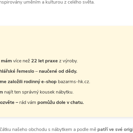
inspirovány uměním a kulturou z celého světa.
, mám
více než
22 let praxe
z výroby.
hlářské řemeslo
–
naučené od dědy.
e založili rodinný e-shop
bazarms-hk.cz.
ům
najít ten správný kousek nábytku.
 ozvěte –
rád vám
pomůžu dole v chatu.
očátku našeho obchodu s nábytkem a podle mě
patří ve své orig