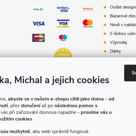
Outlet desig
Bazarové zbo
Nově v nabíd
S láskou vybr
Výprodej
Dárky
Dárkové pouk
Inspirace - st
S
ka, Michal a jejich cookies
Značky produ
e-shopu
eme,
abyste se v našem e-shopu cítili jako doma
–
od
nutí
, přes
doručení
až po
následnou pomoc s
o vás při zařizování domova napadne –
prosíme vás o
yužitím cookies
.
jsou nezbytné
, aby web správně fungoval.