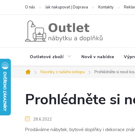
Přejít
O nás
Jak nakupovat | Doprava
Kontakty
Reklam
na
obsah
Outletové zboží
Nově v nabídce
Výpr
Novinky z našeho eshopu
Prohlédněte si nové kou
Domů
Prohlédněte si n
28.6.2022
Prodáváme nábytek, bytové doplňky i dekorace zná