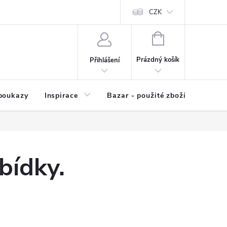
kup zboží
Prodávané značky
Kvalita zboží
CZK
Spolupráce | Výkup
NÁKUPNÍ
KOŠÍK
Prázdný košík
Přihlášení
poukazy
Inspirace
Bazar - použité zboží
bídky.