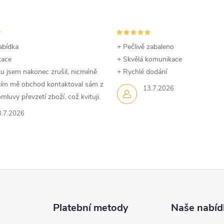
abídka
+ Pečlivě zabaleno
kace
+ Skvělá komunikace
u jsem nakonec zrušil, nicméně
+ Rychlé dodání
dtím mě obchod kontaktoval sám z
13.7.2026
luvy převzetí zboží, což kvituji.
3.7.2026
Platební metody
Naše nabíd