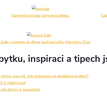
Barevná komoda Germania Ideeus
Sad
 židle s nohami ze dřeva kaučukovníku Marckeric Divo
tku, inspiraci a tipech j
eslo jsou hit. Jste připraveni na eklektické bydlení?
 či jídelní kout
í váš domov k nepoznání