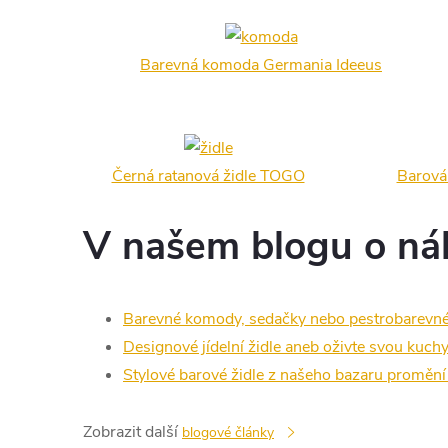
Barevná komoda Germania Ideeus
Černá ratanová židle TOGO
Barová
V našem blogu o náby
Barevné komody, sedačky nebo pestrobarevné kř
Designové jídelní židle aneb oživte svou kuchyň
Stylové barové židle z našeho bazaru proměn
Zobrazit další
blogové články