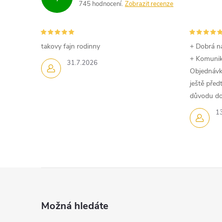
745 hodnocení
Zobrazit recenze
takovy fajn rodinny
+ Dobrá n
+ Komuni
31.7.2026
Objednávk
ještě pře
důvodu dom
1
Z
á
Možná hledáte