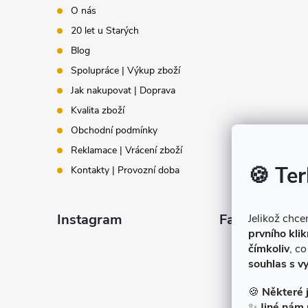
p
O nás
20 let u Starých
a
Blog
t
Spolupráce | Výkup zboží
Jak nakupovat | Doprava
í
Kvalita zboží
Obchodní podmínky
Reklamace | Vrácení zboží
🍪 Ter
Kontakty | Provozní doba
Instagram
Facebook
Jelikož chc
prvního klik
čímkoliv
, c
souhlas s v
🍪
Některé 
✨
Jiné nám 