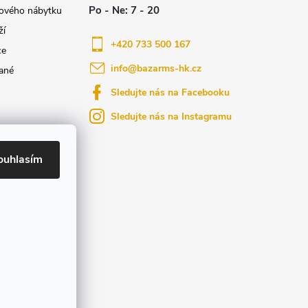
nového nábytku
ží
+420 733 500 167
ce
info
@
bazarms-hk.cz
ané
Sledujte nás na Facebooku
Sledujte nás na Instagramu
azy
yly bydlení
ouhlasím
ktů na našem