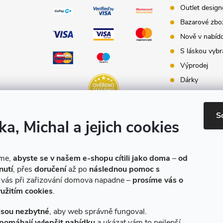
Outlet desig
Bazarové zbo
Nově v nabíd
S láskou vybr
Výprodej
Dárky
Dárkové pouk
Inspirace - st
S
ka, Michal a jejich cookies
Značky produ
e-shopu
eme,
abyste se v našem e-shopu cítili jako doma
–
od
nutí
, přes
doručení
až po
následnou pomoc s
o vás při zařizování domova napadne –
prosíme vás o
yužitím cookies
.
jsou nezbytné
, aby web správně fungoval.
pomáhají vylepšit nabídku
a ukázat vám to nejlepší.