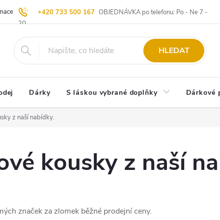
ace | Vrácení zboží
Blog
20 let u Starých
Komisní prodej | Vý
+420 733 500 167
OBJEDNÁVKA po telefonu: Po - Ne 7 -
20
HLEDAT
odej
Dárky
S láskou vybrané doplňky
Dárkové 
sky z naší nabídky.
ové kousky z naší na
mých značek za zlomek běžné prodejní ceny.