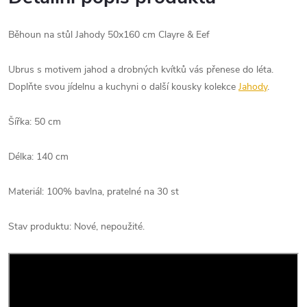
Běhoun na stůl Jahody 50x160 cm Clayre & Eef
Ubrus s motivem jahod a drobných kvítků vás přenese do léta.
Doplňte svou jídelnu a kuchyni o další kousky kolekce
Jahody
.
Šířka: 50 cm
Délka: 140 cm
Materiál: 100% bavlna, pratelné na 30 st
Stav produktu: Nové, nepoužité.