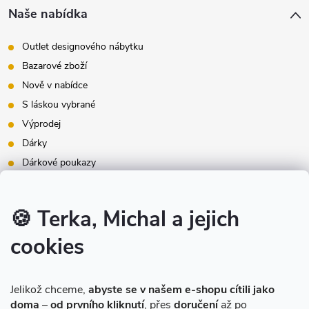
Naše nabídka
Outlet designového nábytku
Bazarové zboží
Nově v nabídce
S láskou vybrané
Výprodej
Dárky
Dárkové poukazy
Inspirace - styly bydlení
Značky produktů na našem e-shopu
🍪 Terka, Michal a jejich
cookies
Instagram
Jelikož chceme,
abyste se v našem e-shopu cítili jako
doma
–
od prvního kliknutí
, přes
doručení
až po