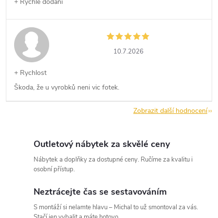
+ Rychlé dodání
10.7.2026
+ Rychlost
Škoda, že u vyrobků neni vic fotek.
Zobrazit další hodnocení
Outletový nábytek za skvělé ceny
Nábytek a doplňky za dostupné ceny. Ručíme za kvalitu i
osobní přístup.
Neztrácejte čas se sestavováním
S montáží si nelamte hlavu – Michal to už smontoval za vás.
Stačí jen vybalit a máte hotovo.