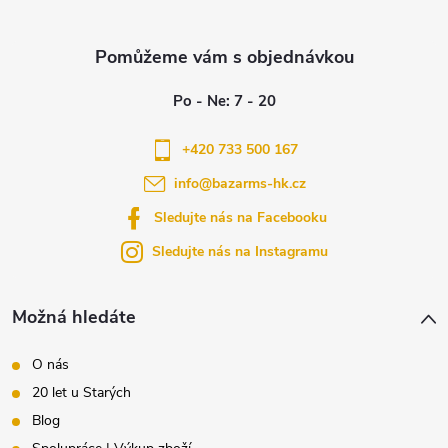
Z
á
p
a
+420 733 500 167
info
@
bazarms-hk.cz
t
Sledujte nás na Facebooku
í
Sledujte nás na Instagramu
Možná hledáte
O nás
20 let u Starých
Blog