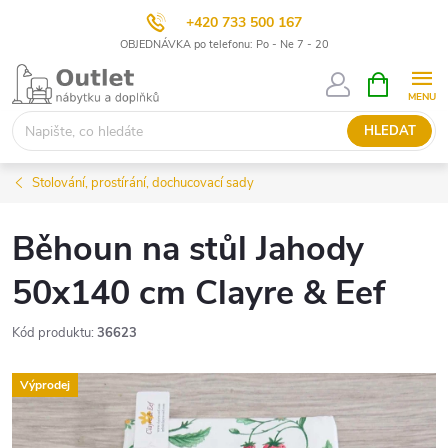
+420 733 500 167
OBJEDNÁVKA po telefonu: Po - Ne 7 - 20
Přejít
NÁKUPNÍ
KOŠÍK
na
obsah
HLEDAT
Stolování, prostírání, dochucovací sady
Běhoun na stůl Jahody
50x140 cm Clayre & Eef
Kód produktu:
36623
Výprodej