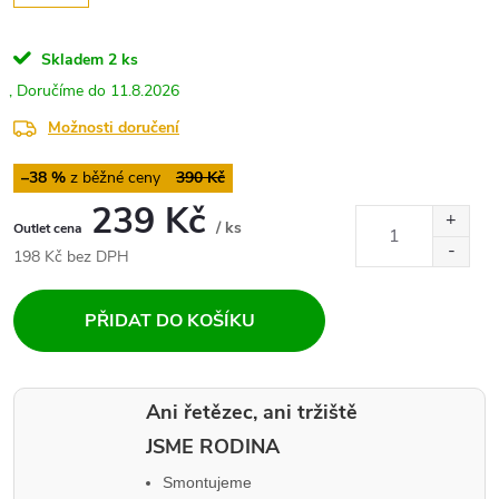
Skladem
2 ks
11.8.2026
Možnosti doručení
–38 %
390 Kč
239 Kč
/ ks
Měrná
198 Kč bez DPH
cena:
PŘIDAT DO KOŠÍKU
Ani řetězec, ani tržiště
JSME RODINA
Smontujeme