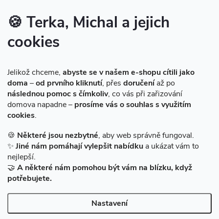
Značky produktů na našem e-shopu
🍪 Terka, Michal a jejich
cookies
Instagram
Jelikož chceme,
abyste se v našem e-shopu cítili jako
doma
–
od prvního kliknutí
, přes
doručení
až po
následnou pomoc s čímkoliv
, co vás při zařizování
domova napadne –
prosíme vás o souhlas s využitím
cookies
.
Sledovat na Instagramu
🍪
Některé jsou nezbytné
, aby web správně fungoval.
✨
Jiné nám pomáhají vylepšit nabídku
a ukázat vám to
Facebook
nejlepší.
🤝
A některé nám pomohou být vám na blízku, když
potřebujete.
Nastavení
Copyright 2026
BAZARMS-HK
. Všechna práva vyhrazena.