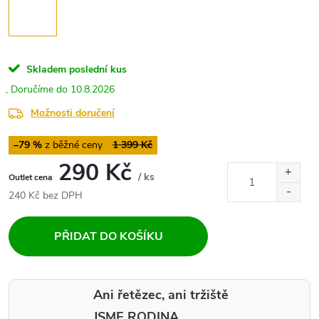
Skladem
poslední kus
10.8.2026
Možnosti doručení
–79 %
1 399 Kč
290 Kč
/ ks
Měrná
240 Kč bez DPH
cena:
PŘIDAT DO KOŠÍKU
Ani řetězec, ani tržiště
JSME RODINA