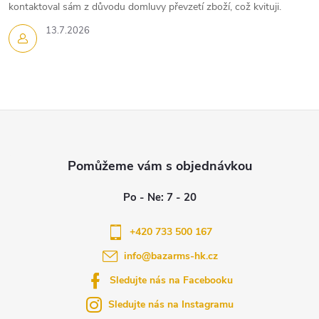
kontaktoval sám z důvodu domluvy převzetí zboží, což kvituji.
13.7.2026
Z
á
p
a
+420 733 500 167
info
@
bazarms-hk.cz
t
Sledujte nás na Facebooku
í
Sledujte nás na Instagramu