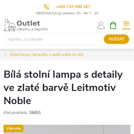
+420 733 500 167
OBJEDNÁVKA po telefonu: Po - Ne 7 - 20
Přejít
NÁKUPNÍ
KOŠÍK
na
obsah
HLEDAT
Stolní lampy, lampičky a další světla na stůl
Bílá stolní lampa s detaily
ve zlaté barvě Leitmotiv
Noble
Kód produktu:
26851
Výprodej