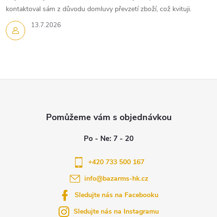
kontaktoval sám z důvodu domluvy převzetí zboží, což kvituji.
13.7.2026
Z
á
p
a
+420 733 500 167
info
@
bazarms-hk.cz
t
Sledujte nás na Facebooku
í
Sledujte nás na Instagramu