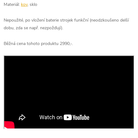
Materiál:
kov
, sklo
Nepoužité, po vložení baterie strojek funkční (neodzkoušeno delší
dobu, zda se např. nezpožďují).
Běžná cena tohoto produktu 2990,-.