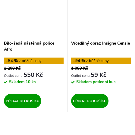
Bílo-šedá nástěnná police
Vícedílný obraz Insigne Censie
Afro
–54 %
–94 %
1 209 Kč
1 099 Kč
550 Kč
59 Kč
Skladem
10 ks
Skladem
poslední kus
PŘIDAT DO KOŠÍKU
PŘIDAT DO KOŠÍKU