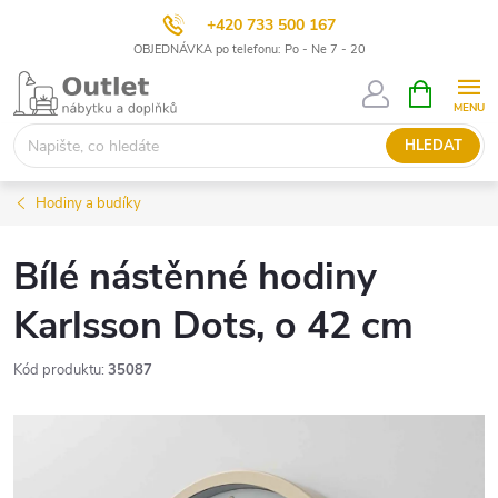
+420 733 500 167
OBJEDNÁVKA po telefonu: Po - Ne 7 - 20
Přejít
NÁKUPNÍ
KOŠÍK
na
obsah
HLEDAT
Hodiny a budíky
Bílé nástěnné hodiny
Karlsson Dots, o 42 cm
Kód produktu:
35087