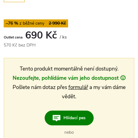
–76 %
2 990 Kč
690 Kč
/ ks
Měrná
570 Kč bez DPH
cena:
Tento produkt momentálně není dostupný.
Nezoufejte, pohlídáme vám jeho dostupnost 🙂
Pošlete nám dotaz přes
formulář
a my vám dáme
vědět.
Hlídací pes
nebo