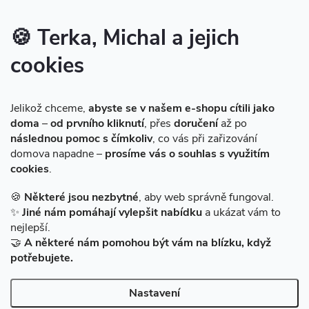
Inspirace - styly bydlení
Značky produktů na našem e-shopu
🍪 Terka, Michal a jejich
cookies
Instagram
Jelikož chceme,
abyste se v našem e-shopu cítili jako
doma
–
od prvního kliknutí
, přes
doručení
až po
následnou pomoc s čímkoliv
, co vás při zařizování
domova napadne –
prosíme vás o souhlas s využitím
cookies
.
Sledovat na Instagramu
🍪
Některé jsou nezbytné
, aby web správně fungoval.
✨
Jiné nám pomáhají vylepšit nabídku
a ukázat vám to
Facebook
nejlepší.
🤝
A některé nám pomohou být vám na blízku, když
potřebujete.
Nastavení
Copyright 2026
BAZARMS-HK
. Všechna práva vyhrazena.