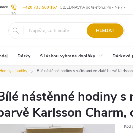
ace | Vrácení zboží
Blog
20 let u Starých
Komisní prodej | Vý
+420 733 500 167
OBJEDNÁVKA po telefonu: Po - Ne 7 -
20
HLEDAT
odej
Dárky
S láskou vybrané doplňky
Dárkové 
Hodiny a budíky
Bílé nástěnné hodiny s ručičkami ve zlaté barvě Karlsso
Bílé nástěnné hodiny s 
barvě Karlsson Charm, 
Kód 