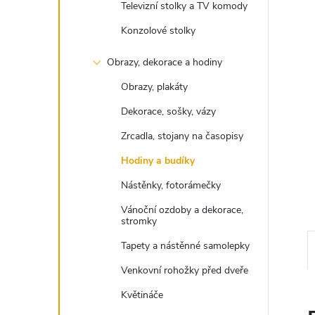
Televizní stolky a TV komody
e
Konzolové stolky
l
Obrazy, dekorace a hodiny
Obrazy, plakáty
Dekorace, sošky, vázy
Zrcadla, stojany na časopisy
Hodiny a budíky
Nástěnky, fotorámečky
Vánoční ozdoby a dekorace,
stromky
Tapety a nástěnné samolepky
Venkovní rohožky před dveře
Květináče