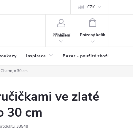
kup zboží
Prodávané značky
Kvalita zboží
CZK
Spolupráce | Výkup
NÁKUPNÍ
KOŠÍK
Prázdný košík
Přihlášení
poukazy
Inspirace
Bazar - použité zboží
n Charm, o 30 cm
ručičkami ve zlaté
o 30 cm
produktu:
33548