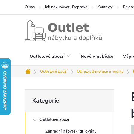
Přejít
O nás
Jak nakupovat | Doprava
Kontakty
Reklam
na
obsah
Outletové zboží
Nově v nabídce
Výpr
Outletové zboží
Obrazy, dekorace a hodiny
Domů
P
Přeskočit
Kategorie
kategorie
o
Outletové zboží
s
Zahradní nábytek, grilování,