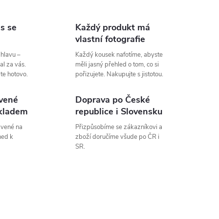
s se
Každý produkt má
vlastní fotografie
 hlavu –
Každý kousek nafotíme, abyste
al za vás.
měli jasný přehled o tom, co si
áte hotovo.
pořizujete. Nakupujte s jistotou.
vené
Doprava po České
kladem
republice i Slovensku
avené na
Přizpůsobíme se zákazníkovi a
ned k
zboží doručíme všude po ČR i
SR.