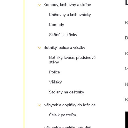
Komody, knihovny a skříně
Knihovny a knihovničky
B
Komody
Skříně a skříňky
D
Botníky, police a věšáky
R
Botníky, lavice, předsíňové
stěny
M
Police
Věšáky
N
Stojany na deštníky
B
Nábytek a doplňky do ložnice
Čela k postelím
Nábytek a doplňky pro děti