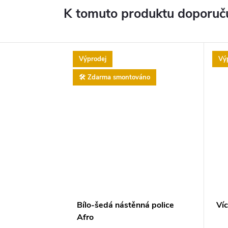
K tomuto produktu doporuču
Výprodej
Vý
🛠️ Zdarma smontováno
Bílo-šedá nástěnná police
Víc
Afro