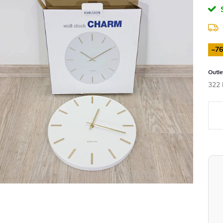
–7
322 