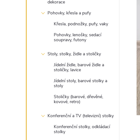
dekorace
t
Pohovky, křesla a pufy
r
Křesla, podnožky, pufy, vaky
a
Pohovky, lenošky, sedací
soupravy, futony
n
Stoly, stolky, židle a stoličky
n
Jídelní židle, barové židle a
stoličky, lavice
í
Jídelní stoly, barové stolky a
stoly
p
Stoličky (barové, dřevěné,
kovové, retro)
a
Konferenční a TV (televizní) stolky
Konferenční stolky, odkládací
n
stolky