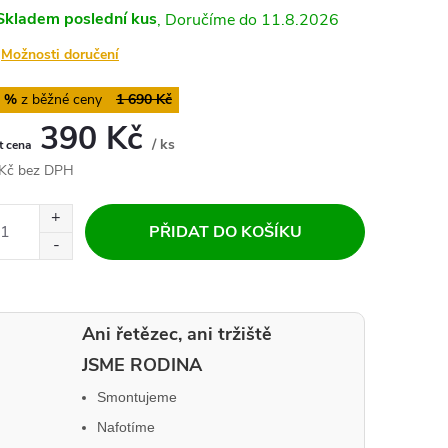
Skladem
poslední kus
11.8.2026
Možnosti doručení
6 %
1 690 Kč
390 Kč
/ ks
Měrná
Kč bez DPH
cena:
PŘIDAT DO KOŠÍKU
Ani řetězec, ani tržiště
JSME RODINA
Smontujeme
Nafotíme