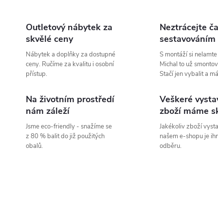
Outletový nábytek za
Neztrácejte ča
skvělé ceny
sestavováním
Nábytek a doplňky za dostupné
S montáží si nelamte
ceny. Ručíme za kvalitu i osobní
Michal to už smontov
přístup.
Stačí jen vybalit a m
Na životním prostředí
Veškeré vysta
nám záleží
zboží máme s
Jsme eco-friendly - snažíme se
Jakékoliv zboží vyst
z 80 % balit do již použitých
našem e-shopu je ih
obalů.
odběru.