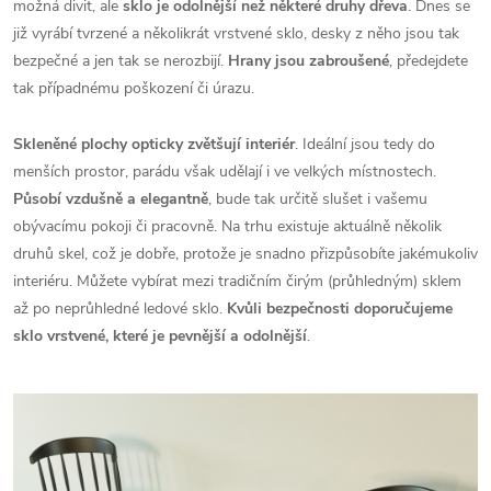
možná divit, ale
sklo je odolnější než některé druhy dřeva
. Dnes se
již vyrábí tvrzené a několikrát vrstvené sklo, desky z něho jsou tak
bezpečné a jen tak se nerozbijí.
Hrany jsou zabroušené
, předejdete
tak případnému poškození či úrazu.
Skleněné plochy opticky zvětšují interiér
. Ideální jsou tedy do
menších prostor, parádu však udělají i ve velkých místnostech.
Působí vzdušně a elegantně
, bude tak určitě slušet i vašemu
obývacímu pokoji či pracovně. Na trhu existuje aktuálně několik
druhů skel, což je dobře, protože je snadno přizpůsobíte jakémukoliv
interiéru. Můžete vybírat mezi tradičním čirým (průhledným) sklem
až po neprůhledné ledové sklo.
Kvůli bezpečnosti doporučujeme
sklo vrstvené, které je pevnější a odolnější
.