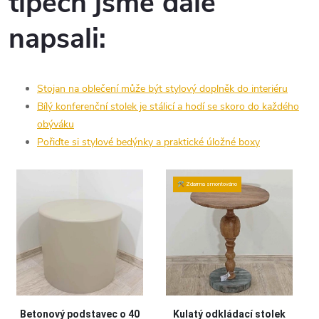
tipech jsme dále
napsali:
Stojan na oblečení může být stylový doplněk do interiéru
Bílý konferenční stolek je stálicí a hodí se skoro do každého
obýváku
Pořiďte si stylové bedýnky a praktické úložné boxy