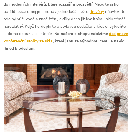
do moderních interiérů, které rozzáří a prosvětlí
. Nebojte si ho
pořídit, péče o něj je mnohdy jednodušší než o
dřevěný
nábytek. Je
odolný vůči vodě a znečištění, a díky dnes již kvalitnímu sklu téměř
nerozbitný. Když ho doplníte o stylovou sedačku a křeslo, vytvoříte
si doma okouzlující interiér.
Na našem e-shopu nabízíme
designové
konferenční stolky ze skla
, které jsou za výhodnou cenu, a navíc
ihned k odeslání
.