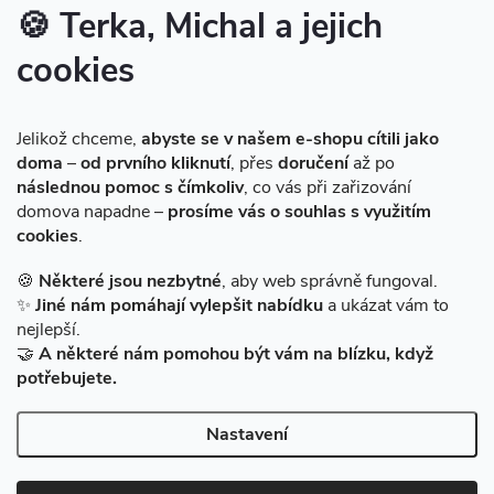
🍪 Terka, Michal a jejich
cookies
Instagram
Jelikož chceme,
abyste se v našem e-shopu cítili jako
doma
–
od prvního kliknutí
, přes
doručení
až po
následnou pomoc s čímkoliv
, co vás při zařizování
domova napadne –
prosíme vás o souhlas s využitím
cookies
.
Sledovat na Instagramu
🍪
Některé jsou nezbytné
, aby web správně fungoval.
✨
Jiné nám pomáhají vylepšit nabídku
a ukázat vám to
Facebook
nejlepší.
🤝
A některé nám pomohou být vám na blízku, když
potřebujete.
Nastavení
Copyright 2026
BAZARMS-HK
. Všechna práva vyhrazena.