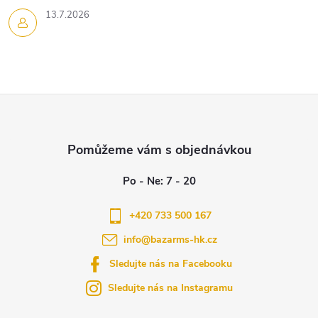
13.7.2026
Z
á
p
a
+420 733 500 167
info
@
bazarms-hk.cz
t
Sledujte nás na Facebooku
í
Sledujte nás na Instagramu