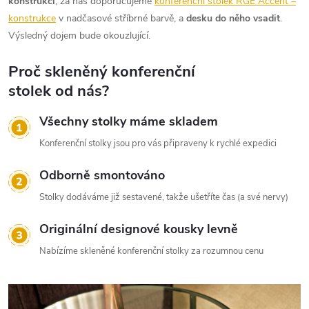
konstrukci
, za nás doporučujeme
konferenční stolek RGE Accent –
konstrukce
v nadčasové stříbrné barvě, a
desku do něho vsadit
.
Výsledný dojem bude okouzlující.
Proč skleněný konferenční
stolek od nás?
Všechny stolky máme skladem
Konferenční stolky jsou pro vás připraveny k rychlé expedici
Odborně smontováno
Stolky dodáváme již sestavené, takže ušetříte čas (a své nervy)
Originální designové kousky levně
Nabízíme skleněné konferenční stolky za rozumnou cenu