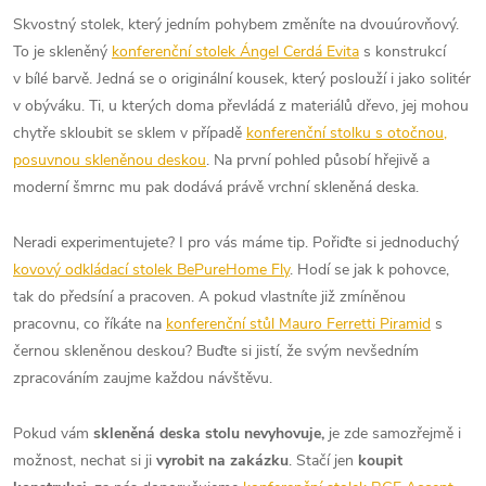
Skvostný stolek, který jedním pohybem změníte na dvouúrovňový.
To je skleněný
konferenční stolek Ángel Cerdá Evita
s konstrukcí
v bílé barvě. Jedná se o originální kousek, který poslouží i jako solitér
v obýváku. Ti, u kterých doma převládá z materiálů dřevo, jej mohou
chytře skloubit se sklem v případě
konferenční stolku s otočnou,
posuvnou skleněnou deskou
. Na první pohled působí hřejivě a
moderní šmrnc mu pak dodává právě vrchní skleněná deska.
Neradi experimentujete? I pro vás máme tip. Pořiďte si jednoduchý
kovový odkládací stolek BePureHome Fly
. Hodí se jak k pohovce,
tak do předsíní a pracoven. A pokud vlastníte již zmíněnou
pracovnu, co říkáte na
konferenční stůl Mauro Ferretti Piramid
s
černou skleněnou deskou? Buďte si jistí, že svým nevšedním
zpracováním zaujme každou návštěvu.
Pokud vám
skleněná deska stolu nevyhovuje,
je zde samozřejmě i
možnost, nechat si ji
vyrobit na zakázku
. Stačí jen
koupit