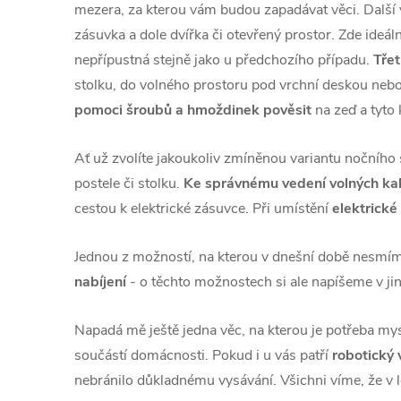
mezera, za kterou vám budou zapadávat věci. Další 
zásuvka a dole dvířka či otevřený prostor. Zde ideál
nepřípustná stejně jako u předchozího případu.
Třet
stolku, do volného prostoru pod vrchní deskou nebo
pomoci šroubů a hmoždinek pověsit
na zeď a tyto
Ať už zvolíte jakoukoliv zmíněnou variantu nočního 
postele či stolku.
Ke správnému vedení volných ka
cestou k elektrické zásuvce. Při umístění
elektrické
Jednou z možností, na kterou v dnešní době nesmím
nabíjení
- o těchto možnostech si ale napíšeme v jin
Napadá mě ještě jedna věc, na kterou je potřeba mysl
součástí domácnosti. Pokud i u vás patří
robotický 
nebránilo důkladnému vysávání. Všichni víme, že v lo