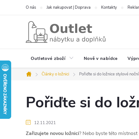
Přejít
O nás
Jak nakupovat | Doprava
Kontakty
Reklam
na
obsah
Outletové zboží
Nově v nabídce
Výpr
Články o ložnici
Pořiďte si do ložnice stylové noční
Domů
Pořiďte si do lož
12.11.2021
Zařizujete novou ložnici
? Nebo byste této místnost