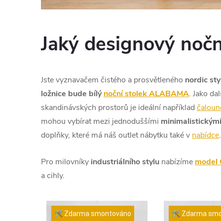
Jaký designový nočn
Jste vyznavačem čistého a prosvětleného
nordic sty
ložnice bude bílý
noční stolek ALABAMA
. Jako da
skandinávských prostorů je ideální například
čaloun
mohou vybírat mezi jednoduššími
minimalistickými
doplňky, které má náš outlet nábytku také v
nabídce
.
Pro milovníky
industriálního stylu
nabízíme
model
a cihly.