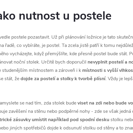
ako nutnost u postele
dle postele pozastavit. Už při plánování ložnice je tato skutečnos
na řadě, co vybíráte, je postel. Ta zcela jistě patří k tomu nejd
něho vycházejte, když přemýšlíte, kde přesně postel bude stát. P
lánovat noční stolek. Určitě bych doporučil
nevyplnit postelí a n
ke studenějším místnostem a zároveň i k
místnosti s vyšší vlhkos
e stát, že
dojde za postelí a stolky k tvorbě plísní
. Vždy je lep
, zamyslete se nad tím, zda stolek bude
viset na zdi nebo bude vol
uje zavěšení na stěnu nebo podpěrné nohy - zde se však jedná
trické zásuvky umístit například pod spodní desku
stolku neb
nu nebo jiných spotřebičů dojde k odsunutí stolku od stěny a to 