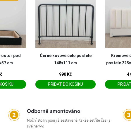
Odborně smontováno
Noční stolky jsou již sestavené, takže šetříte čas (a
své nervy)