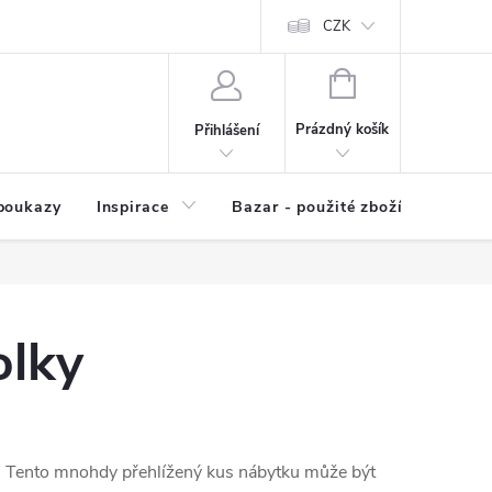
kup zboží
Prodávané značky
Kvalita zboží
CZK
Spolupráce | Výkup
NÁKUPNÍ
KOŠÍK
Prázdný košík
Přihlášení
poukazy
Inspirace
Bazar - použité zboží
olky
. Tento mnohdy přehlížený kus nábytku může být