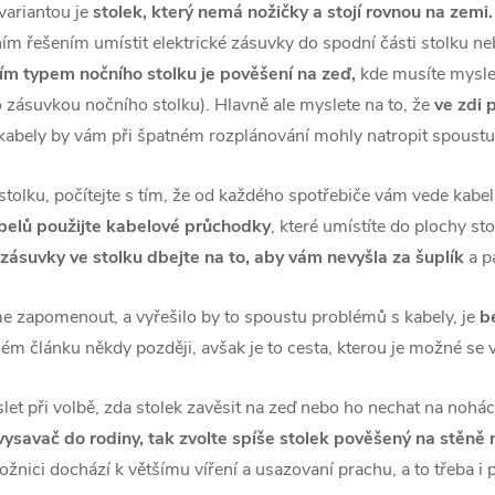
variantou je
stolek, který nemá nožičky a stojí rovnou na zemi
ním řešením umístit elektrické zásuvky do spodní části stolku neb
ím typem nočního stolku je pověšení na zeď,
kde musíte myslet
 zásuvkou nočního stolku). Hlavně ale myslete na to, že
ve zdi 
 kabely by vám při špatném rozplánování mohly natropit spoustu 
stolku, počítejte s tím, že od každého spotřebiče vám vede kabe
belů použijte kabelové průchodky
, které umístíte do plochy s
 zásuvky ve stolku dbejte na to, aby vám nevyšla za šuplík
a pa
e zapomenout, a vyřešilo by to spoustu problémů s kabely, je
b
ém článku někdy později, avšak je to cesta, kterou je možné se 
et při volbě, zda stolek zavěsit na zeď nebo ho nechat na nohách,
vysavač do rodiny, tak zvolte spíše stolek pověšený na stěně
žnici dochází k většímu víření a usazovaní prachu, a to třeba i 