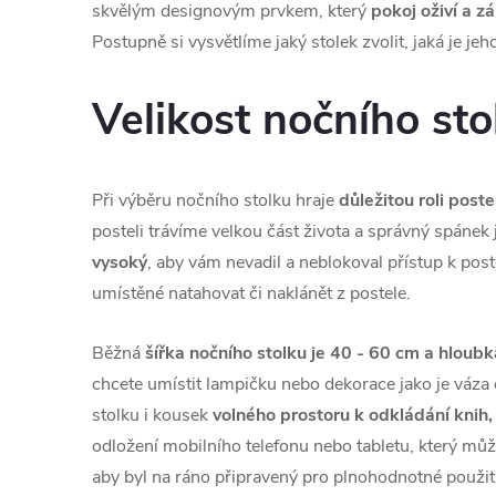
skvělým designovým prvkem, který
pokoj oživí a z
Postupně si vysvětlíme jaký stolek zvolit, jaká je jeh
Velikost nočního sto
Při výběru nočního stolku hraje
důležitou roli poste
posteli trávíme velkou část života a správný spánek 
vysoký
, aby vám nevadil a neblokoval přístup k pos
umístěné natahovat či naklánět z postele.
Běžná
šířka nočního stolku je 40 - 60 cm a hloub
chcete umístit lampičku nebo dekorace jako je váza 
stolku i kousek
volného prostoru k odkládání knih,
odložení mobilního telefonu nebo tabletu, který můž
aby byl na ráno připravený pro plnohodnotné použití