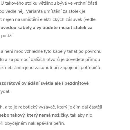
.
U takového stolku většinou bývá ve vrchní části
o vedle něj. Varianta umístění za stolek je
 nejen na umístění elektrických zásuvek (vedle
povedou kabely a vy budete muset stolek za
potíží.
l a není moc vzhledné tyto kabely tahat po povrchu
tolu a za pomocí dalších otvorů je dovedete přímou
k nebránila jeho zasunutí při zapojení spotřebičů.
ezdrátové ovládání světla ale i bezdrátové
vydat.
 a to je robotický vysavač, který je čím dál častěji
 nebo takový, který nemá nožičky
, tak aby nic
při obyčejném naklepávání peřin.