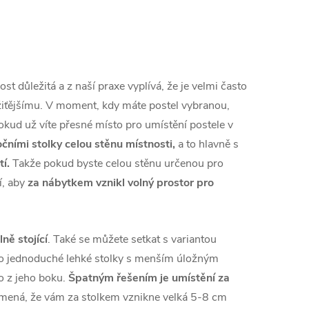
t důležitá a z naší praxe vyplívá, že je velmi často
ůležiťějšímu. V moment, kdy máte postel vybranou,
okud už víte přesné místo pro umístění postele v
očními stolky celou stěnu místnosti,
a to hlavně s
tí.
Takže pokud byste celou stěnu určenou pro
ší, aby
za nábytkem vznikl volný prostor pro
ně stojící
. Také se můžete setkat s variantou
 o jednoduché lehké stolky s menším úložným
o z jeho boku.
Špatným řešením je umístění za
znamená, že vám za stolkem vznikne velká 5-8 cm