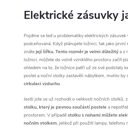
Elektrické zásuvky j
Pojďme se teď u problematiky elektrických zásuvek ve
podceňovaná. Když plánujete ložnici, tak jako první 
znáte
její šířku. Tento rozměr je velmi důležitý
a z 
ložnici, můžete do volně vzniklého prostoru začít p
ohledem na to, že ložnice patří už ze své podstaty 
postel a noční stolky zastavěli nábytkem, mohlo by s
cirkulaci vzduchu
.
Jestli jste se už rozhodli o velikosti nočních stolků
stolku, který je pevnou součástí postele
a nepotřeb
prostorem. V případě
stolku s nohami můžete elek
nočním stolkem
, jelikož při použití lampy, telefo