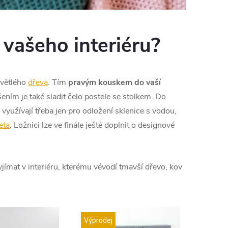
 vašeho interiéru?
světlého
dřeva
. Tím
pravým kouskem do vaší
ením je také sladit čelo postele se stolkem. Do
k využívají třeba jen pro
odložení sklenice s vodou,
eta
. Ložnici lze ve finále ještě doplnit o designové
jímat v interiéru, kterému vévodí tmavší dřevo, kov