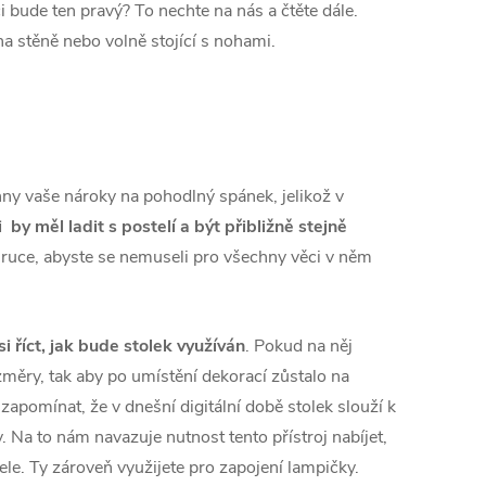
ci bude ten pravý? To nechte na nás a čtěte dále.
 na stěně nebo volně stojící s nohami.
hny vaše nároky na pohodlný spánek, jelikož v
i by měl ladit s postelí a být přibližně stejně
o ruce, abyste se nemuseli pro všechny věci v něm
si říct, jak bude stolek využíván
. Pokud na něj
změry, tak aby po umístění dekorací zůstalo na
apomínat, že v dnešní digitální době stolek slouží k
 Na to nám navazuje nutnost tento přístroj nabíjet,
le. Ty zároveň využijete pro zapojení lampičky.