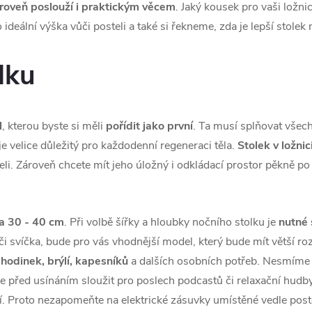
ároveň poslouží i praktickým věcem
. Jaký kousek pro vaši ložni
o ideální výška vůči posteli a také si řekneme, zda je lepší stolek
lku
l
, kterou byste si měli
pořídit jako první
. Ta musí splňovat všec
je velice důležitý pro každodenní regeneraci těla.
Stolek v ložnic
teli. Zároveň chcete mít jeho úložný i odkládací prostor pěkně p
ka 30 - 40 cm
. Při volbě šířky a hloubky nočního stolku je
nutné 
či svíčka, bude pro vás vhodnější model, který bude mít větší ro
 hodinek, brýlí, kapesníků
a dalších osobních potřeb. Nesmíme z
e před usínáním sloužit pro poslech podcastů či relaxační hudby.
. Proto nezapomeňte na elektrické zásuvky umístěné vedle poste