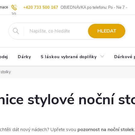
ace | Vrácení zboží
Blog
20 let u Starých
Komisní prodej | Vý
+420 733 500 167
OBJEDNÁVKA po telefonu: Po - Ne 7 -
20
HLEDAT
odej
Dárky
S láskou vybrané doplňky
Dárkové 
 stolky
nice stylové noční st
 chtěli dát nový nádech? Upřete svou
pozornost na noční stolek