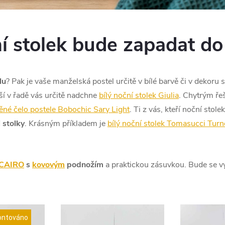
í stolek bude zapadat do
lu
? Pak je vaše manželská postel určitě v bílé barvě či v dekoru 
lší v řadě vás určitě nadchne
bílý noční stolek Giulia
.
Chytrým řeš
ěné čelo postele Bobochic Sary Light
. Ti z vás, kteří noční stole
 stolky
. Krásným příkladem je
bílý noční stolek Tomasucci Turn
 CAIRO
s
kovovým
podnožím
a praktickou zásuvkou. Bude se vy