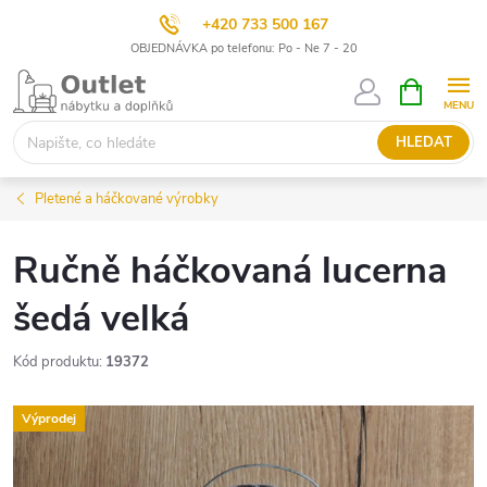
+420 733 500 167
OBJEDNÁVKA po telefonu: Po - Ne 7 - 20
Přejít
NÁKUPNÍ
KOŠÍK
na
obsah
HLEDAT
Pletené a háčkované výrobky
Ručně háčkovaná lucerna
šedá velká
Kód produktu:
19372
Výprodej