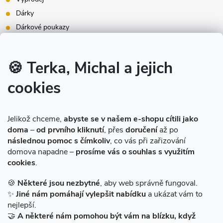
Dárky
Dárkové poukazy
Inspirace - styly bydlení
Značky produktů na našem e-shopu
🍪 Terka, Michal a jejich
cookies
Instagram
Jelikož chceme,
abyste se v našem e-shopu cítili jako
doma
–
od prvního kliknutí
, přes
doručení
až po
následnou pomoc s čímkoliv
, co vás při zařizování
domova napadne –
prosíme vás o souhlas s využitím
cookies
.
Sledovat na Instagramu
🍪
Některé jsou nezbytné
, aby web správně fungoval.
✨
Jiné nám pomáhají vylepšit nabídku
a ukázat vám to
Facebook
nejlepší.
🤝
A některé nám pomohou být vám na blízku, když