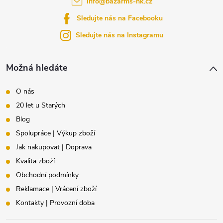
info
@
bazarms-hk.cz
t
Sledujte nás na Facebooku
í
Sledujte nás na Instagramu
Možná hledáte
O nás
20 let u Starých
Blog
Spolupráce | Výkup zboží
Jak nakupovat | Doprava
Kvalita zboží
Obchodní podmínky
Reklamace | Vrácení zboží
Kontakty | Provozní doba