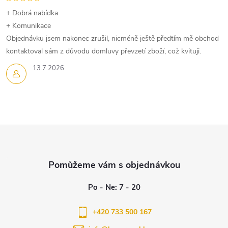
+ Dobrá nabídka
+ Komunikace
Objednávku jsem nakonec zrušil, nicméně ještě předtím mě obchod
kontaktoval sám z důvodu domluvy převzetí zboží, což kvituji.
13.7.2026
Z
á
p
a
+420 733 500 167