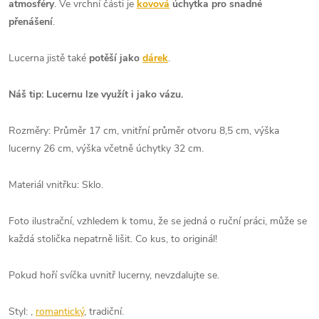
atmosféry
. Ve vrchní části je
kovová
úchytka pro snadné
přenášení
.
Lucerna jistě také
potěší jako
dárek
.
Náš tip: Lucernu lze využít i jako vázu.
Rozměry: Průměr 17 cm, vnitřní průměr otvoru 8,5 cm, výška
lucerny 26 cm, výška včetně úchytky 32 cm.
Materiál vnitřku: Sklo.
Foto ilustrační, vzhledem k tomu, že se jedná o ruční práci, může se
každá stolička nepatrně lišit. Co kus, to originál!
Pokud hoří svíčka uvnitř lucerny, nevzdalujte se.
Styl: ,
romantický
, tradiční.