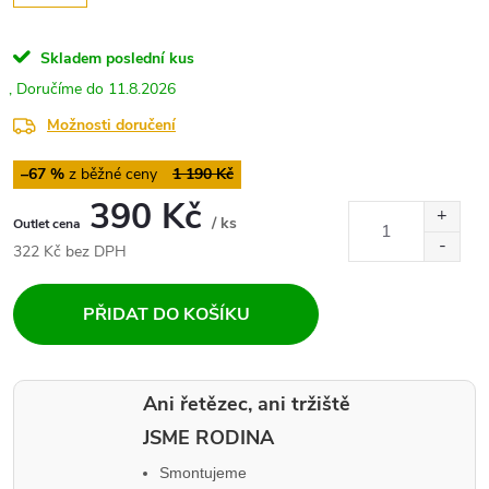
Skladem
poslední kus
11.8.2026
Možnosti doručení
–67 %
1 190 Kč
390 Kč
/ ks
Měrná
322 Kč bez DPH
cena:
PŘIDAT DO KOŠÍKU
Ani řetězec, ani tržiště
JSME RODINA
Smontujeme