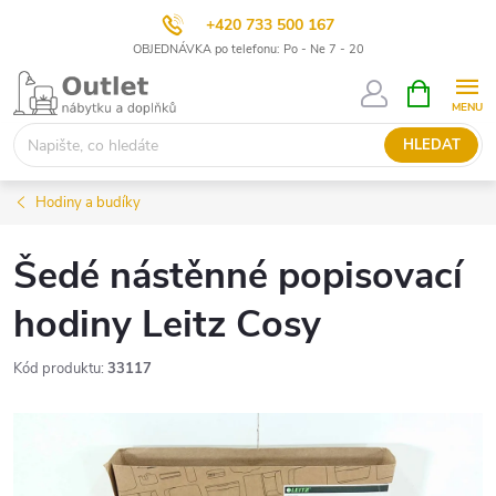
+420 733 500 167
OBJEDNÁVKA po telefonu: Po - Ne 7 - 20
Přejít
NÁKUPNÍ
KOŠÍK
na
obsah
HLEDAT
Hodiny a budíky
Šedé nástěnné popisovací
hodiny Leitz Cosy
Kód produktu:
33117