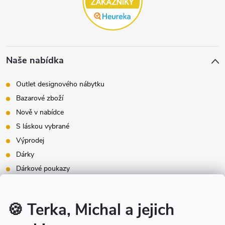
Naše nabídka
Outlet designového nábytku
Bazarové zboží
Nově v nabídce
S láskou vybrané
Výprodej
Dárky
Dárkové poukazy
Inspirace - styly bydlení
Značky produktů na našem e-shopu
🍪 Terka, Michal a jejich