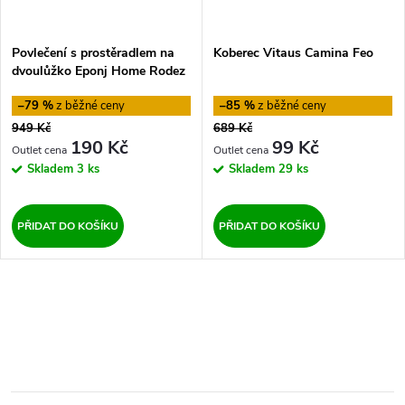
Povlečení s prostěradlem na
Koberec Vitaus Camina Feo
dvoulůžko Eponj Home Rodez
Powder, 200 x 220 cm
–79 %
–85 %
949 Kč
689 Kč
190 Kč
99 Kč
Skladem
3 ks
Skladem
29 ks
PŘIDAT DO KOŠÍKU
PŘIDAT DO KOŠÍKU