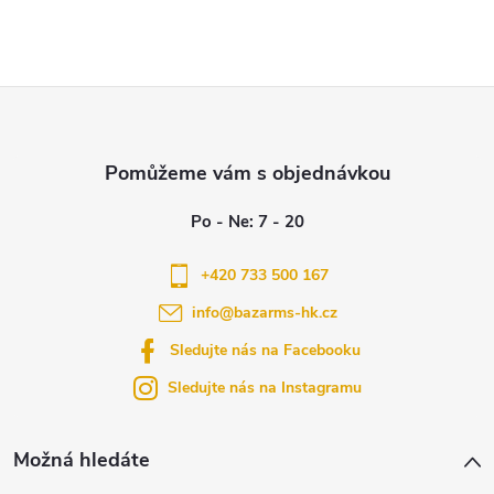
Z
á
p
a
+420 733 500 167
info
@
bazarms-hk.cz
t
Sledujte nás na Facebooku
í
Sledujte nás na Instagramu
Možná hledáte