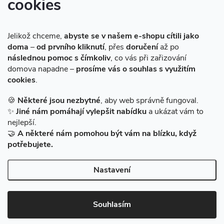
cookies
Instagram
Jelikož chceme,
abyste se v našem e-shopu cítili jako
doma
–
od prvního kliknutí
, přes
doručení
až po
následnou pomoc s čímkoliv
, co vás při zařizování
domova napadne –
prosíme vás o souhlas s využitím
cookies
.
Sledovat na Instagramu
🍪
Některé jsou nezbytné
, aby web správně fungoval.
✨
Jiné nám pomáhají vylepšit nabídku
a ukázat vám to
Facebook
nejlepší.
🤝
A některé nám pomohou být vám na blízku, když
potřebujete.
Nastavení
Copyright 2026
BAZARMS-HK
. Všechna práva vyhrazena.
Vytvořil Shoptet
|
Zprovozněný e-shop na Shoptetu máme od DF
Souhlasím
SOLUTIONS