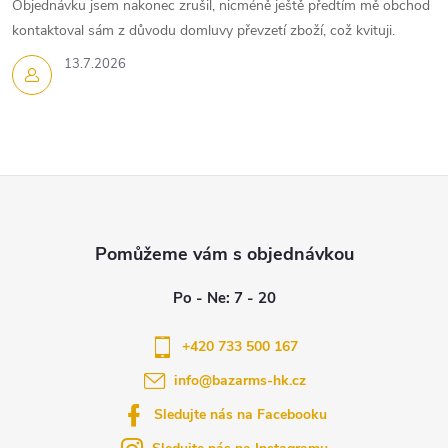
Objednávku jsem nakonec zrušil, nicméně ještě předtím mě obchod
kontaktoval sám z důvodu domluvy převzetí zboží, což kvituji.
13.7.2026
Z
á
p
a
+420 733 500 167
info
@
bazarms-hk.cz
t
Sledujte nás na Facebooku