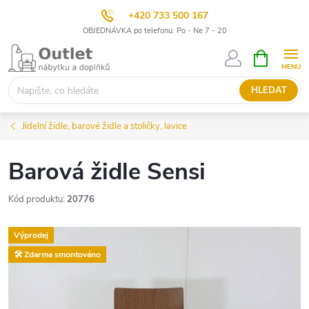
+420 733 500 167
OBJEDNÁVKA po telefonu: Po - Ne 7 - 20
Přejít
NÁKUPNÍ
KOŠÍK
na
obsah
HLEDAT
Jídelní židle, barové židle a stoličky, lavice
Barová židle Sensi
Kód produktu:
20776
Výprodej
🛠️ Zdarma smontováno