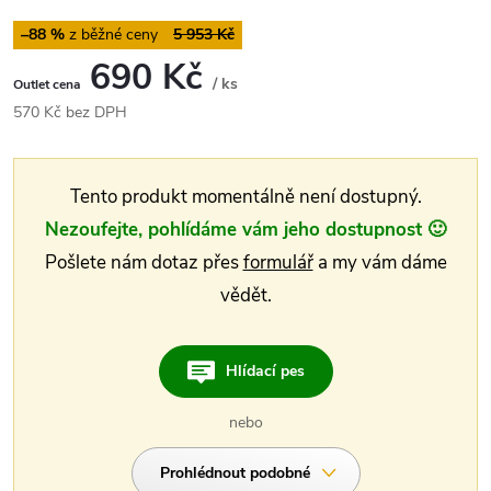
–88 %
5 953 Kč
690 Kč
/ ks
Měrná
570 Kč bez DPH
cena:
Tento produkt momentálně není dostupný.
Nezoufejte, pohlídáme vám jeho dostupnost 🙂
Pošlete nám dotaz přes
formulář
a my vám dáme
vědět.
Hlídací pes
nebo
Prohlédnout podobné