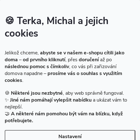
Inspirace - styly bydlení
Značky produktů na našem e-shopu
🍪 Terka, Michal a jejich
cookies
Instagram
Jelikož chceme,
abyste se v našem e-shopu cítili jako
doma
–
od prvního kliknutí
, přes
doručení
až po
následnou pomoc s čímkoliv
, co vás při zařizování
domova napadne –
prosíme vás o souhlas s využitím
cookies
.
Sledovat na Instagramu
🍪
Některé jsou nezbytné
, aby web správně fungoval.
✨
Jiné nám pomáhají vylepšit nabídku
a ukázat vám to
Facebook
nejlepší.
🤝
A některé nám pomohou být vám na blízku, když
potřebujete.
Nastavení