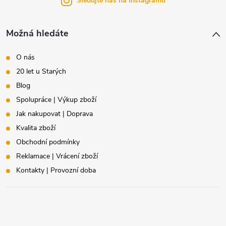
í
Sledujte nás na Instagramu
Možná hledáte
O nás
20 let u Starých
Blog
Spolupráce | Výkup zboží
Jak nakupovat | Doprava
Kvalita zboží
Obchodní podmínky
Reklamace | Vrácení zboží
Kontakty | Provozní doba