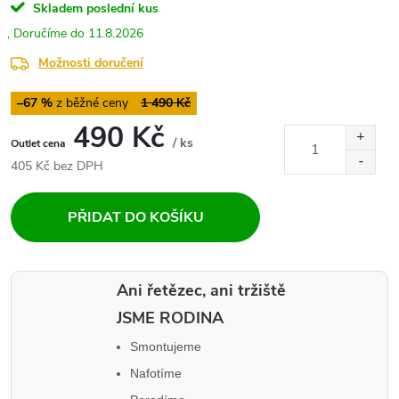
Skladem
poslední kus
11.8.2026
Možnosti doručení
–67 %
1 490 Kč
490 Kč
/ ks
Měrná
405 Kč bez DPH
cena:
PŘIDAT DO KOŠÍKU
Ani řetězec, ani tržiště
JSME RODINA
Smontujeme
Nafotíme