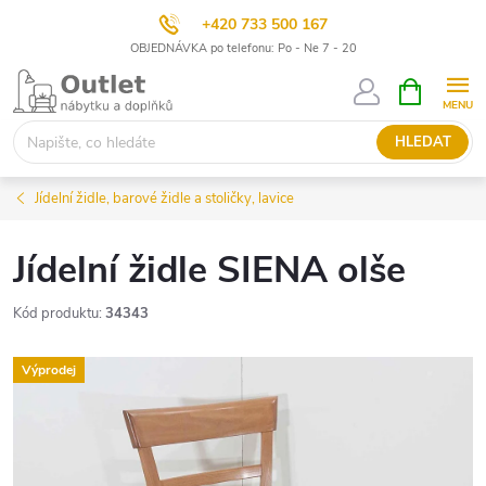
+420 733 500 167
OBJEDNÁVKA po telefonu: Po - Ne 7 - 20
Přejít
NÁKUPNÍ
KOŠÍK
na
obsah
HLEDAT
Jídelní židle, barové židle a stoličky, lavice
Jídelní židle SIENA olše
Kód produktu:
34343
Výprodej