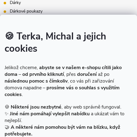
Dárky
Dárkové poukazy
Inspirace - styly bydlení
Značky produktů na našem e-shopu
🍪 Terka, Michal a jejich
cookies
Instagram
Jelikož chceme,
abyste se v našem e-shopu cítili jako
doma
–
od prvního kliknutí
, přes
doručení
až po
následnou pomoc s čímkoliv
, co vás při zařizování
domova napadne –
prosíme vás o souhlas s využitím
cookies
.
Sledovat na Instagramu
🍪
Některé jsou nezbytné
, aby web správně fungoval.
✨
Jiné nám pomáhají vylepšit nabídku
a ukázat vám to
Facebook
nejlepší.
🤝
A některé nám pomohou být vám na blízku, když
potřebujete.