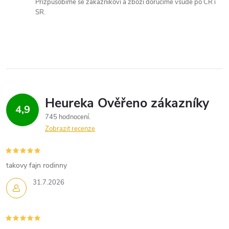
Přizpůsobíme se zákazníkovi a zboží doručíme všude po ČR i
SR.
4,9
745 hodnocení
Zobrazit recenze
takovy fajn rodinny
31.7.2026