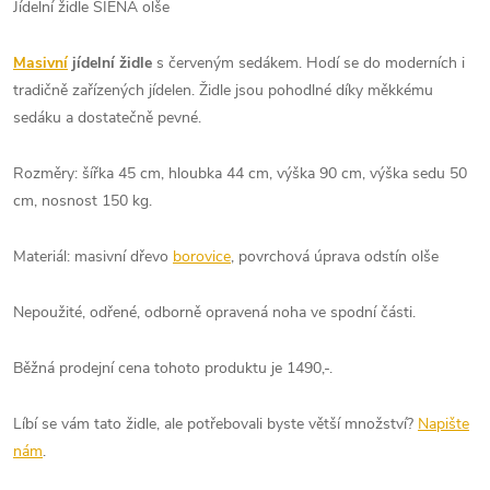
Jídelní židle SIENA olše
Masivní
jídelní židle
s červeným sedákem. Hodí se do moderních i
tradičně zařízených jídelen. Židle jsou pohodlné díky měkkému
sedáku a dostatečně pevné.
Rozměry: šířka 45 cm, hloubka 44 cm, výška 90 cm, výška sedu 50
cm, nosnost 150 kg.
Materiál: masivní dřevo
borovice
, povrchová úprava odstín olše
Nepoužité, odřené, odborně opravená noha ve spodní části.
Běžná prodejní cena tohoto produktu je 1490,-.
Líbí se vám tato židle, ale potřebovali byste větší množství?
Napište
nám
.