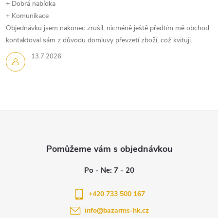
+ Dobrá nabídka
+ Komunikace
Objednávku jsem nakonec zrušil, nicméně ještě předtím mě obchod
kontaktoval sám z důvodu domluvy převzetí zboží, což kvituji.
13.7.2026
Z
á
p
a
+420 733 500 167
info
@
bazarms-hk.cz