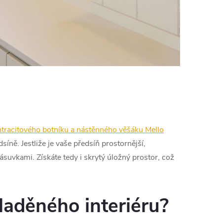
ntracitového botníku a nástěnného věšáku Mello
ně. Jestliže je vaše předsíň prostornější,
e zásuvkami. Získáte tedy i skrytý úložný prostor, což
laděného interiéru?