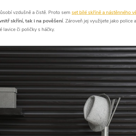
 působí vzdušně a čistě. Proto sem
set bílé skříně a nástěnného 
nitř skříní, tak i na pověšení
. Zároveň jej využijete jako police
 lavice či poličky s háčky.