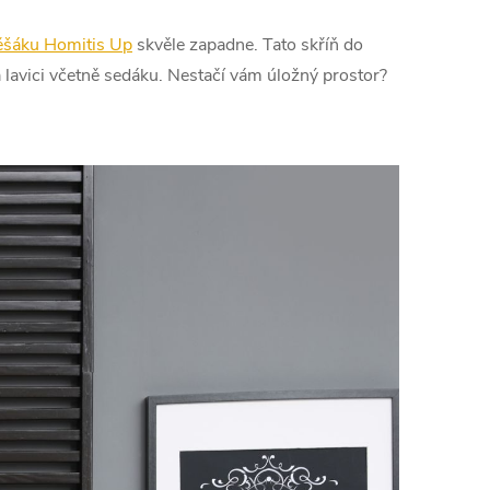
věšáku Homitis Up
skvěle zapadne. Tato skříň do
 a lavici včetně sedáku. Nestačí vám úložný prostor?