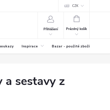
kup zboží
Prodávané značky
Kvalita zboží
CZK
Spolupráce | Výkup
NÁKUPNÍ
KOŠÍK
Prázdný košík
Přihlášení
poukazy
Inspirace
Bazar - použité zboží
y a sestavy z