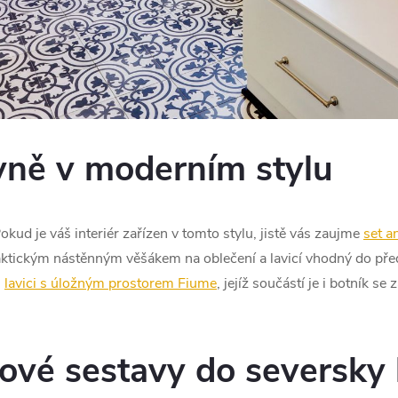
vně v moderním stylu
kud je váš interiér zařízen v tomto stylu, jistě vás zaujme
set a
aktickým nástěnným věšákem na oblečení a lavicí vhodný do předsí
u
lavici s úložným prostorem Fiume
, jejíž součástí je i botník s
ňové sestavy do seversky 