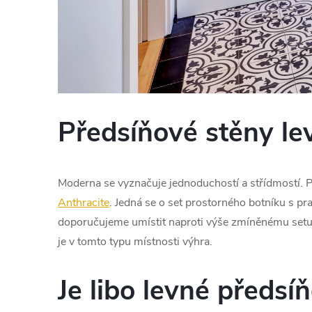
Předsíňové stěny le
Moderna se vyznačuje jednoduchostí a střídmostí. Po
Anthracite
. Jedná se o set prostorného botníku s pr
doporučujeme umístit naproti výše zmíněnému set
je v tomto typu místnosti výhra.
Je libo levné předsí