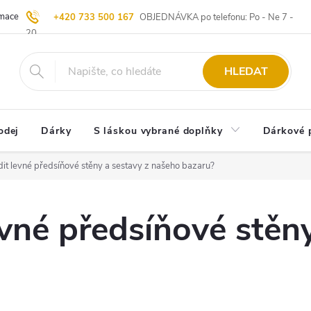
ace | Vrácení zboží
Blog
20 let u Starých
Komisní prodej | Vý
+420 733 500 167
OBJEDNÁVKA po telefonu: Po - Ne 7 -
20
HLEDAT
odej
Dárky
S láskou vybrané doplňky
Dárkové 
ídit levné předsíňové stěny a sestavy z našeho bazaru?
levné předsíňové stěn