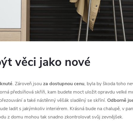
ýt věci jako nové
tknuté
. Zároveň jsou
za dostupnou cenu
, byla by škoda toho n
storná předsíňová skříň, kam budete moct uložit opravdu velké mn
přezouvání a také nástěnný věšák sladěný se skříní.
Odborně jse
ude ladit s jakýmkoliv interiérem. Krásná bude na chalupě, v pan
chodu z domu mohou tak snadno zkontrolovat svůj zevnějšek.