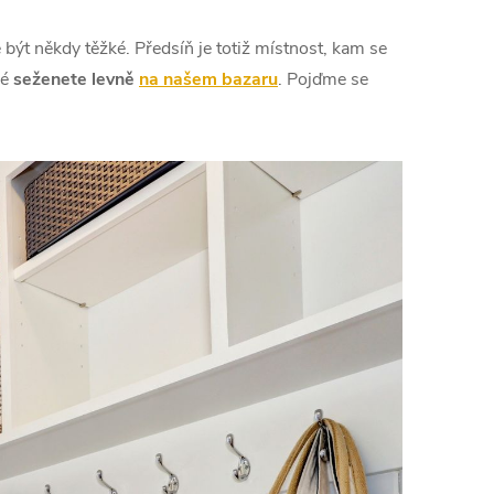
být někdy těžké. Předsíň je totiž místnost, kam se
ré
seženete levně
na našem bazaru
. Pojďme se