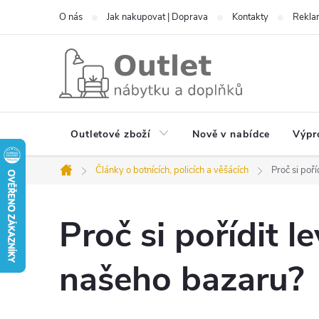
Přejít
O nás
Jak nakupovat | Doprava
Kontakty
Reklam
na
obsah
Outletové zboží
Nově v nabídce
Výpr
Články o botnících, policích a věšácích
Proč si poř
Domů
Proč si pořídit 
našeho bazaru?