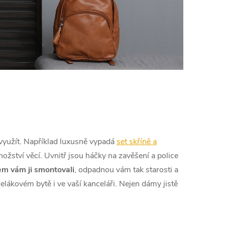
evyužít. Například luxusně vypadá
set skříně a
ožství věcí. Uvnitř jsou háčky na zavěšení a police
m vám ji smontovali
, odpadnou vám tak starosti a
elákovém bytě i ve vaší kanceláři. Nejen dámy jistě