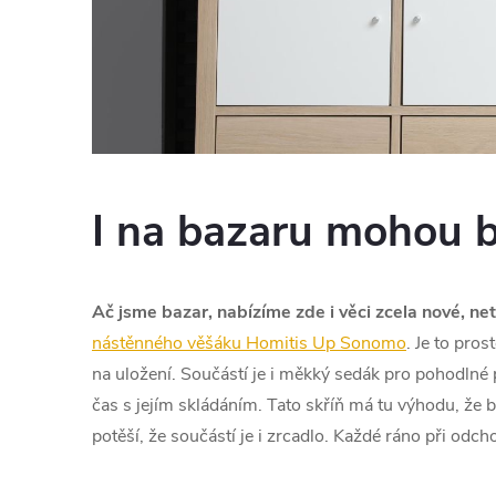
I na bazaru mohou b
Ač jsme bazar, nabízíme zde i věci zcela nové, ne
nástěnného věšáku Homitis Up Sonomo
. Je to pro
na uložení. Součástí je i měkký sedák pro pohodlné 
čas s jejím skládáním. Tato skříň má tu výhodu, že b
potěší, že součástí je i zrcadlo. Každé ráno při od